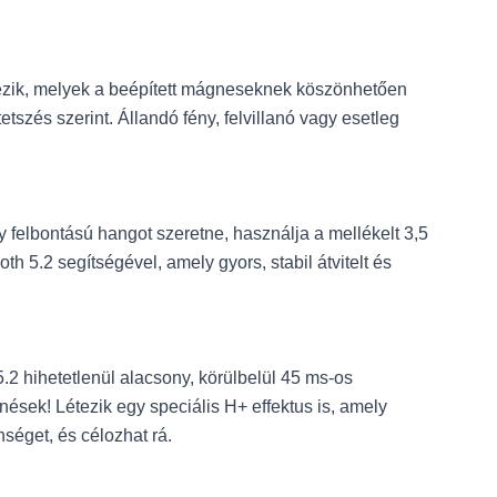
rkezik, melyek a beépített mágneseknek köszönhetően
tszés szerint. Állandó fény, felvillanó vagy esetleg
gy felbontású hangot szeretne, használja a mellékelt 3,5
 5.2 segítségével, amely gyors, stabil átvitelt és
5.2 hihetetlenül alacsony, körülbelül 45 ms-os
énések! Létezik egy speciális H+ effektus is, amely
séget, és célozhat rá.