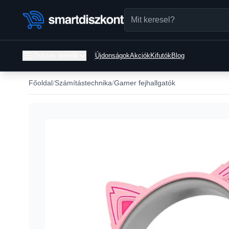
Összes termék
Újdonságok
Akciók
Kifutók
Blog
Főoldal
Számítástechnika
Gamer fejhallgatók