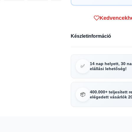
Kedvencekh
Készletinformáció
14 nap helyett, 30 n
✅
elállási lehetőség!
400.000+ teljesített 
📦
elégedett vásárlók 2