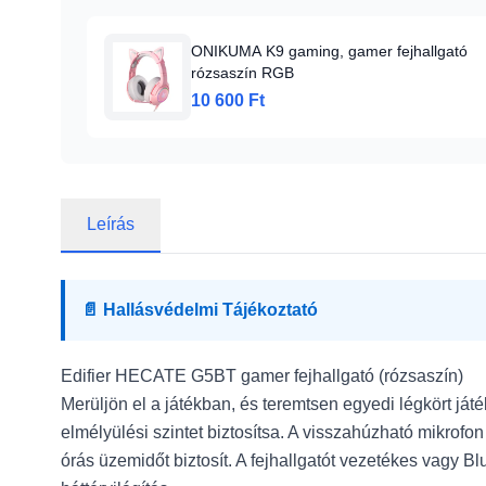
ONIKUMA K9 gaming, gamer fejhallgató
rózsaszín RGB
10 600 Ft
Leírás
📄 Hallásvédelmi Tájékoztató
Edifier HECATE G5BT gamer fejhallgató (rózsaszín)
Merüljön el a játékban, és teremtsen egyedi légkört ját
elmélyülési szintet biztosítsa. A visszahúzható mikrof
órás üzemidőt biztosít. A fejhallgatót vezetékes vagy 