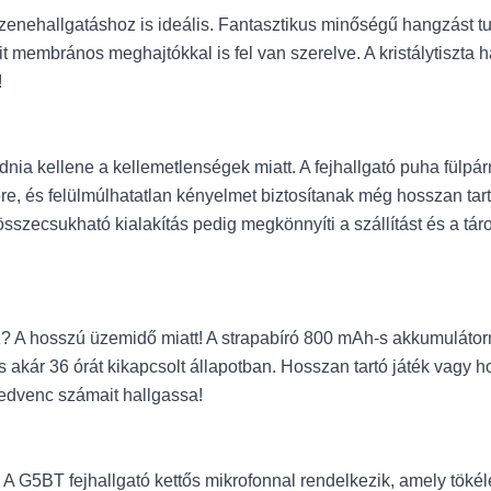
enehallgatáshoz is ideális. Fantasztikus minőségű hangzást tu
 membrános meghajtókkal is fel van szerelve. A kristálytiszta h
!
nia kellene a kellemetlenségek miatt. A fejhallgató puha fülpá
, és felülmúlhatatlan kényelmet biztosítanak még hosszan tartó j
sszecsukható kialakítás pedig megkönnyíti a szállítást és a táro
? A hosszú üzemidő miatt! A strapabíró 800 mAh-s akkumulátornak
és akár 36 órát kikapcsolt állapotban. Hosszan tartó játék vagy h
edvenc számait hallgassa!
 A G5BT fejhallgató kettős mikrofonnal rendelkezik, amely tök