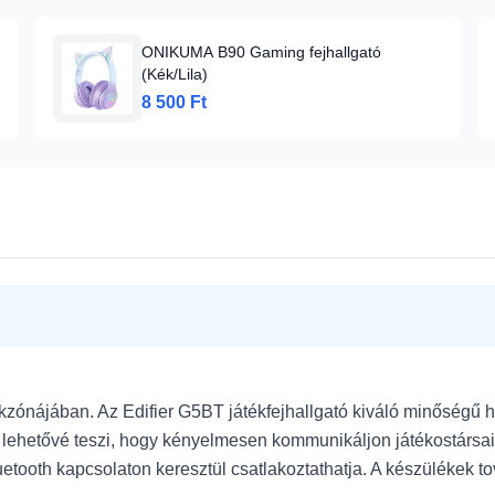
ONIKUMA B90 Gaming fejhallgató
(Kék/Lila)
8 500 Ft
ékzónájában. Az Edifier G5BT játékfejhallgató kiváló minőségű h
on lehetővé teszi, hogy kényelmesen kommunikáljon játékostársa
Bluetooth kapcsolaton keresztül csatlakoztathatja. A készüléke