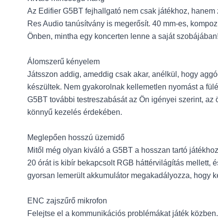
Az Edifier G5BT fejhallgató nem csak játékhoz, hanem z
Res Audio tanúsítvány is megerősít. 40 mm-es, kompozit
Önben, mintha egy koncerten lenne a saját szobájában
Álomszerű kényelem
Játsszon addig, ameddig csak akar, anélkül, hogy aggód
készültek. Nem gyakorolnak kellemetlen nyomást a fülére
G5BT további testreszabását az Ön igényei szerint, az ö
könnyű kezelés érdekében.
Meglepően hosszú üzemidő
Mitől még olyan kiváló a G5BT a hosszan tartó játékhoz
20 órát is kibír bekapcsolt RGB háttérvilágítás mellett, 
gyorsan lemerült akkumulátor megakadályozza, hogy k
ENC zajszűrő mikrofon
Felejtse el a kommunikációs problémákat játék közben.