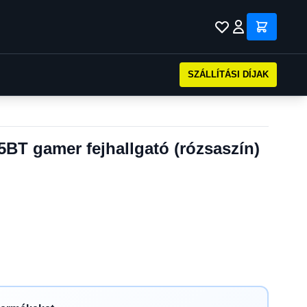
SZÁLLÍTÁSI DÍJAK
BT gamer fejhallgató (rózsaszín)