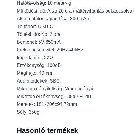
Hatótávolság: 10 méter-ig
Működési idő: Akár 20 óra (háttérvilágítás bekapcsolva) 
Akkumulátor kapacitása: 800 mAh
Töltőport: USB-C
Töltési idő: Kb. 2 óra
Bemenet: 5V-650mA
Frekvencia átvitel: 20Hz-40kHz
Impedancia: 32Ω
Érzékenység: 100dB
Meghajtó: 40mm
Audiokodekek: SBC
Mikrofon irányítottság: Mindenirányú
Mikrofon érzékenység: -38dB ±1dB
Méretek: 181x206x94,72mm
Súly: 350g
Hasonló termékek