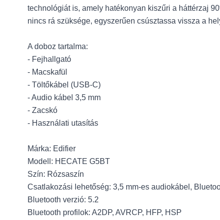
technológiát is, amely hatékonyan kiszűri a háttérzaj 90
nincs rá szüksége, egyszerűen csúsztassa vissza a hel
A doboz tartalma:
- Fejhallgató
- Macskafül
- Töltőkábel (USB-C)
- Audio kábel 3,5 mm
- Zacskó
- Használati utasítás
Márka: Edifier
Modell: HECATE G5BT
Szín: Rózsaszín
Csatlakozási lehetőség: 3,5 mm-es audiokábel, Blueto
Bluetooth verzió: 5.2
Bluetooth profilok: A2DP, AVRCP, HFP, HSP