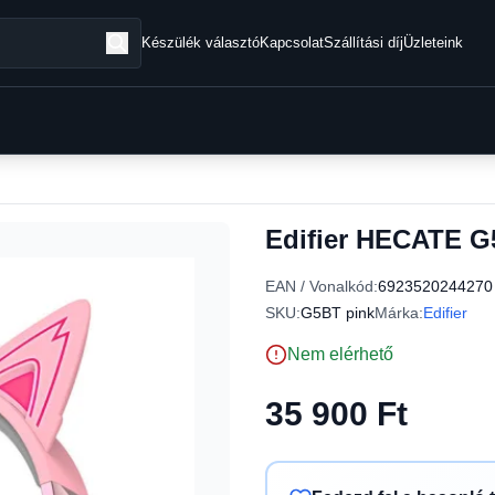
Készülék választó
Kapcsolat
Szállítási díj
Üzleteink
Edifier HECATE G5
EAN / Vonalkód:
6923520244270
SKU:
G5BT pink
Márka:
Edifier
Nem elérhető
35 900 Ft