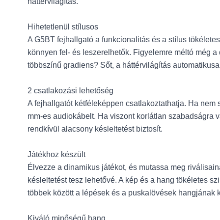
háttérvilágítás.
Hihetetlenül stílusos
A G5BT fejhallgató a funkcionalitás és a stílus tökéle
könnyen fel- és leszerelhetők. Figyelemre méltó még a d
többszínű gradiens? Sőt, a háttérvilágítás automatikusa
2 csatlakozási lehetőség
A fejhallgatót kétféleképpen csatlakoztathatja. Ha nem 
mm-es audiokábelt. Ha viszont korlátlan szabadságra vá
rendkívül alacsony késleltetést biztosít.
Játékhoz készült
Élvezze a dinamikus játékot, és mutassa meg riválisaina
késleltetést tesz lehetővé. A kép és a hang tökéletes sz
többek között a lépések és a puskalövések hangjának ki
Kiváló minőségű hang