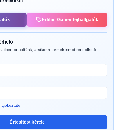
termékeket
gatók
Edifier Gamer fejhallgatók
lérhető
ailben értesítünk, amikor a termék ismét rendelhető.
tájékoztatót
.
Értesítést kérek