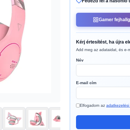
Fedezd fel a hasonló 
Gamer fejhall
Kérj értesítést, ha újra e
Add meg az adataidat, és e-m
Név
E-mail cím
Elfogadom az
adatkezelési 