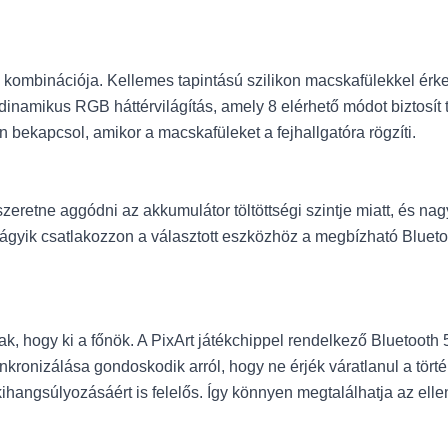
tes kombinációja. Kellemes tapintású szilikon macskafülekkel é
inamikus RGB háttérvilágítás, amely 8 elérhető módot biztosít te
n bekapcsol, amikor a macskafüleket a fejhallgatóra rögzíti.
szeretne aggódni az akkumulátor töltöttségi szintje miatt, és na
gyik csatlakozzon a választott eszközhöz a megbízható Bluetooth
k, hogy ki a főnök. A PixArt játékchippel rendelkező Bluetooth 
inkronizálása gondoskodik arról, hogy ne érjék váratlanul a tört
hangsúlyozásáért is felelős. Így könnyen megtalálhatja az ellen