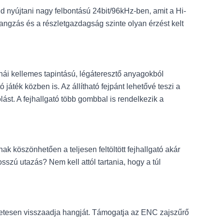
d nyújtani nagy felbontású 24bit/96kHz-ben, amit a Hi-
angzás és a részletgazdagság szinte olyan érzést kelt
rnái kellemes tapintású, légáteresztő anyagokból
áték közben is. Az állítható fejpánt lehetővé teszi a
lást. A fejhallgató több gombbal is rendelkezik a
 köszönhetően a teljesen feltöltött fejhallgató akár
osszú utazás? Nem kell attól tartania, hogy a túl
életesen visszaadja hangját. Támogatja az ENC zajszűrő