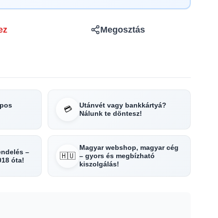
ez
Megosztás
apos
Utánvét vagy bankkártyá?
💳
Nálunk te döntesz!
Magyar webshop, magyar cég
rendelés –
🇭🇺
– gyors és megbízható
018 óta!
kiszolgálás!