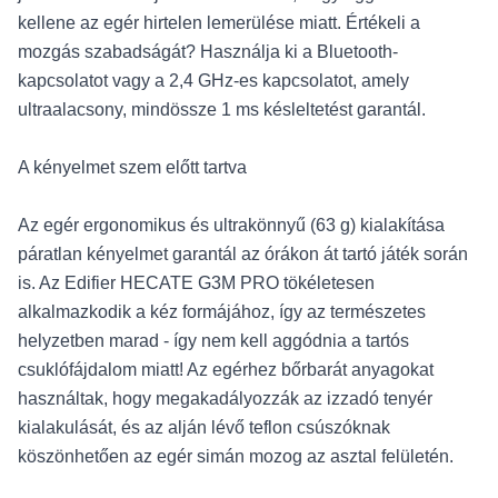
kellene az egér hirtelen lemerülése miatt. Értékeli a
mozgás szabadságát? Használja ki a Bluetooth-
kapcsolatot vagy a 2,4 GHz-es kapcsolatot, amely
ultraalacsony, mindössze 1 ms késleltetést garantál.
A kényelmet szem előtt tartva
Az egér ergonomikus és ultrakönnyű (63 g) kialakítása
páratlan kényelmet garantál az órákon át tartó játék során
is. Az Edifier HECATE G3M PRO tökéletesen
alkalmazkodik a kéz formájához, így az természetes
helyzetben marad - így nem kell aggódnia a tartós
csuklófájdalom miatt! Az egérhez bőrbarát anyagokat
használtak, hogy megakadályozzák az izzadó tenyér
kialakulását, és az alján lévő teflon csúszóknak
köszönhetően az egér simán mozog az asztal felületén.