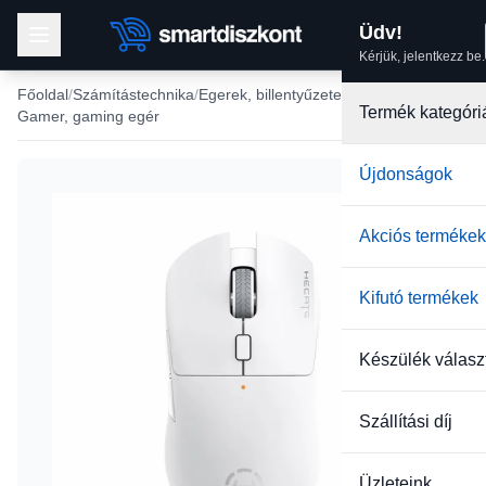
Üdv!
Kérjük, jelentkezz be.
Főoldal
Számítástechnika
Egerek, billentyűzetek
Termék kategóri
Gamer, gaming egér
Újdonságok
Akciós termékek
Kifutó termékek
Készülék válasz
Szállítási díj
Üzleteink