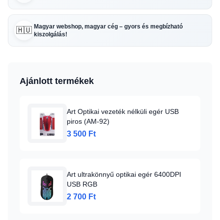
Magyar webshop, magyar cég – gyors és megbízható
🇭🇺
kiszolgálás!
Ajánlott termékek
Art Optikai vezeték nélküli egér USB
piros (AM-92)
3 500 Ft
Art ultrakönnyű optikai egér 6400DPI
USB RGB
2 700 Ft