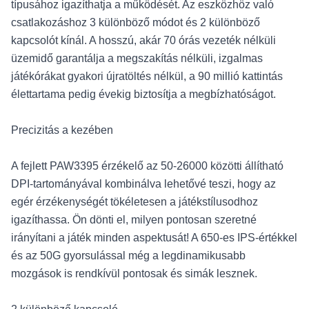
típusához igazíthatja a működését. Az eszközhöz való
csatlakozáshoz 3 különböző módot és 2 különböző
kapcsolót kínál. A hosszú, akár 70 órás vezeték nélküli
üzemidő garantálja a megszakítás nélküli, izgalmas
játékórákat gyakori újratöltés nélkül, a 90 millió kattintás
élettartama pedig évekig biztosítja a megbízhatóságot.
Precizitás a kezében
A fejlett PAW3395 érzékelő az 50-26000 közötti állítható
DPI-tartományával kombinálva lehetővé teszi, hogy az
egér érzékenységét tökéletesen a játékstílusodhoz
igazíthassa. Ön dönti el, milyen pontosan szeretné
irányítani a játék minden aspektusát! A 650-es IPS-értékkel
és az 50G gyorsulással még a legdinamikusabb
mozgások is rendkívül pontosak és simák lesznek.