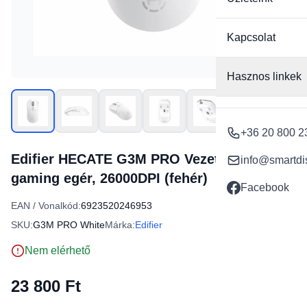
Kapcsolat
Hasznos linkek
+36 20 800 2
Edifier HECATE G3M PRO Vezeték nélküli
info@smartdi
gaming egér, 26000DPI (fehér)
Facebook
EAN / Vonalkód:
6923520246953
SKU:
G3M PRO White
Márka:
Edifier
Nem elérhető
23 800 Ft