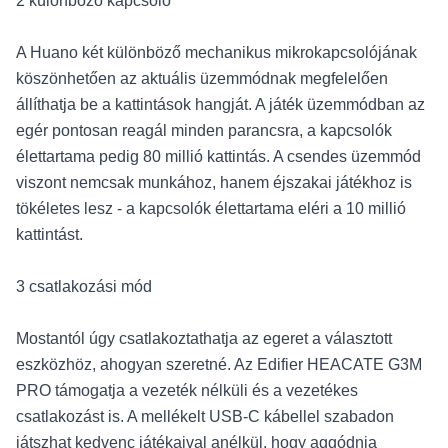
2 különböző kapcsoló
A Huano két különböző mechanikus mikrokapcsolójának
köszönhetően az aktuális üzemmódnak megfelelően
állíthatja be a kattintások hangját. A játék üzemmódban az
egér pontosan reagál minden parancsra, a kapcsolók
élettartama pedig 80 millió kattintás. A csendes üzemmód
viszont nemcsak munkához, hanem éjszakai játékhoz is
tökéletes lesz - a kapcsolók élettartama eléri a 10 millió
kattintást.
3 csatlakozási mód
Mostantól úgy csatlakoztathatja az egeret a választott
eszközhöz, ahogyan szeretné. Az Edifier HEACATE G3M
PRO támogatja a vezeték nélküli és a vezetékes
csatlakozást is. A mellékelt USB-C kábellel szabadon
játszhat kedvenc játékaival anélkül, hogy aggódnia