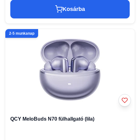
Kosárba
2-5 munkanap
QCY MeloBuds N70 fülhallgató (lila)