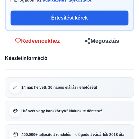
Elfogadom az
adatkezelési tájékoztatót
.
Értesítést kérek
Kedvencekhez
Megosztás
Készletinformáció
✅
14 nap helyett, 30 napos elállási lehetőség!
💳
Utánvét vagy bankkártyá? Nálunk te döntesz!
📦
400.000+ teljesített rendelés – elégedett vásárlók 2018 óta!