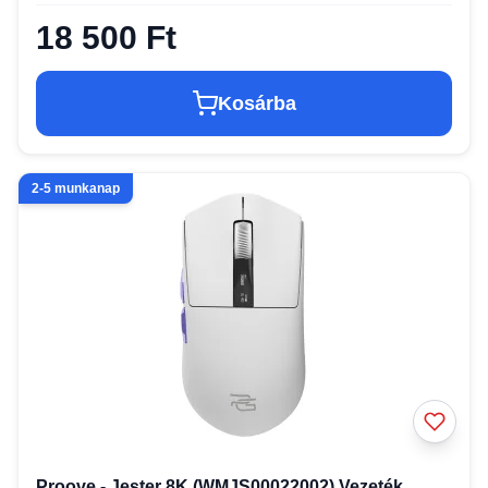
18 500 Ft
Kosárba
2-5 munkanap
Proove - Jester 8K (WMJS00022002) Vezeték