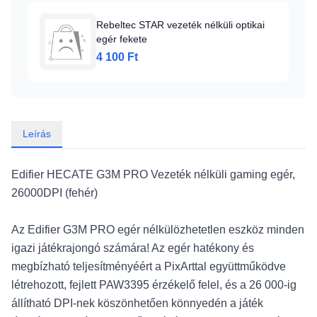
Rebeltec STAR vezeték nélküli optikai
egér fekete
4 100 Ft
Leírás
Edifier HECATE G3M PRO Vezeték nélküli gaming egér,
26000DPI (fehér)
Az Edifier G3M PRO egér nélkülözhetetlen eszköz minden
igazi játékrajongó számára! Az egér hatékony és
megbízható teljesítményéért a PixArttal együttműködve
létrehozott, fejlett PAW3395 érzékelő felel, és a 26 000-ig
állítható DPI-nek köszönhetően könnyedén a játék