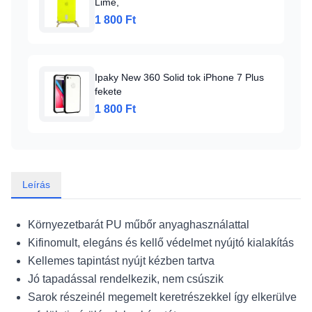
Lime,
1 800 Ft
Ipaky New 360 Solid tok iPhone 7 Plus
fekete
1 800 Ft
Leírás
Környezetbarát PU műbőr anyaghasználattal
Kifinomult, elegáns és kellő védelmet nyújtó kialakítás
Kellemes tapintást nyújt kézben tartva
Jó tapadással rendelkezik, nem csúszik
Sarok részeinél megemelt keretrészekkel így elkerülve