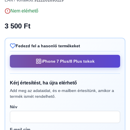
EAN / Vonalkód:
9111201895119
Nem elérhető
3 500 Ft
Fedezd fel a hasonló termékeket
iPhone 7 Plus/8 Plus tokok
Kérj értesítést, ha újra elérhető
Add meg az adataidat, és e-mailben értesítünk, amikor a
termék ismét rendelhető.
Név
E-mail cím