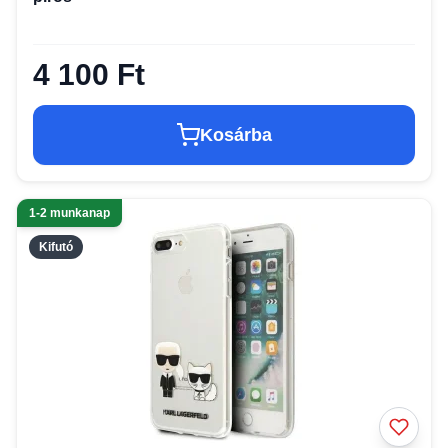
4 100 Ft
Kosárba
1-2 munkanap
Kifutó