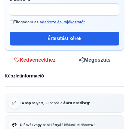
Elfogadom az
adatkezelési tájékoztatót
.
Értesítést kérek
Kedvencekhez
Megosztás
Készletinformáció
✅
14 nap helyett, 30 napos elállási lehetőség!
💳
Utánvét vagy bankkártyá? Nálunk te döntesz!