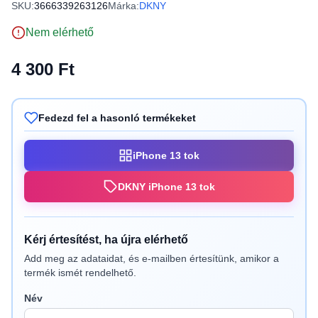
SKU:
3666339263126
Márka:
DKNY
Nem elérhető
4 300 Ft
Fedezd fel a hasonló termékeket
iPhone 13 tok
DKNY iPhone 13 tok
Kérj értesítést, ha újra elérhető
Add meg az adataidat, és e-mailben értesítünk, amikor a
termék ismét rendelhető.
Név