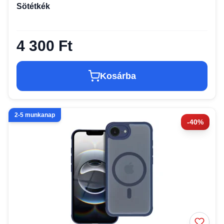
Sötétkék
4 300 Ft
Kosárba
2-5 munkanap
-40%