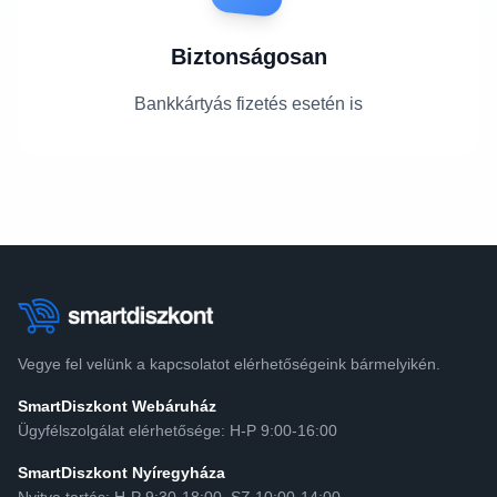
Biztonságosan
Bankkártyás fizetés esetén is
Vegye fel velünk a kapcsolatot elérhetőségeink bármelyikén.
SmartDiszkont Webáruház
Ügyfélszolgálat elérhetősége: H-P 9:00-16:00
SmartDiszkont Nyíregyháza
Nyitva tartás: H-P 9:30-18:00, SZ 10:00-14:00