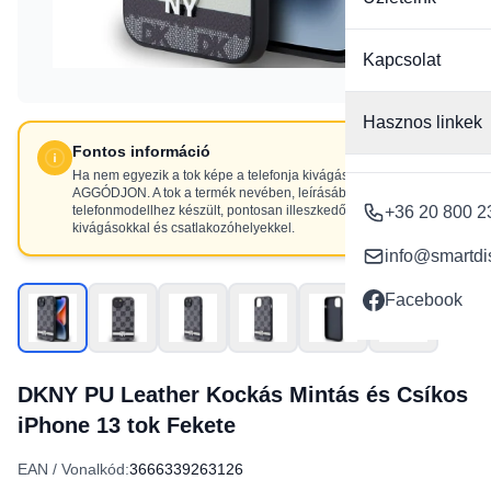
Kapcsolat
Hasznos linkek
Fontos információ
Ha nem egyezik a tok képe a telefonja kivágásaival, NE
AGGÓDJON. A tok a termék nevében, leírásában szereplő
telefonmodellhez készült, pontosan illeszkedő
+36 20 800 2
kivágásokkal és csatlakozóhelyekkel.
info@smartdi
Facebook
DKNY PU Leather Kockás Mintás és Csíkos
iPhone 13 tok Fekete
EAN / Vonalkód:
3666339263126