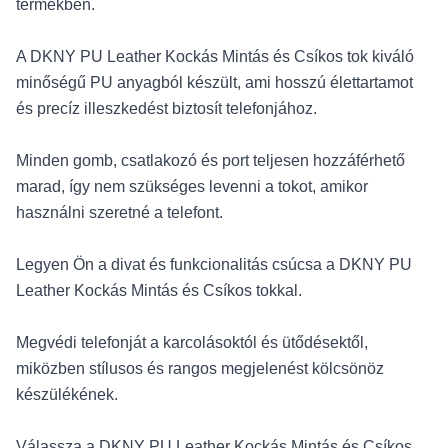
termékben.
A DKNY PU Leather Kockás Mintás és Csíkos tok kiváló
minőségű PU anyagból készült, ami hosszú élettartamot
és precíz illeszkedést biztosít telefonjához.
Minden gomb, csatlakozó és port teljesen hozzáférhető
marad, így nem szükséges levenni a tokot, amikor
használni szeretné a telefont.
Legyen Ön a divat és funkcionalitás csúcsa a DKNY PU
Leather Kockás Mintás és Csíkos tokkal.
Megvédi telefonját a karcolásoktól és ütődésektől,
miközben stílusos és rangos megjelenést kölcsönöz
készülékének.
Válassza a DKNY PU Leather Kockás Mintás és Csíkos