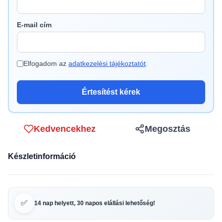
E-mail cím
Elfogadom az
adatkezelési tájékoztatót
.
Értesítést kérek
Kedvencekhez
Megosztás
Készletinformáció
✅
14 nap helyett, 30 napos elállási lehetőség!