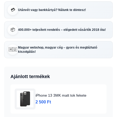
💳
Utánvét vagy bankkártyá? Nálunk te döntesz!
📦
400.000+ teljesített rendelés – elégedett vásárlók 2018 óta!
Magyar webshop, magyar cég – gyors és megbízható
🇭🇺
kiszolgálás!
Ajánlott termékek
iPhone 13 3MK matt tok fekete
2 500 Ft