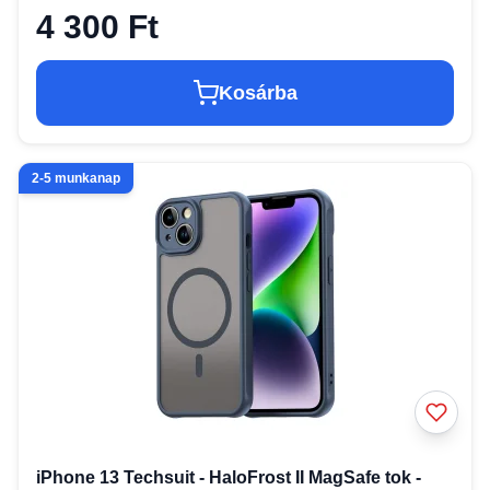
4 300 Ft
Kosárba
2-5 munkanap
iPhone 13 Techsuit - HaloFrost II MagSafe tok -