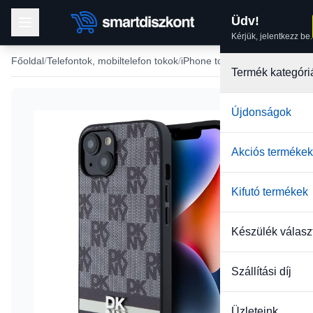
Üdv!
Kérjük, jelentkezz be.
Főoldal
Telefontok, mobiltelefon tokok
iPhone tokok
iPhone 13 tok
Termék kategóri
Újdonságok
Akciós termékek
Kifutó termékek
Készülék válasz
Szállítási díj
Üzleteink