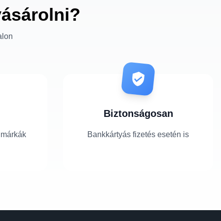
vásárolni?
alon
Biztonságosan
 márkák
Bankkártyás fizetés esetén is