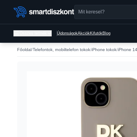
Összes termék
Újdonságok
Akciók
Kifutók
Blog
Főoldal
Telefontok, mobiltelefon tokok
iPhone tokok
iPhone 14