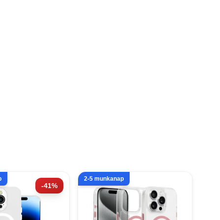
p
2-5 munkanap
-41%