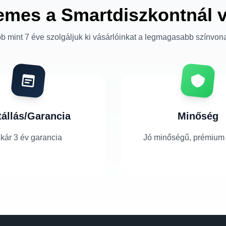
emes a Smartdiszkontnál 
b mint 7 éve szolgáljuk ki vásárlóinkat a legmagasabb színvon
tállás/Garancia
Minőség
kár 3 év garancia
Jó minőségű, prémium