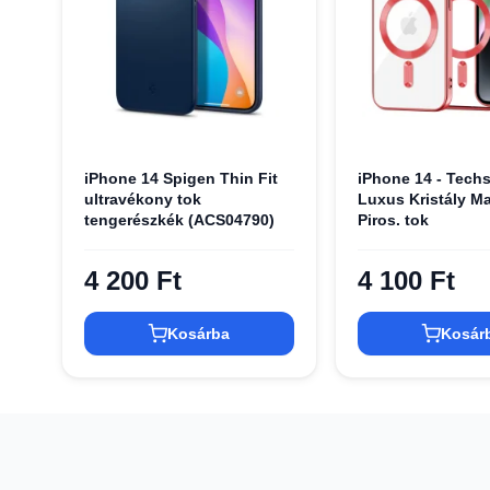
iPhone 14 Spigen Thin Fit
iPhone 14 - Techs
ultravékony tok
Luxus Kristály Ma
tengerészkék (ACS04790)
Piros. tok
4 200 Ft
4 100 Ft
Kosárba
Kosár