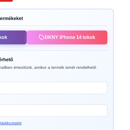
termékeket
kok
DKNY iPhone 14 tokok
lérhető
ailben értesítünk, amikor a termék ismét rendelhető.
tájékoztatót
.