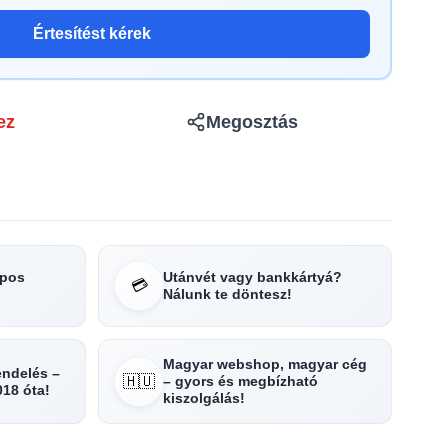
Értesítést kérek
ez
Megosztás
apos
Utánvét vagy bankkártyá?
💳
Nálunk te döntesz!
Magyar webshop, magyar cég
rendelés –
🇭🇺
– gyors és megbízható
018 óta!
kiszolgálás!