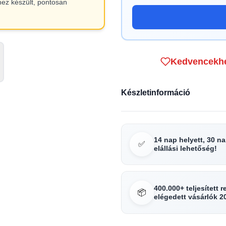
hez készült, pontosan
Kedvencekh
Készletinformáció
14 nap helyett, 30 n
✅
elállási lehetőség!
400.000+ teljesített 
📦
elégedett vásárlók 2