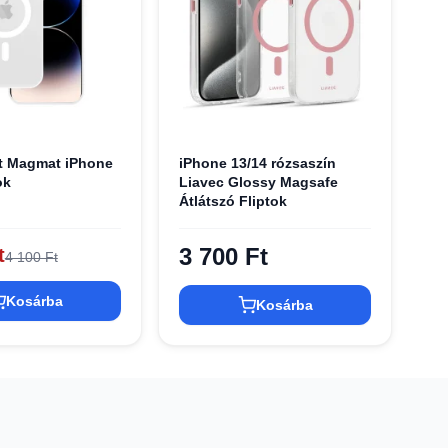
ct Magmat iPhone
iPhone 13/14 rózsaszín
ok
Liavec Glossy Magsafe
Átlátszó Fliptok
3 700 Ft
t
4 100 Ft
Kosárba
Kosárba