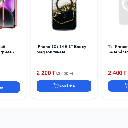
uit -
iPhone 13 / 14 6,1" Epoxy
Tel Prote
gSafe -
Mag tok fekete
14 fehér t
2 200 Ft
2 400 F
3 600 Ft
Kosárba
ba