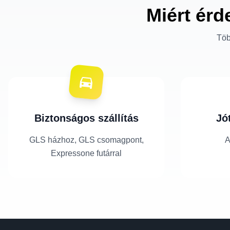
Miért érd
Töb
Biztonságos szállítás
Jó
GLS házhoz, GLS csomagpont,
A
Expressone futárral