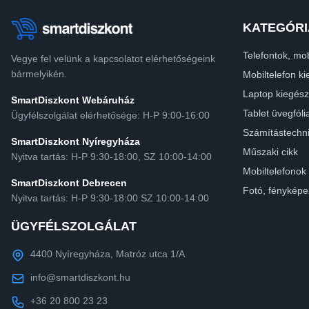
KATEGÓRI
Telefontok, mob
Vegye fel velünk a kapcsolatot elérhetőségeink
bármelyikén.
Mobiltelefon ki
Laptop kiegész
SmartDiszkont Webáruház
Tablet üvegfóli
Ügyfélszolgálat elérhetősége: H-P 9:00-16:00
Számítástechn
SmartDiszkont Nyíregyháza
Műszaki cikk
Nyitva tartás: H-P 9:30-18:00, SZ 10:00-14:00
Mobiltelefonok
SmartDiszkont Debrecen
Fotó, fényképe
Nyitva tartás: H-P 9:30-18:00 SZ 10:00-14:00
ÜGYFÉLSZOLGÁLAT
4400 Nyíregyháza, Matróz utca 1/A
info@smartdiszkont.hu
+36 20 800 23 23