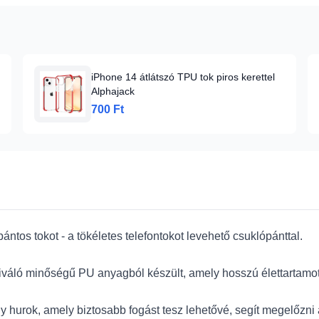
iPhone 14 átlátszó TPU tok piros kerettel
Alphajack
700 Ft
tos tokot - a tökéletes telefontokot levehető csuklópánttal.
váló minőségű PU anyagból készült, amely hosszú élettartamot 
 hurok, amely biztosabb fogást tesz lehetővé, segít megelőzni