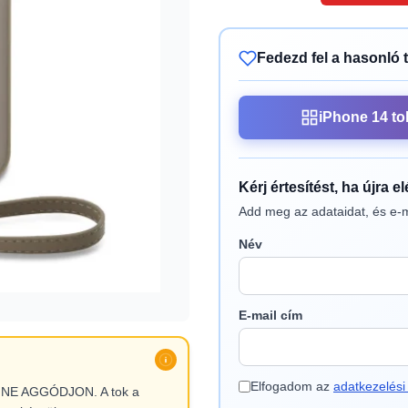
Fedezd fel a hasonló 
iPhone 14 to
Kérj értesítést, ha újra e
Add meg az adataidat, és e-m
Név
E-mail cím
Elfogadom az
adatkezelési 
l, NE AGGÓDJON. A tok a