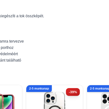
iegészíti a tok összképét.
tamra tervezve
 porthoz
 védelméért
ánt található
2-5 munkanap
2-5 munkana
-39%