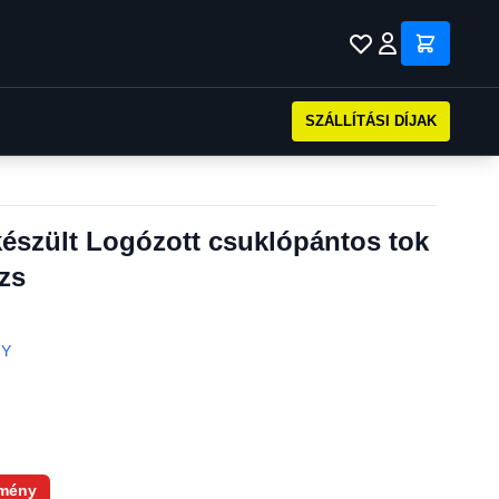
SZÁLLÍTÁSI DÍJAK
észült Logózott csuklópántos tok
zs
NY
mény