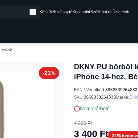
Készülék választó
Kapcsolat
Szállítási díj
Üzleteink
 tokok
DKNY PU bőrből k
-21%
iPhone 14-hez, Bé
EAN / Vonalkód:
3666339264833
SKU:
3666339264833
Márka:
DK
Nem elérhető
4 300 Ft
3 400 Ft
21% kedvez