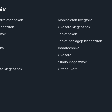
ÁK
iltelefon tokok
Mobiltelefon üvegfólia
egészítők
Okosóra kiegészítők
ítők
Tablet tokok
a
Tablet, táblagép kiegészítők
ika
Irodatechnika
Okosóra
Stúdió kiegészítők
ző kiegészítők
Otthon, kert