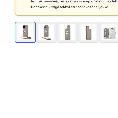
termék nevében, leírásában szereplő telefonmodell
illeszkedő kivágásokkal és csatlakozóhelyekkel.