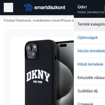
Üdv!
Kérjük, jelentkezz be.
Főoldal
Telefontok, mobiltelefon tokok
iPhone tokok
iPhone 13 tok
Termék kategóri
Újdonságok
-33%
Akciós termékek
Kifutó termékek
Készülék válasz
Szállítási díj
Üzleteink