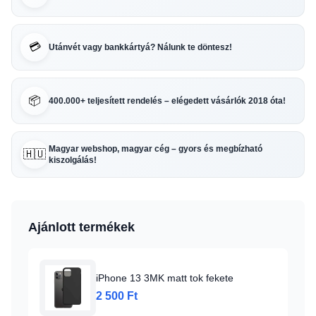
💳
Utánvét vagy bankkártyá? Nálunk te döntesz!
📦
400.000+ teljesített rendelés – elégedett vásárlók 2018 óta!
Magyar webshop, magyar cég – gyors és megbízható
🇭🇺
kiszolgálás!
Ajánlott termékek
iPhone 13 3MK matt tok fekete
2 500 Ft