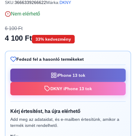
SKU:
3666339266622
Márka:
DKNY
Nem elérhető
6 100 Ft
4 100 Ft
33% kedvezmény
Fedezd fel a hasonló termékeket
iPhone 13 tok
DKNY iPhone 13 tok
Kérj értesítést, ha újra elérhető
Add meg az adataidat, és e-mailben értesítünk, amikor a
termék ismét rendelhető.