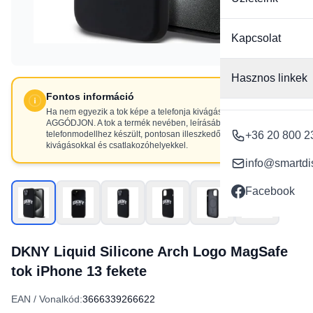
Kapcsolat
Hasznos linkek
Fontos információ
Ha nem egyezik a tok képe a telefonja kivágásaival, NE
AGGÓDJON. A tok a termék nevében, leírásában szereplő
telefonmodellhez készült, pontosan illeszkedő
+36 20 800 2
kivágásokkal és csatlakozóhelyekkel.
info@smartdi
Facebook
DKNY Liquid Silicone Arch Logo MagSafe
tok iPhone 13 fekete
EAN / Vonalkód:
3666339266622