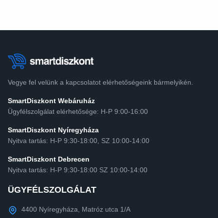
Vegye fel velünk a kapcsolatot elérhetőségeink bármelyikén.
SmartDiszkont Webáruház
Ügyfélszolgálat elérhetősége: H-P 9:00-16:00
SmartDiszkont Nyíregyháza
Nyitva tartás: H-P 9:30-18:00, SZ 10:00-14:00
SmartDiszkont Debrecen
Nyitva tartás: H-P 9:30-18:00 SZ 10:00-14:00
ÜGYFÉLSZOLGÁLAT
4400 Nyíregyháza, Matróz utca 1/A