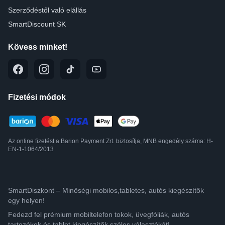
Szerződéstől való elállás
SmartDiscount SK
Kövess minket!
Fizetési módok
Az online fizetést a Barion Payment Zrt. biztosítja, MNB engedély száma: H-
EN-1-1064/2013
SmartDiszkont – Minőségi mobilos,tabletes, autós kiegészítők
egy helyen!
Fedezd fel prémium mobiltelefon tokok, üvegfóliák, autós
tartozékok és tablet kiegészítők széles választékát!