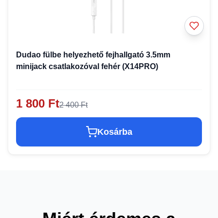
Dudao fülbe helyezhető fejhallgató 3.5mm
minijack csatlakozóval fehér (X14PRO)
1 800 Ft
2 400 Ft
Kosárba