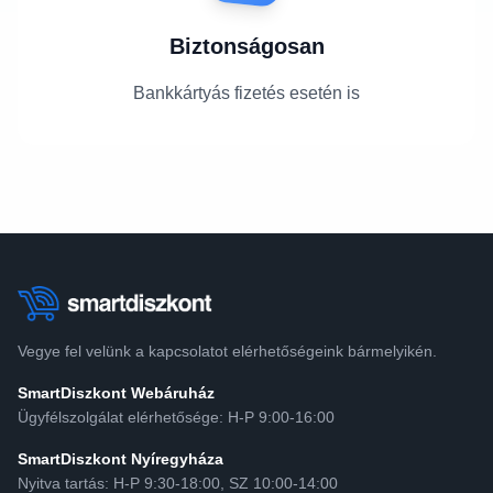
Biztonságosan
Bankkártyás fizetés esetén is
Vegye fel velünk a kapcsolatot elérhetőségeink bármelyikén.
SmartDiszkont Webáruház
Ügyfélszolgálat elérhetősége: H-P 9:00-16:00
SmartDiszkont Nyíregyháza
Nyitva tartás: H-P 9:30-18:00, SZ 10:00-14:00