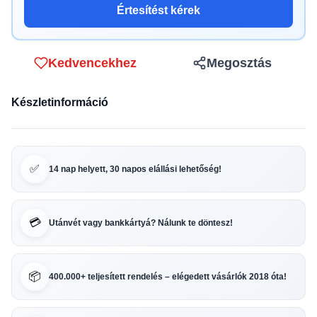
Értesítést kérek
Kedvencekhez
Megosztás
Készletinformáció
✅
14 nap helyett, 30 napos elállási lehetőség!
💳
Utánvét vagy bankkártyá? Nálunk te döntesz!
📦
400.000+ teljesített rendelés – elégedett vásárlók 2018 óta!