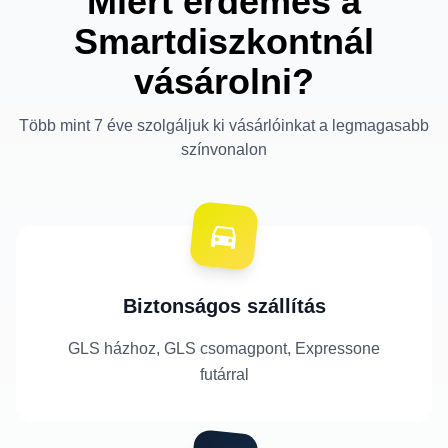
Miért érdemes a
Smartdiszkontnál
vásárolni?
Több mint 7 éve szolgáljuk ki vásárlóinkat a legmagasabb
színvonalon
Biztonságos szállítás
GLS házhoz, GLS csomagpont, Expressone
futárral