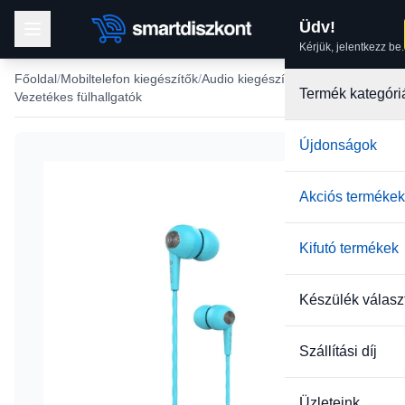
Üdv!
Kérjük, jelentkezz be.
Főoldal
Mobiltelefon kiegészítők
Audio kiegészítők
Termék kategóri
Vezetékes fülhallgatók
Újdonságok
-14%
Akciós termékek
Kifutó termékek
Készülék válasz
Szállítási díj
Üzleteink