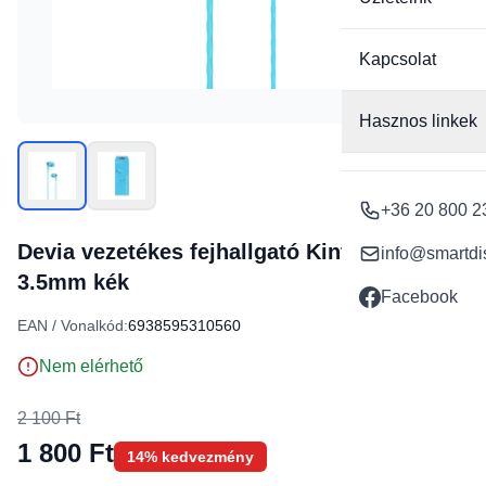
Kapcsolat
Hasznos linkek
+36 20 800 2
Devia vezetékes fejhallgató Kintone jack
info@smartdi
3.5mm kék
Facebook
EAN / Vonalkód:
6938595310560
Nem elérhető
2 100 Ft
1 800 Ft
14% kedvezmény