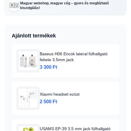
Magyar webshop, magyar cég – gyors és megbízható
🇭🇺
kiszolgálás!
Ajánlott termékek
Baseus H06 Encok lateral fülhallgató
fekete 3.5mm jack
3 300 Ft
Xiaomi headset ezüst
2 500 Ft
USAMS EP-39 3.5 mm jack fülhallgató