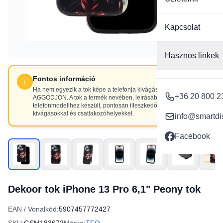
Kapcsolat
Hasznos linkek
Fontos információ
Ha nem egyezik a tok képe a telefonja kivágásaival, NE
+36 20 800 2
AGGÓDJON. A tok a termék nevében, leírásában szereplő
telefonmodellhez készült, pontosan illeszkedő
kivágásokkal és csatlakozóhelyekkel.
info@smartdi
Facebook
Dekoor tok iPhone 13 Pro 6,1" Peony tok
EAN / Vonalkód:
5907457772427