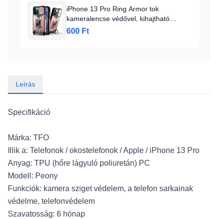
iPhone 13 Pro Ring Armor tok
kameralencse védővel, kihajtható
támasszal, kártyatartóval rózsaszín (ip-
600 Ft
13-pro-ring-armor-pink)
Leírás
Specifikáció
Márka: TFO
Illik a: Telefonok / okostelefonok / Apple / iPhone 13 Pro
Anyag: TPU (hőre lágyuló poliuretán) PC
Modell: Peony
Funkciók: kamera sziget védelem, a telefon sarkainak
védelme, telefonvédelem
Szavatosság: 6 hónap