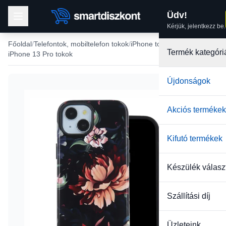
Üdv!
Kérjük, jelentkezz be.
Főoldal
Telefontok, mobiltelefon tokok
iPhone tokok
Termék kategóri
iPhone 13 Pro tokok
Újdonságok
-22%
Akciós termékek
Kifutó termékek
Készülék válasz
Szállítási díj
Üzleteink