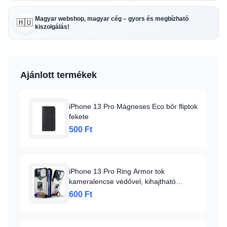
Magyar webshop, magyar cég – gyors és megbízható
🇭🇺
kiszolgálás!
Ajánlott termékek
iPhone 13 Pro Mágneses Eco bőr fliptok
fekete
500 Ft
iPhone 13 Pro Ring Armor tok
kameralencse védővel, kihajtható
támasszal, kártyatartóval ezüst (ip-13-
600 Ft
pro-ring-armor-silver)