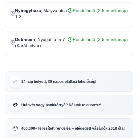
Nyíregyháza
, Mályva utca
Rendelhető (2-5 munkanap)
1-3.
Debrecen
, Nyugati u. 5-7.
Rendelhető (2-5 munkanap)
(Karát udvar)
✅
14 nap helyett, 30 napos elállási lehetőség!
💳
Utánvét vagy bankkártyá? Nálunk te döntesz!
📦
400.000+ teljesített rendelés – elégedett vásárlók 2018 óta!