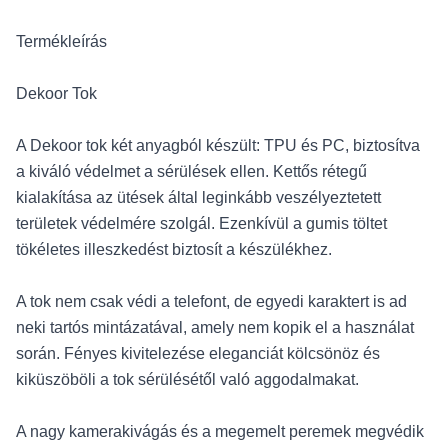
Termékleírás
Dekoor Tok
A Dekoor tok két anyagból készült: TPU és PC, biztosítva
a kiváló védelmet a sérülések ellen. Kettős rétegű
kialakítása az ütések által leginkább veszélyeztetett
területek védelmére szolgál. Ezenkívül a gumis töltet
tökéletes illeszkedést biztosít a készülékhez.
A tok nem csak védi a telefont, de egyedi karaktert is ad
neki tartós mintázatával, amely nem kopik el a használat
során. Fényes kivitelezése eleganciát kölcsönöz és
kiküszöböli a tok sérülésétől való aggodalmakat.
A nagy kamerakivágás és a megemelt peremek megvédik