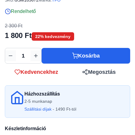
SKU:
GSM183672
Márka:
TFO
Rendelhető
2 300 Ft
1 800 Ft
22% kedvezmény
Kosárba
Mennyiség
Kedvencekhez
Megosztás
Házhozszállítás
2-5 munkanap
Szállítási díjak
- 1490 Ft-tól
Készletinformáció