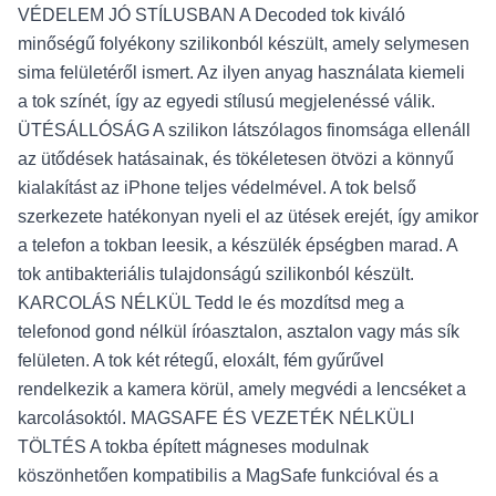
VÉDELEM JÓ STÍLUSBAN A Decoded tok kiváló
minőségű folyékony szilikonból készült, amely selymesen
sima felületéről ismert. Az ilyen anyag használata kiemeli
a tok színét, így az egyedi stílusú megjelenéssé válik.
ÜTÉSÁLLÓSÁG A szilikon látszólagos finomsága ellenáll
az ütődések hatásainak, és tökéletesen ötvözi a könnyű
kialakítást az iPhone teljes védelmével. A tok belső
szerkezete hatékonyan nyeli el az ütések erejét, így amikor
a telefon a tokban leesik, a készülék épségben marad. A
tok antibakteriális tulajdonságú szilikonból készült.
KARCOLÁS NÉLKÜL Tedd le és mozdítsd meg a
telefonod gond nélkül íróasztalon, asztalon vagy más sík
felületen. A tok két rétegű, eloxált, fém gyűrűvel
rendelkezik a kamera körül, amely megvédi a lencséket a
karcolásoktól. MAGSAFE ÉS VEZETÉK NÉLKÜLI
TÖLTÉS A tokba épített mágneses modulnak
köszönhetően kompatibilis a MagSafe funkcióval és a