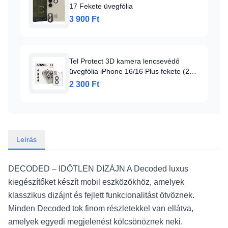
17 Fekete üvegfólia
3 900 Ft
Tel Protect 3D kamera lencsevédő
üvegfólia iPhone 16/16 Plus fekete (2
darabos lencse)
2 300 Ft
Leírás
DECODED – IDŐTLEN DIZÁJN A Decoded luxus
kiegészítőket készít mobil eszközökhöz, amelyek
klasszikus dizájnt és fejlett funkcionalitást ötvöznek.
Minden Decoded tok finom részletekkel van ellátva,
amelyek egyedi megjelenést kölcsönöznek neki.