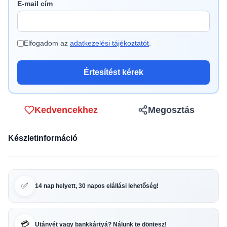
E-mail cím
Elfogadom az
adatkezelési tájékoztatót
.
Értesítést kérek
Kedvencekhez
Megosztás
Készletinformáció
✅
14 nap helyett, 30 napos elállási lehetőség!
💳
Utánvét vagy bankkártyá? Nálunk te döntesz!