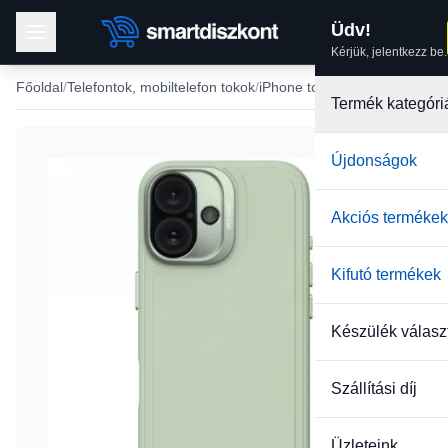
Üdv!
Kérjük, jelentkezz be.
Főoldal
Telefontok, mobiltelefon tokok
iPhone tokok
iPhone 16 tok
Termék kategóri
Újdonságok
-15%
Akciós termékek
Kifutó termékek
Készülék válasz
Szállítási díj
Üzleteink