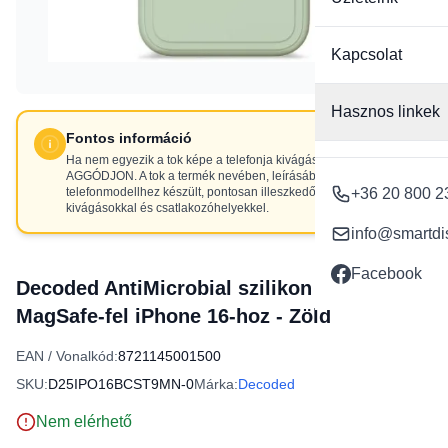
Kapcsolat
Hasznos linkek
Fontos információ
Ha nem egyezik a tok képe a telefonja kivágásaival, NE
AGGÓDJON. A tok a termék nevében, leírásában szereplő
telefonmodellhez készült, pontosan illeszkedő
+36 20 800 2
kivágásokkal és csatlakozóhelyekkel.
info@smartdi
Facebook
Decoded AntiMicrobial szilikon hátlap tok
MagSafe-fel iPhone 16-hoz - Zöld
EAN / Vonalkód:
8721145001500
SKU:
D25IPO16BCST9MN-0
Márka:
Decoded
Nem elérhető