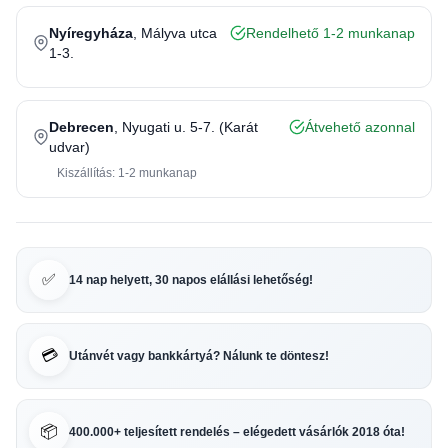
Nyíregyháza
, Mályva utca
Rendelhető 1-2 munkanap
1-3.
Debrecen
, Nyugati u. 5-7. (Karát
Átvehető azonnal
udvar)
Kiszállítás: 1-2 munkanap
✅
14 nap helyett, 30 napos elállási lehetőség!
💳
Utánvét vagy bankkártyá? Nálunk te döntesz!
📦
400.000+ teljesített rendelés – elégedett vásárlók 2018 óta!