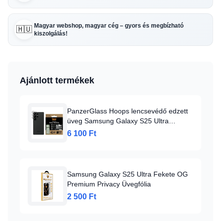
Magyar webshop, magyar cég – gyors és megbízható
🇭🇺
kiszolgálás!
Ajánlott termékek
PanzerGlass Hoops lencsevédő edzett
üveg Samsung Galaxy S25 Ultra
átlátszó üvegfólia
6 100 Ft
Samsung Galaxy S25 Ultra Fekete OG
Premium Privacy Üvegfólia
2 500 Ft