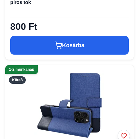
piros tok
800 Ft
Kosárba
1-2 munkanap
Kifutó