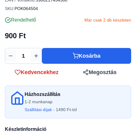
EAN / Vonalkód:
5900217454380
SKU:
POK064504
Rendelhető
Már csak 2 db készleten
900 Ft
Kosárba
Mennyiség
Kedvencekhez
Megosztás
Házhozszállítás
1-2 munkanap
Szállítási díjak
- 1490 Ft-tól
Készletinformáció