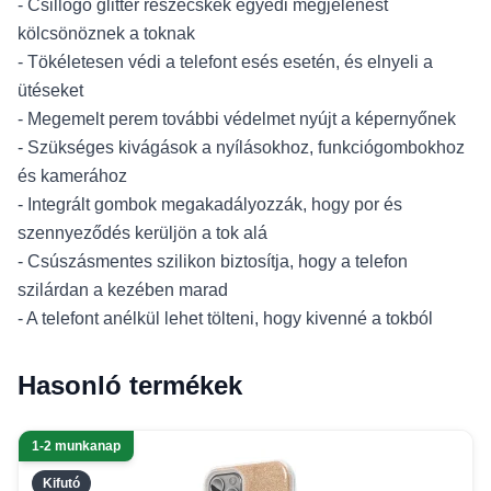
- Csillogó glitter részecskék egyedi megjelenést
kölcsönöznek a toknak
- Tökéletesen védi a telefont esés esetén, és elnyeli a
ütéseket
- Megemelt perem további védelmet nyújt a képernyőnek
- Szükséges kivágások a nyílásokhoz, funkciógombokhoz
és kamerához
- Integrált gombok megakadályozzák, hogy por és
szennyeződés kerüljön a tok alá
- Csúszásmentes szilikon biztosítja, hogy a telefon
szilárdan a kezében marad
- A telefont anélkül lehet tölteni, hogy kivenné a tokból
Hasonló termékek
1-2 munkanap
Kifutó