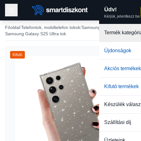
Üdv!
Kérjük, jelentkezz be.
Főoldal
Telefontok, mobiltelefon tokok
Samsung tokok
Termék kategóri
Samsung Galaxy S25 Ultra tok
Újdonságok
Kifutó
Akciós termékek
Kifutó termékek
Készülék válasz
Szállítási díj
Üzleteink