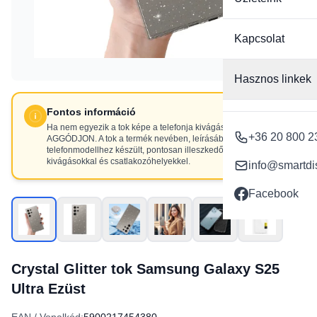
Kapcsolat
Hasznos linkek
Fontos információ
Ha nem egyezik a tok képe a telefonja kivágásaival, NE
+36 20 800 2
AGGÓDJON. A tok a termék nevében, leírásában szereplő
telefonmodellhez készült, pontosan illeszkedő
kivágásokkal és csatlakozóhelyekkel.
info@smartdi
Facebook
Crystal Glitter tok Samsung Galaxy S25
Ultra Ezüst