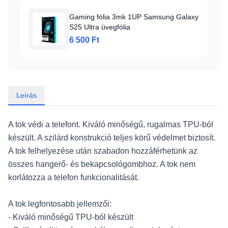
Gaming fólia 3mk 1UP Samsung Galaxy
S25 Ultra üvegfólia
6 500 Ft
Leírás
A tok védi a telefont. Kiváló minőségű, rugalmas TPU-ból
készült. A szilárd konstrukció teljes körű védelmet biztosít.
A tok felhelyezése után szabadon hozzáférhetünk az
összes hangerő- és bekapcsológombhoz. A tok nem
korlátozza a telefon funkcionalitását.
A tok legfontosabb jellemzői:
- Kiváló minőségű TPU-ból készült