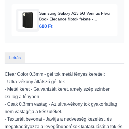
Samsung Galaxy A13 5G Vennus Flexi
Book Elegance fliptok fekete -
Függőlegesen nyíló
600 Ft
Leírás
Clear Color 0.3mm - gél tok metál fényes kerettel:
- Ultra-vékony átlátszó gél tok
- Metál keret - Galvanizált keret, amely szép színben
csillog a fényben
- Csak 0.3mm vastag - Az ultra-vékony tok gyakorlatilag
nem vastagítja a készüléket.
- Texturált bevonat - Javítja a nedvesség kezelést, és
megakadályozza a levegőbuborékok kialakulását a tok és