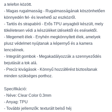
a telefon között.
- Magas rugalmasság - Rugalmasságának köszönhetően
könnyedén fel- és levehető az eszközről.
- Tartós és strapabíró - Erős TPU anyagból készült, mely
tökéletesen védi a készüléket ütésektől és esésektől.
- Megemelt élek - Enyhén megkönnyített élek, amelyek
plusz védelmet nyújtanak a képernyő és a kamera
lencséinek.
- Integrált gombok - Megakadályozzák a szennyeződés
bejutását a tok alá.
- Precíz kivágások - Könnyű hozzáférést biztosítanak
minden szükséges porthoz.
Specifikáció:
- Néve: Clear Color 0.3mm
- Anyag: TPU
- További jellemzők: texturált belső héj