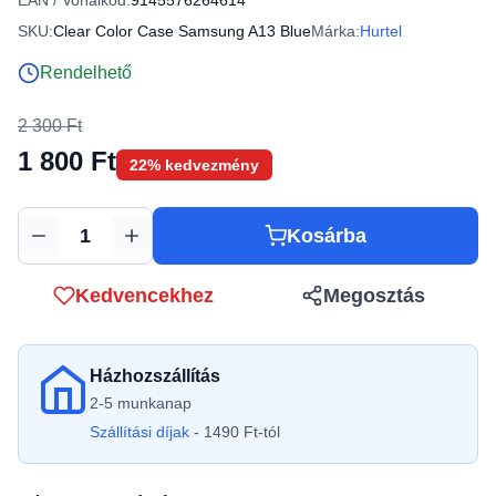
EAN / Vonalkód:
9145576264614
SKU:
Clear Color Case Samsung A13 Blue
Márka:
Hurtel
Rendelhető
2 300 Ft
1 800 Ft
22% kedvezmény
Kosárba
Mennyiség
Kedvencekhez
Megosztás
Házhozszállítás
2-5 munkanap
Szállítási díjak
- 1490 Ft-tól