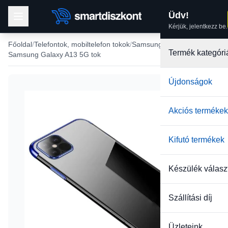
Üdv!
Kérjük, jelentkezz be.
Főoldal
Telefontok, mobiltelefon tokok
Samsung tokok
Termék kategóri
Samsung Galaxy A13 5G tok
Újdonságok
-22%
Akciós termékek
Kifutó termékek
Készülék válasz
Szállítási díj
Üzleteink