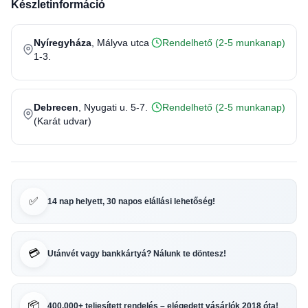
Készletinformáció
Nyíregyháza
, Mályva utca
Rendelhető (2-5 munkanap)
1-3.
Debrecen
, Nyugati u. 5-7.
Rendelhető (2-5 munkanap)
(Karát udvar)
✅
14 nap helyett, 30 napos elállási lehetőség!
💳
Utánvét vagy bankkártyá? Nálunk te döntesz!
📦
400.000+ teljesített rendelés – elégedett vásárlók 2018 óta!