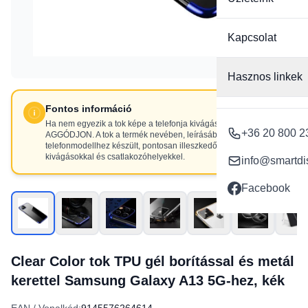
Kapcsolat
Hasznos linkek
Fontos információ
Ha nem egyezik a tok képe a telefonja kivágásaival, NE
+36 20 800 2
AGGÓDJON. A tok a termék nevében, leírásában szereplő
telefonmodellhez készült, pontosan illeszkedő
kivágásokkal és csatlakozóhelyekkel.
info@smartdi
Facebook
Clear Color tok TPU gél borítással és metál
kerettel Samsung Galaxy A13 5G-hez, kék