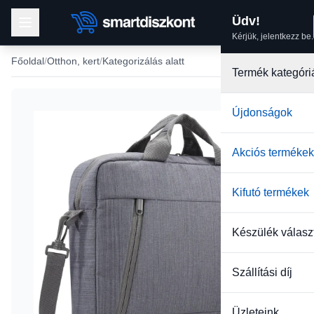
Üdv!
Kérjük, jelentkezz be.
Főoldal
Otthon, kert
Kategorizálás alatt
Termék kategóri
Újdonságok
Akciós termékek
Kifutó termékek
Készülék válasz
Szállítási díj
Üzleteink