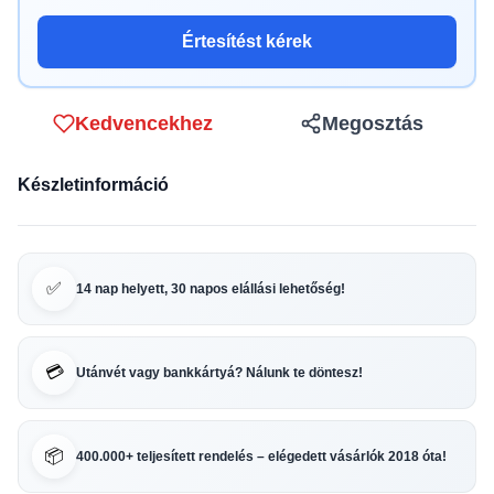
Értesítést kérek
Kedvencekhez
Megosztás
Készletinformáció
✅
14 nap helyett, 30 napos elállási lehetőség!
💳
Utánvét vagy bankkártyá? Nálunk te döntesz!
📦
400.000+ teljesített rendelés – elégedett vásárlók 2018 óta!