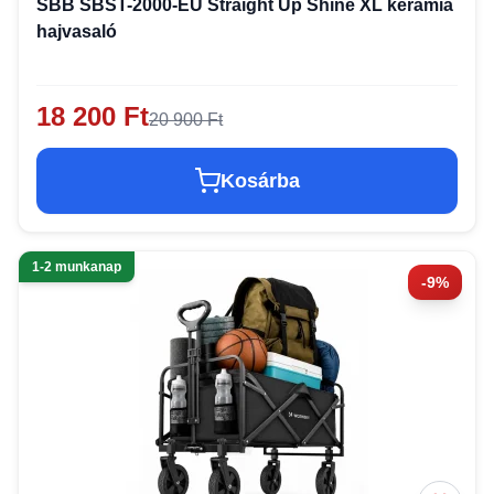
SBB SBST-2000-EU Straight Up Shine XL kerámia
hajvasaló
18 200 Ft
20 900 Ft
Kosárba
1-2 munkanap
-9%