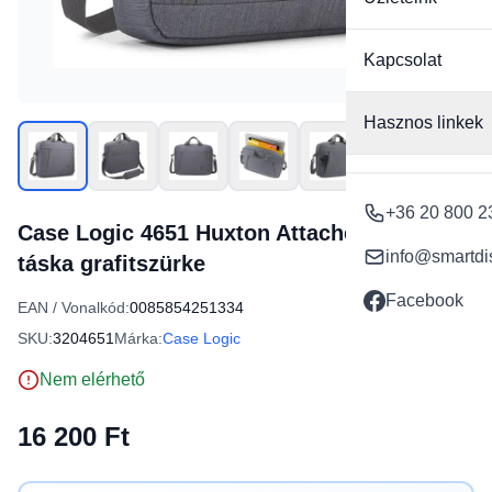
Kapcsolat
Hasznos linkek
+36 20 800 2
Case Logic 4651 Huxton Attache 14 laptop
info@smartdi
táska grafitszürke
Facebook
EAN / Vonalkód:
0085854251334
SKU:
3204651
Márka:
Case Logic
Nem elérhető
16 200 Ft