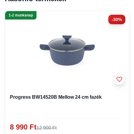
1-2 munkanap
-30%
Progress BW14520B Mellow 24 cm fazék
8 990 Ft
12 900 Ft