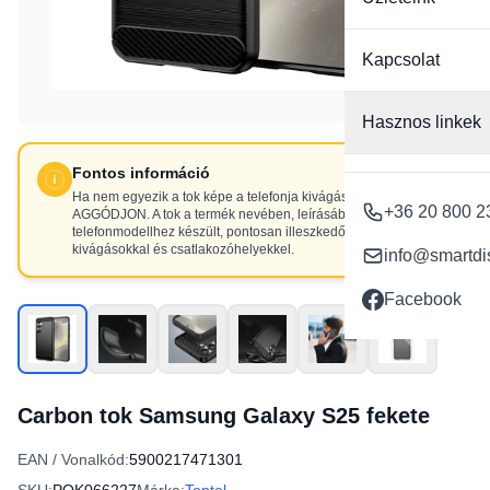
Kapcsolat
Hasznos linkek
Fontos információ
Ha nem egyezik a tok képe a telefonja kivágásaival, NE
+36 20 800 2
AGGÓDJON. A tok a termék nevében, leírásában szereplő
telefonmodellhez készült, pontosan illeszkedő
kivágásokkal és csatlakozóhelyekkel.
info@smartdi
Facebook
Carbon tok Samsung Galaxy S25 fekete
EAN / Vonalkód:
5900217471301