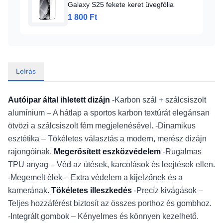
Galaxy S25 fekete keret üvegfólia
1 800 Ft
Leírás
Autóipar által ihletett dizájn
-Karbon szál + szálcsiszolt
alumínium – A hátlap a sportos karbon textúrát elegánsan
ötvözi a szálcsiszolt fém megjelenésével. -Dinamikus
esztétika – Tökéletes választás a modern, merész dizájn
rajongóinak.
Megerősített eszközvédelem
-Rugalmas
TPU anyag – Véd az ütések, karcolások és leejtések ellen.
-Megemelt élek – Extra védelem a kijelzőnek és a
kamerának.
Tökéletes illeszkedés
-Precíz kivágások –
Teljes hozzáférést biztosít az összes porthoz és gombhoz.
-Integrált gombok – Kényelmes és könnyen kezelhető.