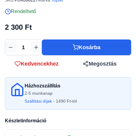
SKU:
POK066227
Márka:
Toptel
Rendelhető
2 300 Ft
Kosárba
Mennyiség
Kedvencekhez
Megosztás
Házhozszállítás
2-5 munkanap
Szállítási díjak
- 1490 Ft-tól
Készletinformáció