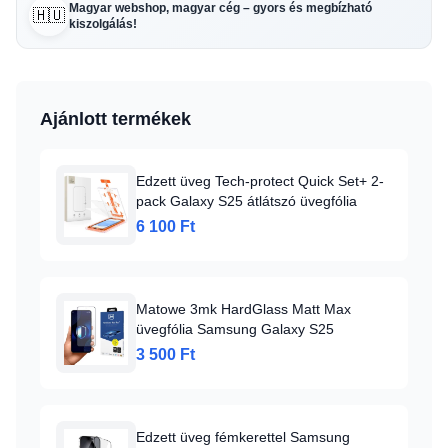
Magyar webshop, magyar cég – gyors és megbízható
🇭🇺
kiszolgálás!
Ajánlott termékek
Edzett üveg Tech-protect Quick Set+ 2-
pack Galaxy S25 átlátszó üvegfólia
6 100 Ft
Matowe 3mk HardGlass Matt Max
üvegfólia Samsung Galaxy S25
3 500 Ft
Edzett üveg fémkerettel Samsung