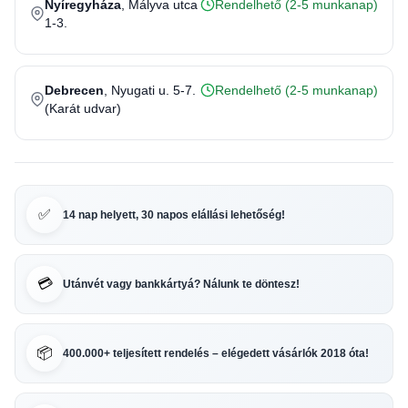
Nyíregyháza
, Mályva utca
Rendelhető (2-5 munkanap)
1-3.
Debrecen
, Nyugati u. 5-7.
Rendelhető (2-5 munkanap)
(Karát udvar)
✅
14 nap helyett, 30 napos elállási lehetőség!
💳
Utánvét vagy bankkártyá? Nálunk te döntesz!
📦
400.000+ teljesített rendelés – elégedett vásárlók 2018 óta!