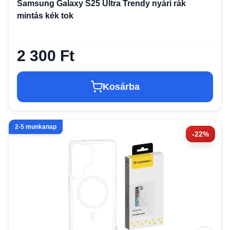
Samsung Galaxy S25 Ultra Trendy nyári rák
mintás kék tok
2 300 Ft
Kosárba
2-5 munkanap
-22%