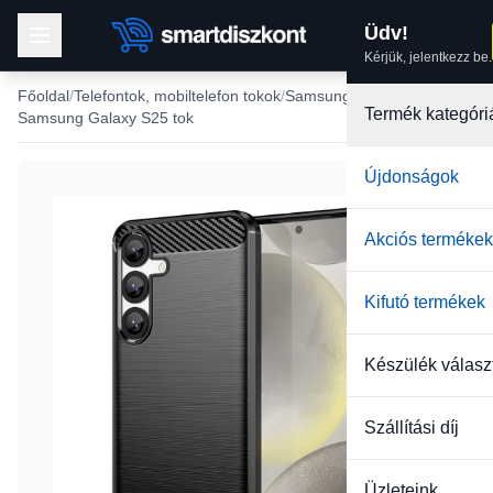
Üdv!
Kérjük, jelentkezz be.
Főoldal
Telefontok, mobiltelefon tokok
Samsung tokok
Termék kategóri
Samsung Galaxy S25 tok
Újdonságok
Akciós termékek
Kifutó termékek
Készülék válasz
Szállítási díj
Üzleteink