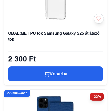
OBAL:ME TPU tok Samsung Galaxy S25 átlátszó
tok
2 300 Ft
Kosárba
2-5 munkanap
-22%