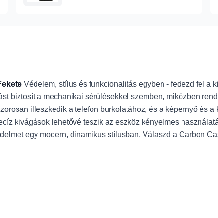
Fekete
Védelem, stílus és funkcionalitás egyben - fedezd fel a 
st biztosít a mechanikai sérülésekkel szemben, miközben rendk
zorosan illeszkedik a telefon burkolatához, és a képernyő és a
ecíz kivágások lehetővé teszik az eszköz kényelmes használatát 
édelmet egy modern, dinamikus stílusban. Válaszd a Carbon Cas