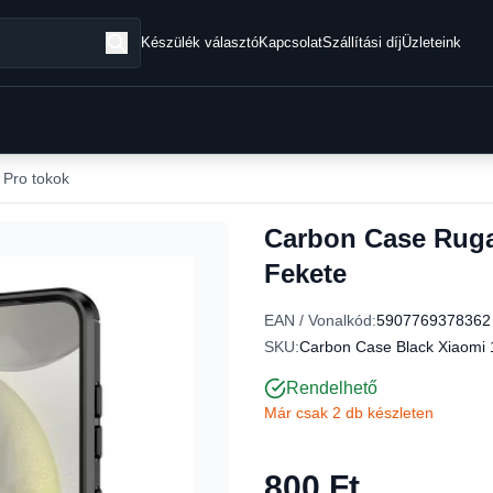
Készülék választó
Kapcsolat
Szállítási díj
Üzleteink
 Pro tokok
Carbon Case Rugal
Fekete
EAN / Vonalkód:
5907769378362
SKU:
Carbon Case Black Xiaomi 
Rendelhető
Már csak 2 db készleten
800 Ft