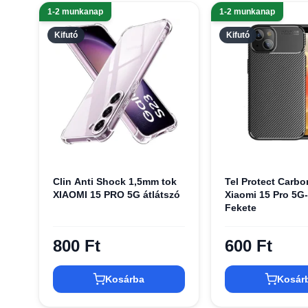
1-2 munkanap
1-2 munkanap
Kifutó
Kifutó
Clin Anti Shock 1,5mm tok
Tel Protect Carbon
XIAOMI 15 PRO 5G átlátszó
Xiaomi 15 Pro 5G
Fekete
800 Ft
600 Ft
Kosárba
Kosár