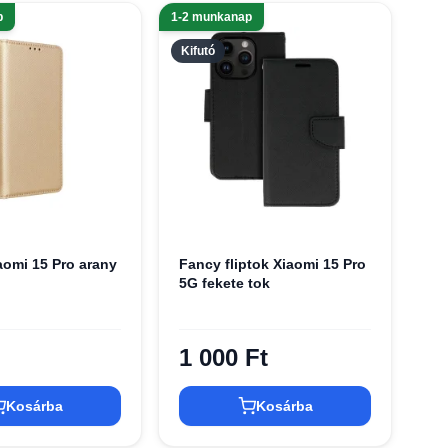
p
1-2 munkanap
Kifutó
aomi 15 Pro arany
Fancy fliptok Xiaomi 15 Pro
5G fekete tok
1 000 Ft
Kosárba
Kosárba