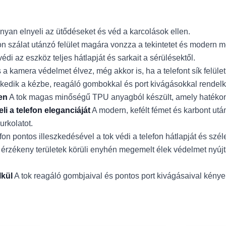
yan elnyeli az ütődéseket és véd a karcolások ellen.
bon szálat utánzó felület magára vonzza a tekintetet és modern 
védi az eszköz teljes hátlapját és sarkait a sérülésektől.
a kamera védelmet élvez, még akkor is, ha a telefont sík felület
szkedik a kézbe, reagáló gombokkal és port kivágásokkal rendel
en
A tok magas minőségű TPU anyagból készült, amely hatékonya
i a telefon eleganciáját
A modern, kefélt fémet és karbont utá
urkolatot.
fon pontos illeszkedésével a tok védi a telefon hátlapját és szé
érzékeny területek körüli enyhén megemelt élek védelmet nyújta
kül
A tok reagáló gombjaival és pontos port kivágásaival kénye