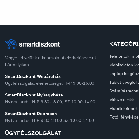
KATEGÓRI
Telefontok, mob
Vegye fel velünk a kapcsolatot elérhetőségeink
bármelyikén.
Mobiltelefon ki
Laptop kiegész
SmartDiszkont Webáruház
Tablet üvegfóli
Ügyfélszolgálat elérhetősége: H-P 9:00-16:00
Számítástechn
SmartDiszkont Nyíregyháza
Műszaki cikk
Nyitva tartás: H-P 9:30-18:00, SZ 10:00-14:00
Mobiltelefonok
SmartDiszkont Debrecen
Fotó, fényképe
Nyitva tartás: H-P 9:30-18:00 SZ 10:00-14:00
ÜGYFÉLSZOLGÁLAT