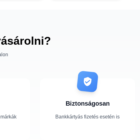
vásárolni?
alon
Biztonságosan
 márkák
Bankkártyás fizetés esetén is