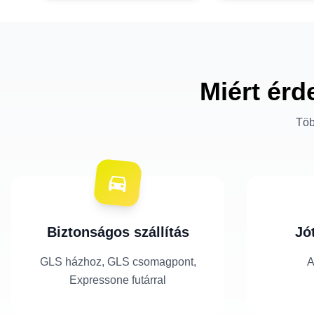
Miért érd
Töb
Biztonságos szállítás
Jó
GLS házhoz, GLS csomagpont,
A
Expressone futárral