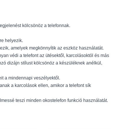
megjelenést kölcsönöz a telefonnak.
re helyezik.
kezik, amelyek megkönnyítik az eszköz használatát.
n védi a telefont az ütésektől, karcolásoktól és más
nzó dizájn stílust kölcsönöz a készüléknek anélkül,
leit a mindennapi veszélyektől.
nak a karcolások ellen, amikor a telefont sík
lmessé teszi minden okostelefon funkció használatát.