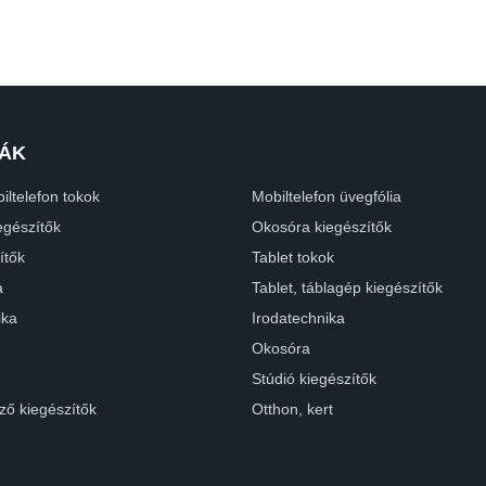
ÁK
iltelefon tokok
Mobiltelefon üvegfólia
egészítők
Okosóra kiegészítők
ítők
Tablet tokok
a
Tablet, táblagép kiegészítők
ika
Irodatechnika
Okosóra
Stúdió kiegészítők
ző kiegészítők
Otthon, kert