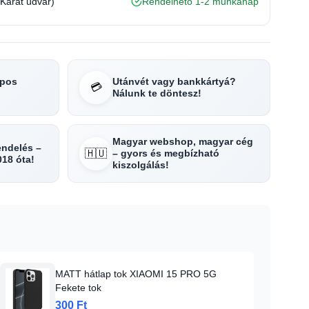
(Karát udvar)
Rendelhető 1-2 munkanap
apos
Utánvét vagy bankkártyá?
💳
Nálunk te döntesz!
Magyar webshop, magyar cég
rendelés –
🇭🇺
– gyors és megbízható
018 óta!
kiszolgálás!
MATT hátlap tok XIAOMI 15 PRO 5G
Fekete tok
300 Ft