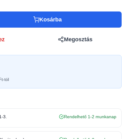
Kosárba
ez
Megosztás
t-tól
1-3.
Rendelhető 1-2 munkanap