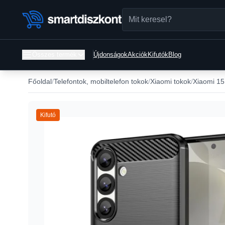
Összes termék
Újdonságok
Akciók
Kifutók
Blog
Főoldal
Telefontok, mobiltelefon tokok
Xiaomi tokok
Xiaomi 15
Kifutó