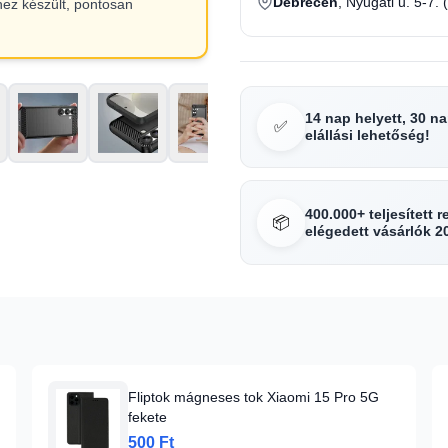
Debrecen
, Nyugati u. 5-7. 
hez készült, pontosan
14 nap helyett, 30 n
✅
elállási lehetőség!
400.000+ teljesített 
📦
elégedett vásárlók 2
Fliptok mágneses tok Xiaomi 15 Pro 5G
fekete
500 Ft