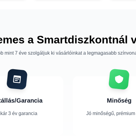
emes a Smartdiszkontnál 
b mint 7 éve szolgáljuk ki vásárlóinkat a legmagasabb színvon
tállás/Garancia
Minőség
kár 3 év garancia
Jó minőségű, prémium