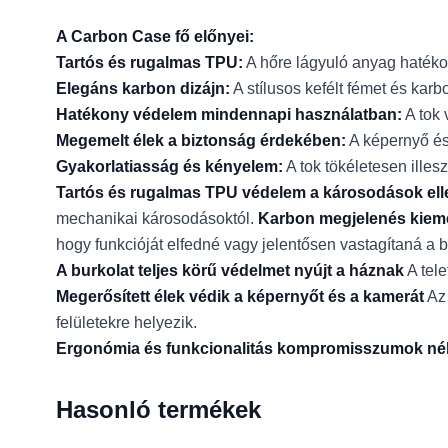
A Carbon Case fő előnyei:
Tartós és rugalmas TPU:
A hőre lágyuló anyag hatékon
Elegáns karbon dizájn:
A stílusos kefélt fémet és kar
Hatékony védelem mindennapi használatban:
A tok 
Megemelt élek a biztonság érdekében:
A képernyő és 
Gyakorlatiasság és kényelem:
A tok tökéletesen ille
Tartós és rugalmas TPU védelem a károsodások ell
mechanikai károsodásoktól.
Karbon megjelenés kiemel
hogy funkcióját elfedné vagy jelentősen vastagítaná a b
A burkolat teljes körű védelmet nyújt a háznak
A tele
Megerősített élek védik a képernyőt és a kamerát
Az 
felületekre helyezik.
Ergonómia és funkcionalitás kompromisszumok nél
Hasonló termékek