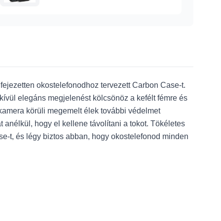
kifejezetten okostelefonodhoz tervezett Carbon Case-t.
ívül elegáns megjelenést kölcsönöz a kefélt fémre és
 kamera körüli megemelt élek további védelmet
anélkül, hogy el kellene távolítani a tokot. Tökéletes
e-t, és légy biztos abban, hogy okostelefonod minden