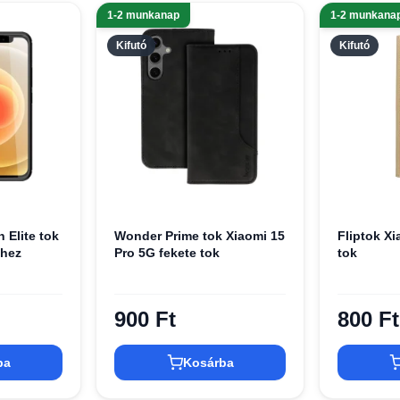
1-2 munkanap
1-2 munkana
Kifutó
Kifutó
 Elite tok
Wonder Prime tok Xiaomi 15
Fliptok Xi
-hez
Pro 5G fekete tok
tok
900 Ft
800 Ft
ba
Kosárba