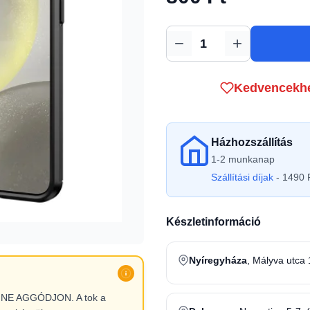
Mennyiség
Kedvencekh
Házhozszállítás
1-2 munkanap
Szállítási díjak
- 1490 F
Készletinformáció
Nyíregyháza
, Mályva utca 
l, NE AGGÓDJON. A tok a