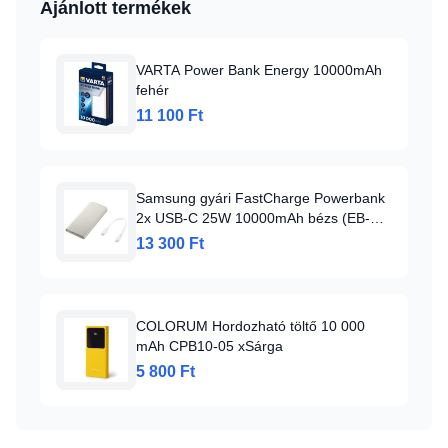
Ajánlott termékek
VARTA Power Bank Energy 10000mAh
fehér
11 100 Ft
Samsung gyári FastCharge Powerbank
2x USB-C 25W 10000mAh bézs (EB-
P3400XUEGEU)
13 300 Ft
COLORUM Hordozható töltő 10 000
mAh CPB10-05 xSárga
5 800 Ft