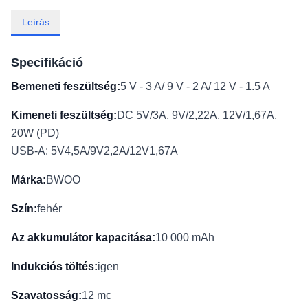
Leírás
Specifikáció
Bemeneti feszültség:
5 V - 3 A/ 9 V - 2 A/ 12 V - 1.5 A
Kimeneti feszültség:
DC 5V/3A, 9V/2,22A, 12V/1,67A,
20W (PD)
USB-A: 5V4,5A/9V2,2A/12V1,67A
Márka:
BWOO
Szín:
fehér
Az akkumulátor kapacitása:
10 000 mAh
Indukciós töltés:
igen
Szavatosság:
12 mc