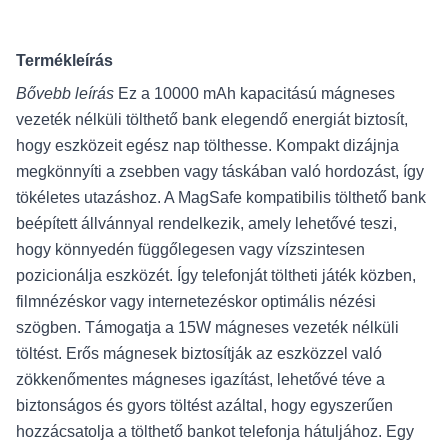
Termékleírás
Bővebb leírás
Ez a 10000 mAh kapacitású mágneses
vezeték nélküli tölthető bank elegendő energiát biztosít,
hogy eszközeit egész nap tölthesse. Kompakt dizájnja
megkönnyíti a zsebben vagy táskában való hordozást, így
tökéletes utazáshoz. A MagSafe kompatibilis tölthető bank
beépített állvánnyal rendelkezik, amely lehetővé teszi,
hogy könnyedén függőlegesen vagy vízszintesen
pozicionálja eszközét. Így telefonját töltheti játék közben,
filmnézéskor vagy internetezéskor optimális nézési
szögben. Támogatja a 15W mágneses vezeték nélküli
töltést. Erős mágnesek biztosítják az eszközzel való
zökkenőmentes mágneses igazítást, lehetővé téve a
biztonságos és gyors töltést azáltal, hogy egyszerűen
hozzácsatolja a tölthető bankot telefonja hátuljához. Egy