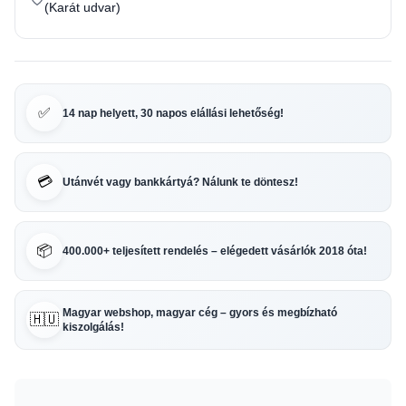
(Karát udvar)
✅
14 nap helyett, 30 napos elállási lehetőség!
💳
Utánvét vagy bankkártyá? Nálunk te döntesz!
📦
400.000+ teljesített rendelés – elégedett vásárlók 2018 óta!
Magyar webshop, magyar cég – gyors és megbízható
🇭🇺
kiszolgálás!