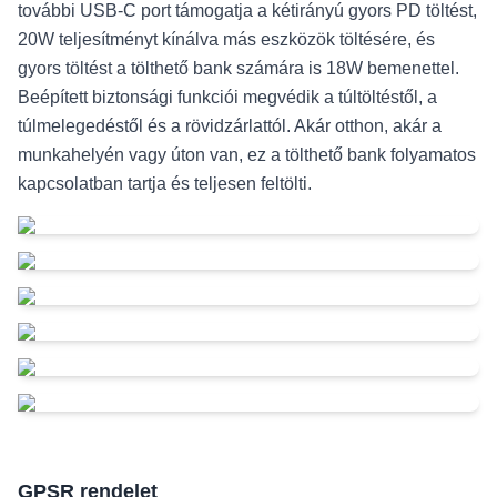
további USB-C port támogatja a kétirányú gyors PD töltést,
20W teljesítményt kínálva más eszközök töltésére, és
gyors töltést a tölthető bank számára is 18W bemenettel.
Beépített biztonsági funkciói megvédik a túltöltéstől, a
túlmelegedéstől és a rövidzárlattól. Akár otthon, akár a
munkahelyén vagy úton van, ez a tölthető bank folyamatos
kapcsolatban tartja és teljesen feltölti.
GPSR rendelet