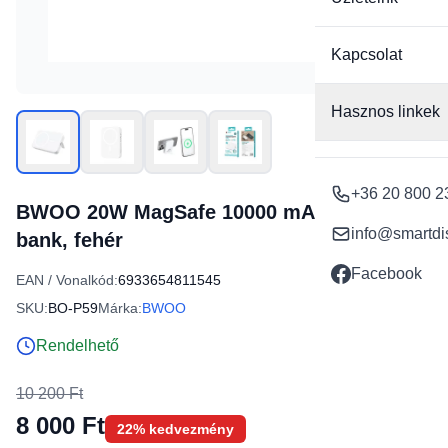
Kapcsolat
Hasznos linkek
+36 20 800 2
BWOO 20W MagSafe 10000 mAh power
info@smartdi
bank, fehér
Facebook
EAN / Vonalkód:
6933654811545
SKU:
BO-P59
Márka:
BWOO
Rendelhető
10 200 Ft
8 000 Ft
22% kedvezmény