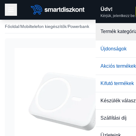
Üdv!
Kérjük, jelentkezz be.
Főoldal
Mobiltelefon kiegészítők
Powerbank
Termék kategóri
Újdonságok
-22%
Akciós termékek
Kifutó termékek
Készülék válasz
Szállítási díj
Üzleteink