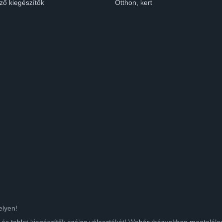
ző kiegészítők
Otthon, kert
elyen!