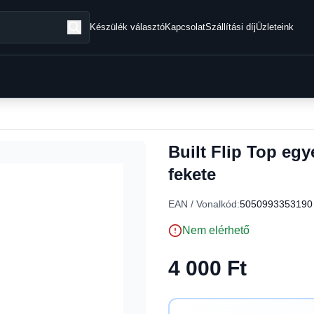
Készülék választó
Kapcsolat
Szállítási díj
Üzleteink
Built Flip Top eg
fekete
EAN / Vonalkód:
5050993353190
Nem elérhető
4 000 Ft