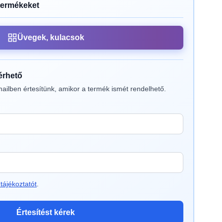
termékeket
Üvegek, kulacsok
lérhető
ailben értesítünk, amikor a termék ismét rendelhető.
tájékoztatót
.
Értesítést kérek