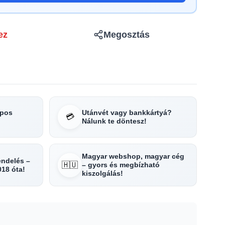
ez
Megosztás
apos
Utánvét vagy bankkártyá?
💳
Nálunk te döntesz!
Magyar webshop, magyar cég
rendelés –
🇭🇺
– gyors és megbízható
018 óta!
kiszolgálás!