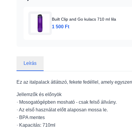
Built Clip and Go kulacs 710 ml lila
1 500 Ft
Leírás
Ez az italpalack átlátszó, fekete fedéllel, amely egysz
Jellemzők és előnyök
· Mosogatógépben mosható - csak felső állvány.
· Az első használat előtt alaposan mossa le.
· BPA mentes
· Kapacitás: 710ml