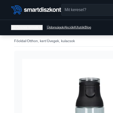
Összes termék
Újdonságok
Akciók
Kifutók
Blog
Főoldal
Otthon, kert
Üvegek, kulacsok