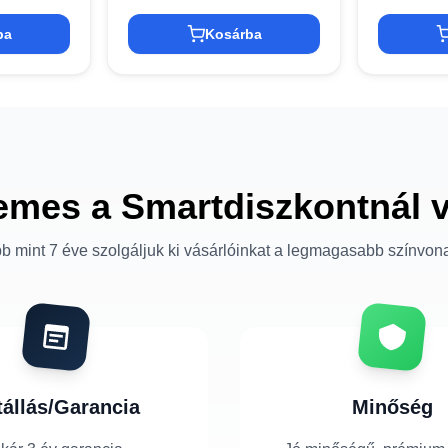
ba
Kosárba
emes a Smartdiszkontnál 
b mint 7 éve szolgáljuk ki vásárlóinkat a legmagasabb színvon
tállás/Garancia
Minőség