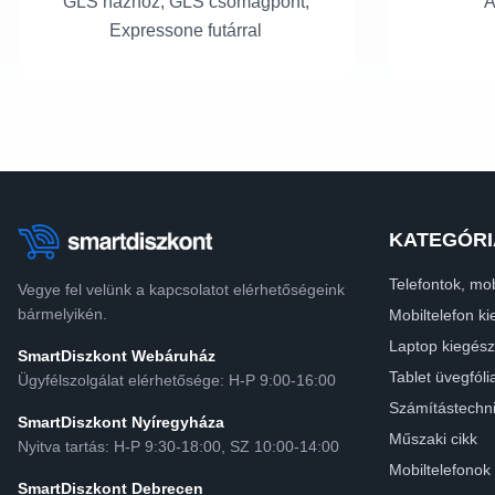
GLS házhoz, GLS csomagpont,
A
Expressone futárral
KATEGÓRI
Telefontok, mob
Vegye fel velünk a kapcsolatot elérhetőségeink
bármelyikén.
Mobiltelefon ki
Laptop kiegész
SmartDiszkont Webáruház
Tablet üvegfóli
Ügyfélszolgálat elérhetősége: H-P 9:00-16:00
Számítástechn
SmartDiszkont Nyíregyháza
Műszaki cikk
Nyitva tartás: H-P 9:30-18:00, SZ 10:00-14:00
Mobiltelefonok
SmartDiszkont Debrecen