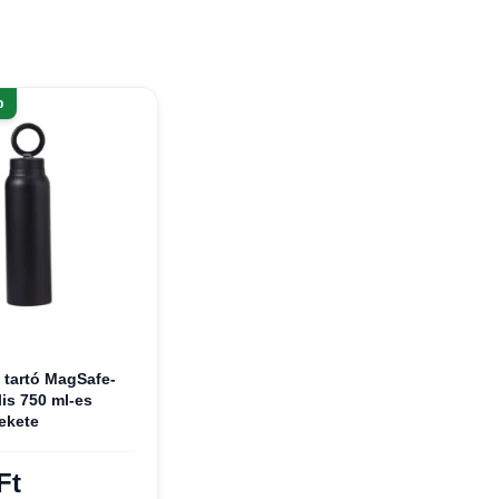
p
tartó MagSafe-
is 750 ml-es
fekete
Ft