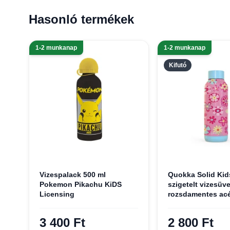
Hasonló termékek
1-2 munkanap
1-2 munkanap
Kifutó
Vizespalack 500 ml
Quokka Solid Ki
Pokemon Pikachu KiDS
szigetelt vizesüv
Licensing
rozsdamentes acé
510 ml flowers
3 400 Ft
2 800 Ft