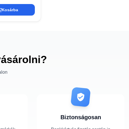
Kosárba
vásárolni?
alon
Biztonságosan