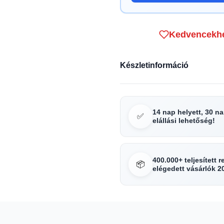
Kedvencekh
Készletinformáció
14 nap helyett, 30 n
✅
elállási lehetőség!
400.000+ teljesített 
📦
elégedett vásárlók 2