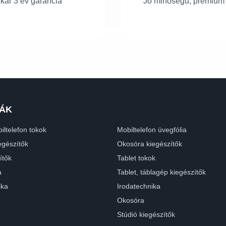
kár 3 év garancia
Jó minőségű, prémium
ÁK
iltelefon tokok
Mobiltelefon üvegfólia
egészítők
Okosóra kiegészítők
ítők
Tablet tokok
a
Tablet, táblagép kiegészítők
ika
Irodatechnika
Okosóra
Stúdió kiegészítők