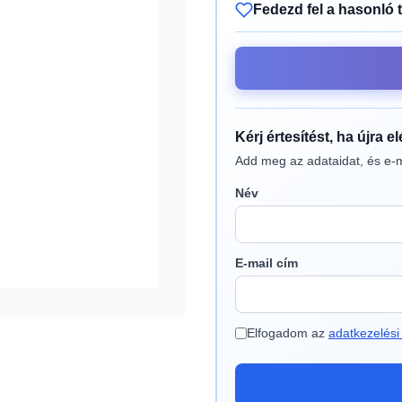
Fedezd fel a hasonló 
Kérj értesítést, ha újra e
Add meg az adataidat, és e-m
Név
E-mail cím
Elfogadom az
adatkezelési 