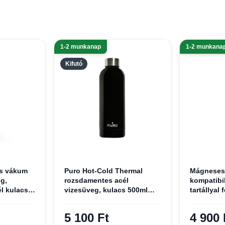
1-2 munkanap
1-2 munkana
Kifutó
ds vákum
Puro Hot-Cold Thermal
Mágneses 
eg,
rozsdamentes acél
kompatibil
l kulacs
vizesüveg, kulacs 500ml
tartállyal 
(Shiny Black)
5 100 Ft
4 900 