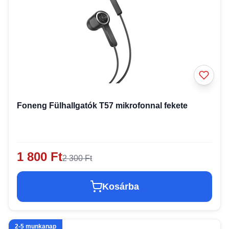
Foneng Fülhallgatók T57 mikrofonnal fekete
1 800 Ft
2 300 Ft
Kosárba
2-5 munkanap