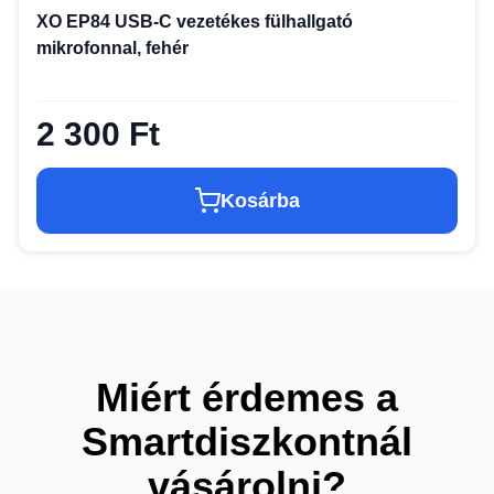
XO EP84 USB-C vezetékes fülhallgató
mikrofonnal, fehér
2 300 Ft
Kosárba
Miért érdemes a
Smartdiszkontnál
vásárolni?