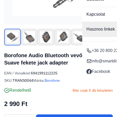
Kapcsolat
Hasznos linkek
+36 20 800 2
Borofone Audio Bluetooth vevő AUX BC555
info@smartdi
Suave fekete jack adapter
Facebook
EAN / Vonalkód:
6941991112225
SKU:
TRANS0044
Márka:
Borofone
Rendelhető
Már csak 5 db készleten
2 990 Ft