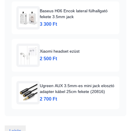
Baseus H06 Encok lateral fülhallgató
fekete 3.5mm jack
3 300 Ft
Xiaomi headset ezüst
2 500 Ft
Ugreen AUX 3.5mm-es mini jack elosztó
adapter kábel 25cm fekete (20816)
2 700 Ft
Leírás