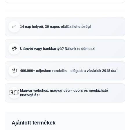
✅
14 nap helyett, 30 napos elállási lehetőség!
💳
Utánvét vagy bankkártyá? Nálunk te döntesz!
📦
400.000+ teljesített rendelés – elégedett vásárlók 2018 óta!
Magyar webshop, magyar cég – gyors és megbízható
🇭🇺
kiszolgálás!
Ajánlott termékek