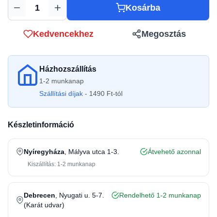
Kosárba
Mennyiség
Kedvencekhez
Megosztás
Házhozszállítás
1-2 munkanap
Szállítási díjak
- 1490 Ft-tól
Készletinformáció
Nyíregyháza
, Mályva utca 1-3.
Átvehető azonnal
Kiszállítás: 1-2 munkanap
Debrecen
, Nyugati u. 5-7.
Rendelhető 1-2 munkanap
(Karát udvar)