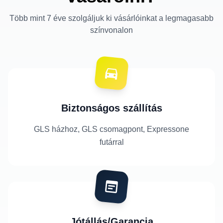
Több mint 7 éve szolgáljuk ki vásárlóinkat a legmagasabb
színvonalon
Biztonságos szállítás
GLS házhoz, GLS csomagpont, Expressone
futárral
Jótállás/Garancia