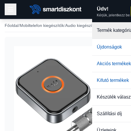
Üdv!
Kérjük, jelentkezz be.
Főoldal
Mobiltelefon kiegészítők
Audio kiegészítők
Termék kategóri
Újdonságok
Akciós termékek
Kifutó termékek
Készülék válasz
Szállítási díj
Üzleteink