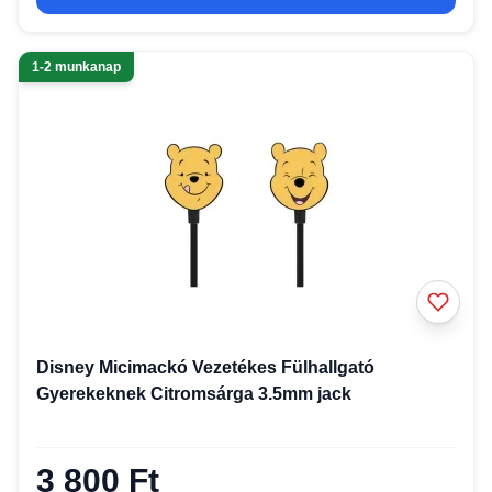
1-2 munkanap
Disney Micimackó Vezetékes Fülhallgató
Gyerekeknek Citromsárga 3.5mm jack
3 800 Ft