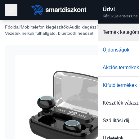
Üdv!
Kérjük, jelentkezz be.
Főoldal
Mobiltelefon kiegészítők
Audio kiegészítők
Termék kategóri
Vezeték nélküli fülhallgató, bluetooth headset
Újdonságok
Akciós termékek
Kifutó termékek
Készülék válasz
Szállítási díj
Üzleteink