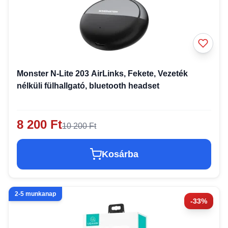
Monster N-Lite 203 AirLinks, Fekete, Vezeték
nélküli fülhallgató, bluetooth headset
8 200 Ft
10 200 Ft
Kosárba
2-5 munkanap
-33%