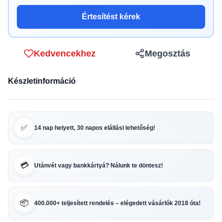
Értesítést kérek
Kedvencekhez
Megosztás
Készletinformáció
✅
14 nap helyett, 30 napos elállási lehetőség!
💳
Utánvét vagy bankkártyá? Nálunk te döntesz!
📦
400.000+ teljesített rendelés – elégedett vásárlók 2018 óta!