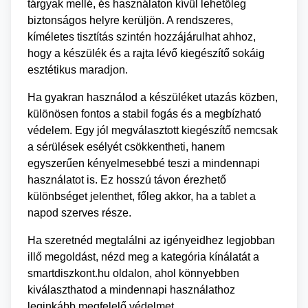
tárgyak mellé, és használaton kívül lehetőleg
biztonságos helyre kerüljön. A rendszeres,
kíméletes tisztítás szintén hozzájárulhat ahhoz,
hogy a készülék és a rajta lévő kiegészítő sokáig
esztétikus maradjon.
Ha gyakran használod a készüléket utazás közben,
különösen fontos a stabil fogás és a megbízható
védelem. Egy jól megválasztott kiegészítő nemcsak
a sérülések esélyét csökkentheti, hanem
egyszerűen kényelmesebbé teszi a mindennapi
használatot is. Ez hosszú távon érezhető
különbséget jelenthet, főleg akkor, ha a tablet a
napod szerves része.
Ha szeretnéd megtalálni az igényeidhez legjobban
illő megoldást, nézd meg a kategória kínálatát a
smartdiszkont.hu oldalon, ahol könnyebben
kiválaszthatod a mindennapi használathoz
leginkább megfelelő védelmet.