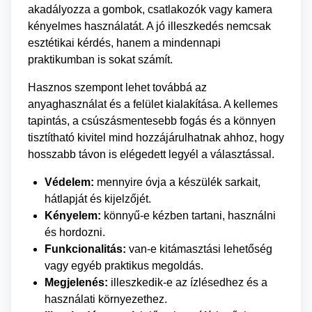
akadályozza a gombok, csatlakozók vagy kamera
kényelmes használatát. A jó illeszkedés nemcsak
esztétikai kérdés, hanem a mindennapi
praktikumban is sokat számít.
Hasznos szempont lehet továbbá az
anyaghasználat és a felület kialakítása. A kellemes
tapintás, a csúszásmentesebb fogás és a könnyen
tisztítható kivitel mind hozzájárulhatnak ahhoz, hogy
hosszabb távon is elégedett legyél a választással.
Védelem:
mennyire óvja a készülék sarkait,
hátlapját és kijelzőjét.
Kényelem:
könnyű-e kézben tartani, használni
és hordozni.
Funkcionalitás:
van-e kitámasztási lehetőség
vagy egyéb praktikus megoldás.
Megjelenés:
illeszkedik-e az ízlésedhez és a
használati környezethez.