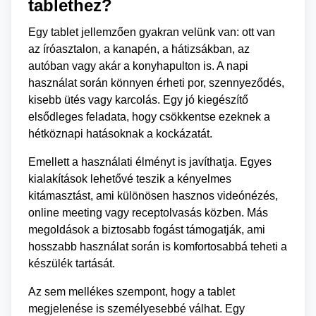
tablethez?
Egy tablet jellemzően gyakran velünk van: ott van
az íróasztalon, a kanapén, a hátizsákban, az
autóban vagy akár a konyhapulton is. A napi
használat során könnyen érheti por, szennyeződés,
kisebb ütés vagy karcolás. Egy jó kiegészítő
elsődleges feladata, hogy csökkentse ezeknek a
hétköznapi hatásoknak a kockázatát.
Emellett a használati élményt is javíthatja. Egyes
kialakítások lehetővé teszik a kényelmes
kitámasztást, ami különösen hasznos videónézés,
online meeting vagy receptolvasás közben. Más
megoldások a biztosabb fogást támogatják, ami
hosszabb használat során is komfortosabbá teheti a
készülék tartását.
Az sem mellékes szempont, hogy a tablet
megjelenése is személyesebbé válhat. Egy