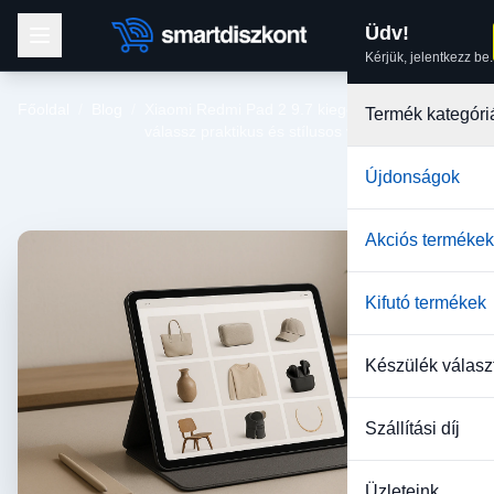
Üdv!
Kérjük, jelentkezz be.
Főoldal
/
Blog
/
Xiaomi Redmi Pad 2 9.7 kiegészítő: hogyan
Termék kategóri
válassz praktikus és stílusos védelmet?
Újdonságok
Akciós termékek
Kifutó termékek
Készülék válasz
Szállítási díj
Üzleteink