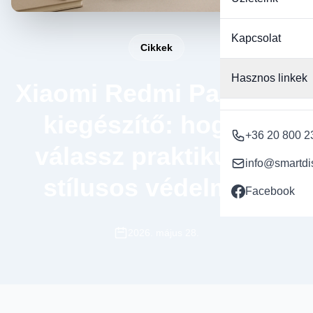
Kapcsolat
Cikkek
Hasznos linkek
Xiaomi Redmi Pad 2 9.7
kiegészítő: hogyan
+36 20 800 2
válassz praktikus és
info@smartdi
stílusos védelmet?
Facebook
2026. május 28.