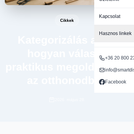
Kapcsolat
Cikkek
Hasznos linkek
Kategorizálás alatt:
hogyan válassz
+36 20 800 2
praktikus megoldásokat
info@smartdi
az otthonodba?
Facebook
2026. május 28.