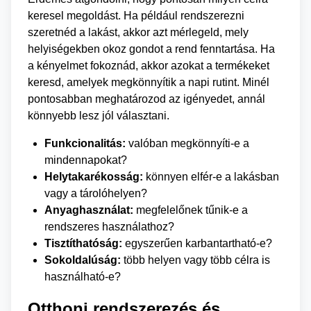
keresel megoldást. Ha például rendszerezni
szeretnéd a lakást, akkor azt mérlegeld, mely
helyiségekben okoz gondot a rend fenntartása. Ha
a kényelmet fokoznád, akkor azokat a termékeket
keresd, amelyek megkönnyítik a napi rutint. Minél
pontosabban meghatározod az igényedet, annál
könnyebb lesz jól választani.
Funkcionalitás:
valóban megkönnyíti-e a
mindennapokat?
Helytakarékosság:
könnyen elfér-e a lakásban
vagy a tárolóhelyen?
Anyaghasználat:
megfelelőnek tűnik-e a
rendszeres használathoz?
Tisztíthatóság:
egyszerűen karbantartható-e?
Sokoldalúság:
több helyen vagy több célra is
használható-e?
Otthoni rendszerezés és