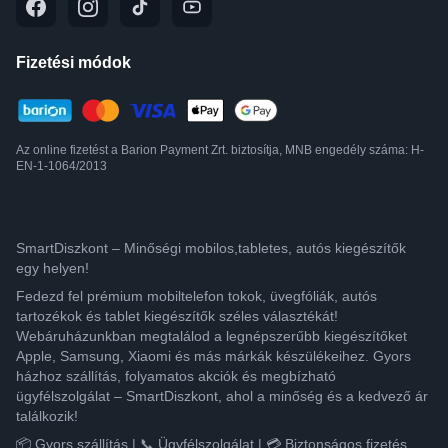
Fizetési módok
Az online fizetést a Barion Payment Zrt. biztosítja, MNB engedély száma: H-
EN-1-1064/2013
SmartDiszkont – Minőségi mobilos,tabletes, autós kiegészítők
egy helyen!
Fedezd fel prémium mobiltelefon tokok, üvegfóliák, autós
tartozékok és tablet kiegészítők széles választékát!
Webáruházunkban megtalálod a legnépszerűbb kiegészítőket
Apple, Samsung, Xiaomi és más márkák készülékeihez. Gyors
házhoz szállítás, folyamatos akciók és megbízható
ügyfélszolgálat – SmartDiszkont, ahol a minőség és a kedvező ár
találkozik!
📦 Gyors szállítás | 📞 Ügyfélszolgálat | 💳 Biztonságos fizetés