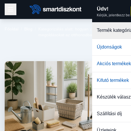
Üdv!
Kérjük, jelentkezz be.
Főoldal
/
Blog
/
Kategorizálás alatt: hogyan válassz praktikus
Termék kategóri
megoldásokat az otthonodba?
Újdonságok
Akciós termékek
Kifutó termékek
Készülék válasz
Szállítási díj
Üzleteink