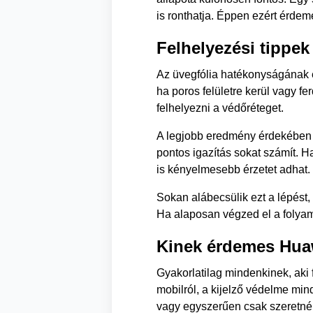
is ronthatja. Éppen ezért érde
Felhelyezési tippe
Az üvegfólia hatékonyságának 
ha poros felületre kerül vagy fer
felhelyezni a védőréteget.
A legjobb eredmény érdekében cé
pontos igazítás sokat számít. H
is kényelmesebb érzetet adhat.
Sokan alábecsülik ezt a lépést
Ha alaposan végzed el a folyam
Kinek érdemes Huaw
Gyakorlatilag mindenkinek, aki f
mobilról, a kijelző védelme min
vagy egyszerűen csak szeretnék 