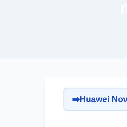
➡️
Huawei Nov