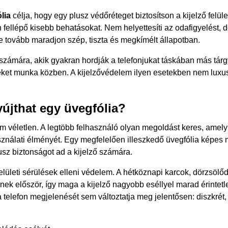
lia
célja, hogy egy plusz védőréteget biztosítson a kijelző felüle
ellépő kisebb behatásokat. Nem helyettesíti az odafigyelést, d
e tovább maradjon szép, tiszta és megkímélt állapotban.
zámára, akik gyakran hordják a telefonjukat táskában más tárgy
éket munka közben. A kijelzővédelem ilyen esetekben nem luxu
újthat egy üvegfólia?
 véletlen. A legtöbb felhasználó olyan megoldást keres, amely
sználati élményét. Egy megfelelően illeszkedő üvegfólia képes 
sz biztonságot ad a kijelző számára.
felületi sérülések elleni védelem. A hétköznapi karcok, dörzsö
nek először, így maga a kijelző nagyobb eséllyel marad érintetl
 telefon megjelenését sem változtatja meg jelentősen: diszkrét, l