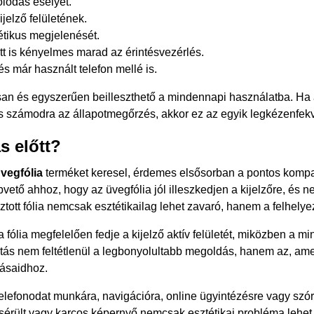
olódás esélyét.
jelző felületének.
étikus megjelenését.
t is kényelmes marad az érintésvezérlés.
és már használt telefon mellé is.
san és egyszerűen beilleszthető a mindennapi használatba. Ha
os számodra az állapotmegőrzés, akkor ez az egyik legkézenfek
ás előtt?
vegfólia
terméket keresel, érdemes elsősorban a pontos kompatib
vető ahhoz, hogy az üvegfólia jól illeszkedjen a kijelzőre, és 
sztott fólia nemcsak esztétikailag lehet zavaró, hanem a felhely
 fólia megfelelően fedje a kijelző aktív felületét, miközben a m
ztás nem feltétlenül a legbonyolultabb megoldás, hanem az, ame
kásaidhoz.
lefonodat munkára, navigációra, online ügyintézésre vagy szóra
 sérült vagy karcos képernyő nemcsak esztétikai probléma lehe