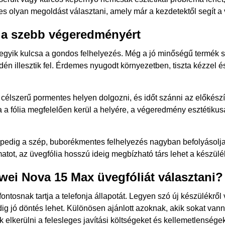
mes olyan megoldást választani, amely már a kezdetektől segít 
k a szebb végeredményért
egyik kulcsa a gondos felhelyezés. Még a jó minőségű termék 
dén illesztik fel. Érdemes nyugodt környezetben, tiszta kézzel és 
lszerű pormentes helyen dolgozni, és időt szánni az előkészítés
a a fólia megfelelően kerül a helyére, a végeredmény esztétikus
, pedig a szép, buborékmentes felhelyezés nagyban befolyásolj
atot, az üvegfólia hosszú ideig megbízható társ lehet a készül
ei Nova 15 Max üvegfóliát választani?
ontosnak tartja a telefonja állapotát. Legyen szó új készülékről
dig jó döntés lehet. Különösen ajánlott azoknak, akik sokat vann
elkerülni a felesleges javítási költségeket és kellemetlenségek