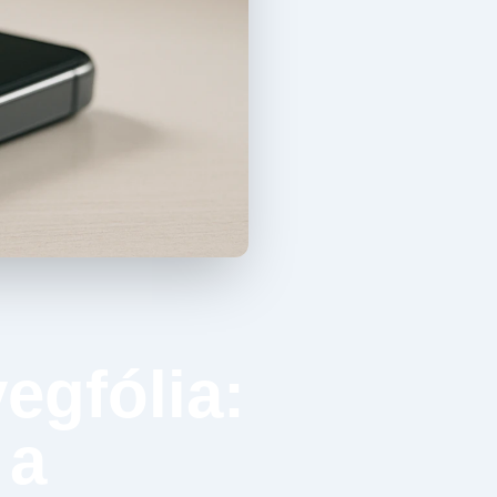
egfólia:
 a