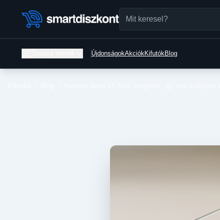
Összes termék
Újdonságok
Akciók
Kifutók
Blog
Főoldal
/
Blog
/
Huawei Nova 15 Max üvegfólia: így óvd a kijelző