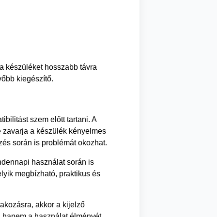
 a készüléket hosszabb távra
vőbb kiegészítő.
ilitást szem előtt tartani. A
ne zavarja a készülék kényelmes
ezés során is problémát okozhat.
indennapi használat során is
lyik megbízható, praktikus és
kozásra, akkor a kijelző
t, hanem a használat élményét