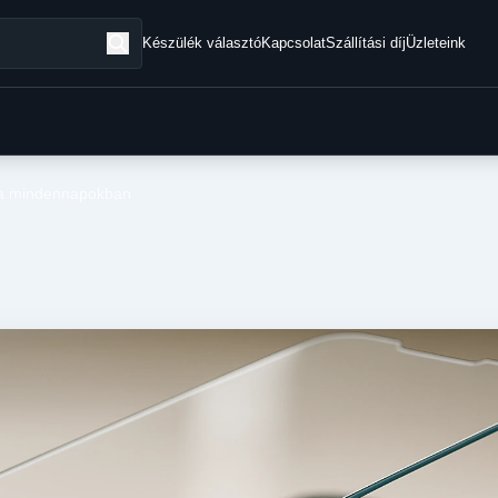
Készülék választó
Kapcsolat
Szállítási díj
Üzleteink
t a mindennapokban