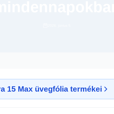
mindennapokba
2026. június 5.
a 15 Max üvegfólia termékei