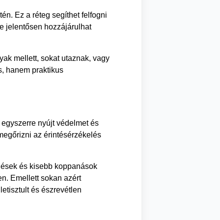
tén. Ez a réteg segíthet felfogni
e jelentősen hozzájárulhat
ak mellett, sokat utaznak, vagy
s, hanem praktikus
 egyszerre nyújt védelmet és
megőrizni az érintésérzékelés
lődések és kisebb koppanások
en. Emellett sokan azért
etisztult és észrevétlen