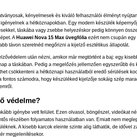
látványosak, kényelmesek és kiváló felhasználói élményt nyújt
et igényelnek a hétköznapokban. Egy modern készülék képernyőj
désekkel, táskába vagy zsebbe helyezéskor pedig könnyen össz
képet. A
Huawei Nova 15 Max üvegfólia
ezért nem csupán egy 
abb távon szeretnéd megőrizni a kijelző esztétikus állapotát.
zővédelem után nézni, amikor már megtörtént a baj: egy kisebb 
 nap a táskában. Pedig a megelőzés jellemzően egyszerűbb é
íthet csökkenteni a hétköznapi használatból eredő sérülések ko
 fontos számodra, hogy készüléked kijelzője sokáig szép mara
emről.
lző védelme?
inkább igénybe vett felület. Ezen olvasol, böngészel, videókat néz
entős részében folyamatos használatban van. Emiatt nem meglepő
éknek. A kisebb karcok eleinte szinte alig láthatók, de idővel
ér megjelenítésekor.