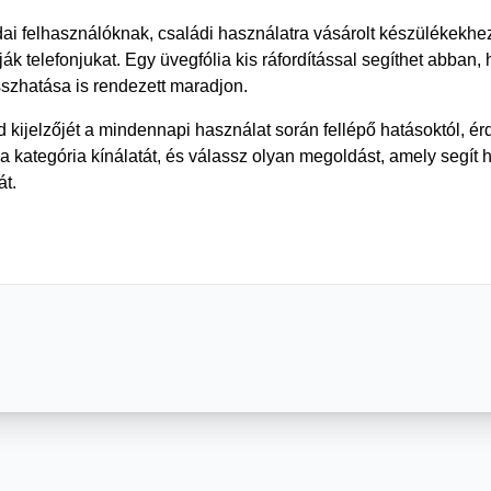
dai felhasználóknak, családi használatra vásárolt készülékekhez
ák telefonjukat. Egy üvegfólia kis ráfordítással segíthet abban,
sszhatása is rendezett maradjon.
 kijelzőjét a mindennapi használat során fellépő hatásoktól, 
 kategória kínálatát, és válassz olyan megoldást, amely segít 
át.