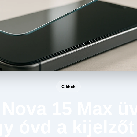
Cikkek
Nova 15 Max üv
gy óvd a kijelzőt