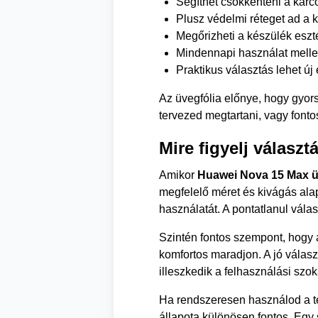
Segíthet csökkenteni a karc
Plusz védelmi réteget ad a ki
Megőrizheti a készülék eszt
Mindennapi használat mellet
Praktikus választás lehet új 
Az üvegfólia előnye, hogy gyor
tervezed megtartani, vagy font
Mire figyelj választ
Amikor
Huawei Nova 15 Max ü
megfelelő méret és kivágás alap
használatát. A pontatlanul vála
Szintén fontos szempont, hogy a
komfortos maradjon. A jó válas
illeszkedik a felhasználási szo
Ha rendszeresen használod a te
állapota különösen fontos. Egy