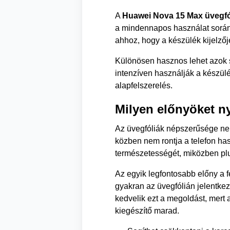
A
Huawei Nova 15 Max üvegfó
a mindennapos használat során f
ahhoz, hogy a készülék kijelzőj
Különösen hasznos lehet azok s
intenzíven használják a készül
alapfelszerelés.
Milyen előnyöket ny
Az üvegfóliák népszerűsége nem
közben nem rontja a telefon ha
természetességét, miközben plu
Az egyik legfontosabb előny a 
gyakran az üvegfólián jelentkez
kedvelik ezt a megoldást, mert a
kiegészítő marad.