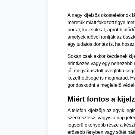
A nagy kijelzős okostelefonok 
méretük miatt fokozott figyelm
porral, kulcsokkal, apróbb ütő
amelyek idővel rontják az össz
egy tudatos döntés is, ha hossz
Sokan csak akkor kezdenek kijel
érintkezés vagy egy nehezebb
jól megválasztott üvegfólia seg
kezelhetősége is megmarad. Ha
gondoskodni a megfelelő védel
Miért fontos a kije
A telefon kijelzője az egyik leg
szerkesztesz, vagyis a nap jel
legsérülékenyebb része a készül
erősebb fényben vagy sötét hátt