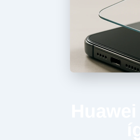
Huawei 
í