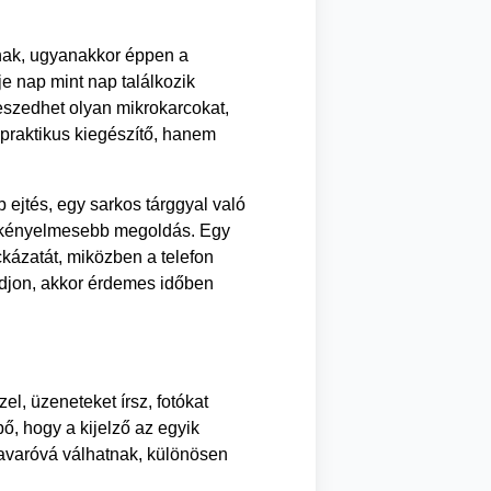
anak, ugyanakkor éppen a
e nap mint nap találkozik
eszedhet olyan mikrokarcokat,
praktikus kiegészítő, hanem
ejtés, egy sarkos tárggyal való
s kényelmesebb megoldás. Egy
ckázatát, miközben a telefon
djon, akkor érdemes időben
el, üzeneteket írsz, fotókat
, hogy a kijelző az egyik
 zavaróvá válhatnak, különösen