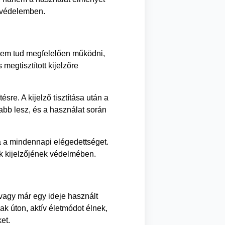
a védelemben.
sem tud megfelelően működni,
megtisztított kijelzőre
re. A kijelző tisztítása után a
abb lesz, és a használat során
a a mindennapi elégedettséget.
ék kijelzőjének védelmében.
 vagy már egy ideje használt
ak úton, aktív életmódot élnek,
et.