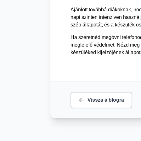
Ajánlott továbbá diákoknak, iro
napi szinten intenzíven használj
szép állapotát, és a készülék ö
Ha szeretnéd megóvni telefonod
megfelelő védelmet. Nézd meg a
készüléked kijelzőjének állapot
Vissza a blogra