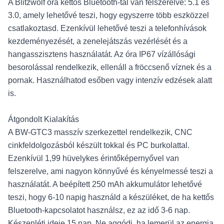
A Blitzwolf óra kettős Bluetooth-tal van felszerelve: 5.1 és
3.0, amely lehetővé teszi, hogy egyszerre több eszközzel
csatlakoztasd. Ezenkívül lehetővé teszi a telefonhívások
kezdeményezését, a zenelejátszás vezérlését és a
hangasszisztens használatát. Az óra IP67 vízállósági
besorolással rendelkezik, ellenáll a fröccsenő víznek és a
pornak. Használhatod esőben vagy intenzív edzések alatt
is.
Átgondolt Kialakítás
A BW-GTC3 masszív szerkezettel rendelkezik, CNC
cinkfeldolgozásból készült tokkal és PC burkolattal.
Ezenkívül 1,99 hüvelykes érintőképernyővel van
felszerelve, ami nagyon könnyűvé és kényelmessé teszi a
használatát. A beépített 250 mAh akkumulátor lehetővé
teszi, hogy 6-10 napig használd a készüléket, de ha kettős
Bluetooth-kapcsolatot használsz, ez az idő 3-6 nap.
Készenléti ideje 15 nap. Ne aggódj, ha lemerül az energia