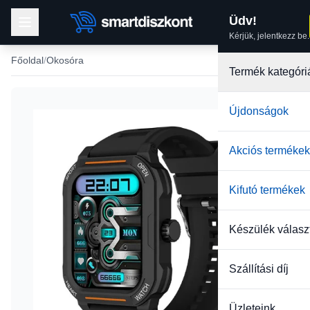
Üdv!
Kérjük, jelentkezz be.
Főoldal
Okosóra
Termék kategóri
Újdonságok
Akciós termékek
Kifutó termékek
Készülék válasz
Szállítási díj
Üzleteink