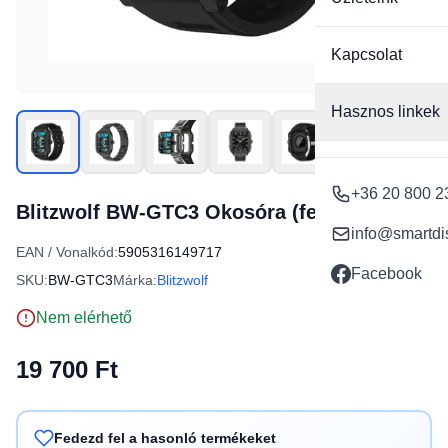
Kapcsolat
Hasznos linkek
+36 20 800 2
Blitzwolf BW-GTC3 Okosóra (fekete)
info@smartdi
EAN / Vonalkód:
5905316149717
Facebook
SKU:
BW-GTC3
Márka:
Blitzwolf
Nem elérhető
19 700 Ft
Fedezd fel a hasonló termékeket