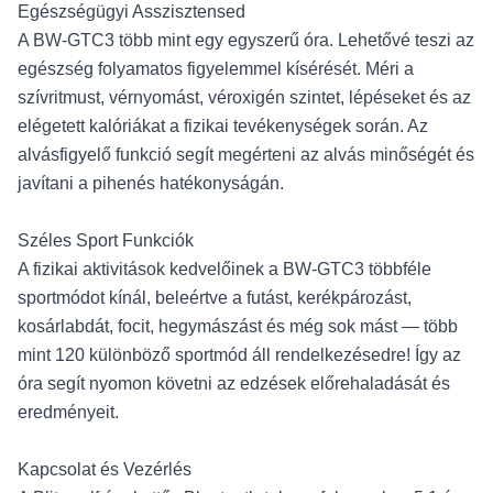
Egészségügyi Asszisztensed
A BW-GTC3 több mint egy egyszerű óra. Lehetővé teszi az
egészség folyamatos figyelemmel kísérését. Méri a
szívritmust, vérnyomást, véroxigén szintet, lépéseket és az
elégetett kalóriákat a fizikai tevékenységek során. Az
alvásfigyelő funkció segít megérteni az alvás minőségét és
javítani a pihenés hatékonyságán.
Széles Sport Funkciók
A fizikai aktivitások kedvelőinek a BW-GTC3 többféle
sportmódot kínál, beleértve a futást, kerékpározást,
kosárlabdát, focit, hegymászást és még sok mást — több
mint 120 különböző sportmód áll rendelkezésedre! Így az
óra segít nyomon követni az edzések előrehaladását és
eredményeit.
Kapcsolat és Vezérlés