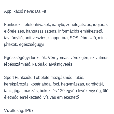
Applikáció neve: Da Fit
Funkciók: Telefonhívások, iránytű, zenelejátszás, időjárás
előrejelzés, hangasszisztens, információs emlékeztető,
távirányító, anti-vesztés, stopperóra, SOS, ébresztő, mini-
játékok, egészségügyi
Egészségügyi funkciók: Vérnyomás, véroxigén, szívritmus,
lépésszámláló, kalóriák, alvásfigyelés
Sport Funkciók: Többféle mozgásmód, futás,
kerékpározás, kosárlabda, foci, hegymászás, ugrókötél,
tánc, jóga, mászás, boksz, és 120 egyéb tevékenység; ülő
életmód emlékeztető, vízivás emlékeztető
Vízállóság: IP67