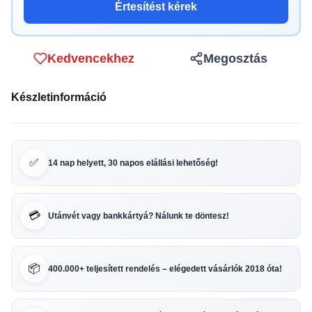
Értesítést kérek
Kedvencekhez
Megosztás
Készletinformáció
✅
14 nap helyett, 30 napos elállási lehetőség!
💳
Utánvét vagy bankkártyá? Nálunk te döntesz!
📦
400.000+ teljesített rendelés – elégedett vásárlók 2018 óta!