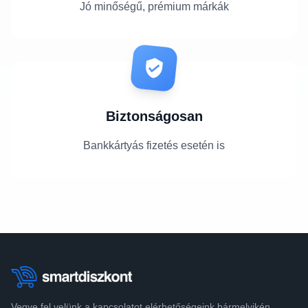
Jó minőségű, prémium márkák
Biztonságosan
Bankkártyás fizetés esetén is
Vegye fel velünk a kapcsolatot elérhetőségeink bármelyikén.