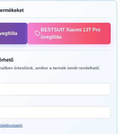
termékeket
BESTSUIT Xiaomi 13T Pro
vegfólia
üvegfólia
lérhető
ailben értesítünk, amikor a termék ismét rendelhető.
tájékoztatót
.