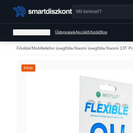
Összes termék
Újdonságok
Akciók
Kifutók
Blog
Főoldal
Mobiltelefon üvegfólia
Xiaomi üvegfólia
Xiaomi 13T Pr
Kifutó