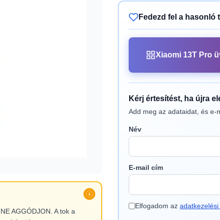
Fedezd fel a hasonló 
Xiaomi 13T Pro ü
Kérj értesítést, ha újra e
Add meg az adataidat, és e-m
Név
E-mail cím
Elfogadom az
adatkezelési 
l, NE AGGÓDJON. A tok a