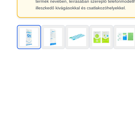
termék nevében, leírásában szereplő telefonmodell
illeszkedő kivágásokkal és csatlakozóhelyekkel.