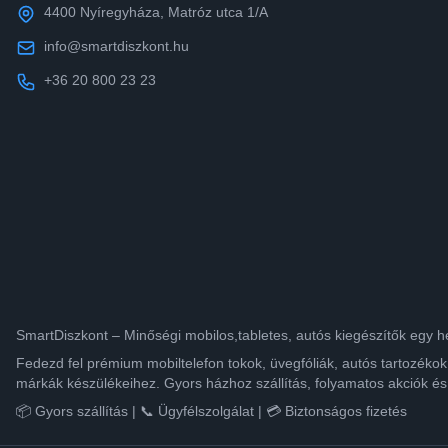
4400 Nyíregyháza, Matróz utca 1/A
info@smartdiszkont.hu
+36 20 800 23 23
SmartDiszkont – Minőségi mobilos,tabletes, autós kiegészítők egy h
Fedezd fel prémium mobiltelefon tokok, üvegfóliák, autós tartozék
márkák készülékeihez. Gyors házhoz szállítás, folyamatos akciók és
📦 Gyors szállítás | 📞 Ügyfélszolgálat | 💳 Biztonságos fizetés