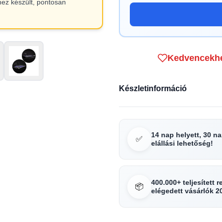
hez készült, pontosan
Kedvencekh
Készletinformáció
14 nap helyett, 30 n
✅
elállási lehetőség!
400.000+ teljesített 
📦
elégedett vásárlók 2