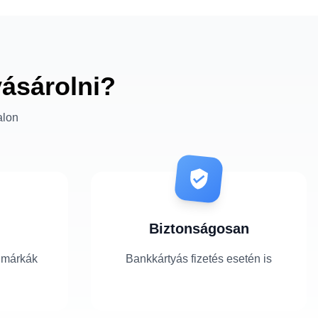
vásárolni?
alon
Biztonságosan
 márkák
Bankkártyás fizetés esetén is