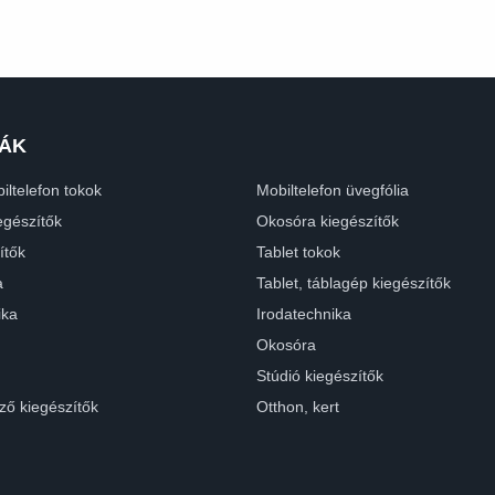
ÁK
iltelefon tokok
Mobiltelefon üvegfólia
egészítők
Okosóra kiegészítők
ítők
Tablet tokok
a
Tablet, táblagép kiegészítők
ika
Irodatechnika
Okosóra
Stúdió kiegészítők
ző kiegészítők
Otthon, kert