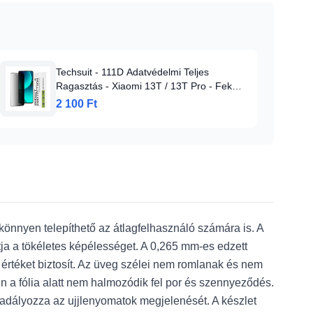
Techsuit - 111D Adatvédelmi Teljes
Ragasztás - Xiaomi 13T / 13T Pro - Fekete
üvegfólia
2 100 Ft
 könnyen telepíthető az átlagfelhasználó számára is. A
ja a tökéletes képélességet. A 0,265 mm-es edzett
 értéket biztosít. Az üveg szélei nem romlanak és nem
vén a fólia alatt nem halmozódik fel por és szennyeződés.
adályozza az ujjlenyomatok megjelenését. A készlet