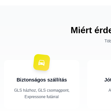
Miért érd
Töb
Biztonságos szállítás
Jó
GLS házhoz, GLS csomagpont,
A
Expressone futárral