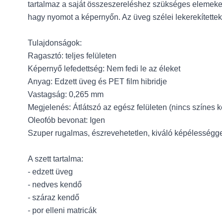
tartalmaz a saját összeszereléshez szükséges elemeket
hagy nyomot a képernyőn. Az üveg szélei lekerekítettek,
Tulajdonságok:
Ragasztó: teljes felületen
Képernyő lefedettség: Nem fedi le az éleket
Anyag: Edzett üveg és PET film hibridje
Vastagság: 0,265 mm
Megjelenés: Átlátszó az egész felületen (nincs színes k
Oleofób bevonat: Igen
Szuper rugalmas, észrevehetetlen, kiváló képélességg
A szett tartalma:
- edzett üveg
- nedves kendő
- száraz kendő
- por elleni matricák