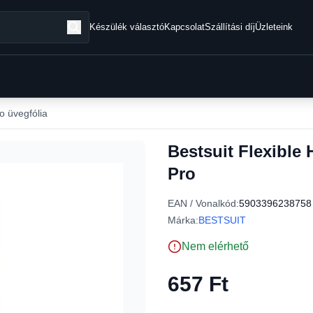
Készülék választó
Kapcsolat
Szállítási díj
Üzleteink
o üvegfólia
Bestsuit Flexible 
Pro
EAN / Vonalkód:
5903396238758
Márka:
BESTSUIT
Nem elérhető
657 Ft