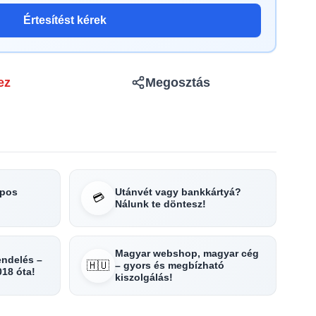
Értesítést kérek
ez
Megosztás
apos
Utánvét vagy bankkártyá?
💳
Nálunk te döntesz!
Magyar webshop, magyar cég
rendelés –
🇭🇺
– gyors és megbízható
018 óta!
kiszolgálás!