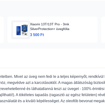
Xiaomi 13T/13T Pro - 3mk
SilverProtection+ üvegfólia
3 500 Ft
itelben. Mivel az üveg nem fedi le a teljes képernyőt, rendkívül
z, megvédve azt a karcolásoktól. A magas átlátszóság biztosít
revehetetlenné és láthatatlanná teszi az üveget - 100% érintési
lítható!). A tökéletes tapadás (ragasztó az egész felületen) ré
asználatát és a kiváló képélességet. Az oleofób bevonat megak