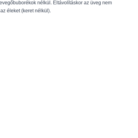
levegőbuborékok nélkül. Eltávolításkor az üveg nem
z éleket (keret nélkül).