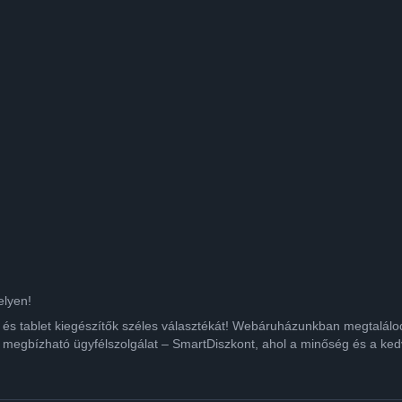
elyen!
ok és tablet kiegészítők széles választékát! Webáruházunkban megtalá
 megbízható ügyfélszolgálat – SmartDiszkont, ahol a minőség és a kedv