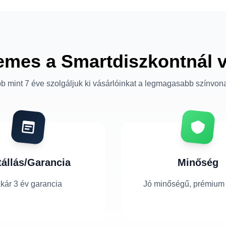
emes a Smartdiszkontnál 
b mint 7 éve szolgáljuk ki vásárlóinkat a legmagasabb színvon
tállás/Garancia
Minőség
kár 3 év garancia
Jó minőségű, prémium