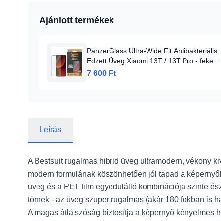
Ajánlott termékek
PanzerGlass Ultra-Wide Fit Antibakteriális
Edzett Üveg Xiaomi 13T / 13T Pro - fekete
kerettel üvegfólia
7 600 Ft
Leírás
A Bestsuit rugalmas hibrid üveg ultramodern, vékony kiv
modern formulának köszönhetően jól tapad a képernyőhö
üveg és a PET film egyedülálló kombinációja szinte ész
törnek - az üveg szuper rugalmas (akár 180 fokban is haj
A magas átlátszóság biztosítja a képernyő kényelmes h