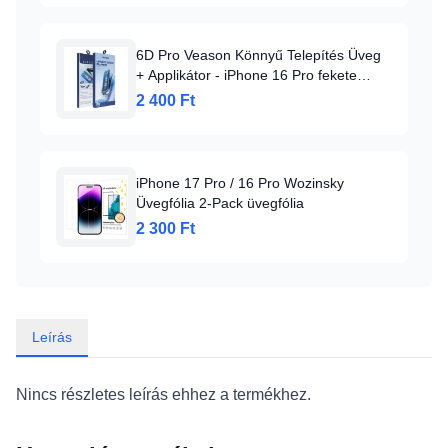
6D Pro Veason Könnyű Telepítés Üveg
+ Applikátor - iPhone 16 Pro fekete
üvegfólia
2 400 Ft
iPhone 17 Pro / 16 Pro Wozinsky
Üvegfólia 2-Pack üvegfólia
2 300 Ft
Leírás
Nincs részletes leírás ehhez a termékhez.