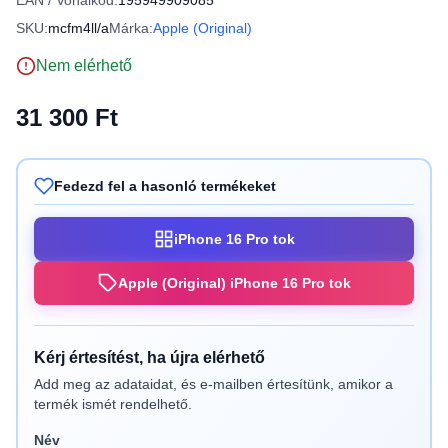
EAN / Vonalkód:
195949909085
SKU:
mcfm4ll/a
Márka:
Apple (Original)
Nem elérhető
31 300 Ft
Fedezd fel a hasonló termékeket
iPhone 16 Pro tok
Apple (Original) iPhone 16 Pro tok
Kérj értesítést, ha újra elérhető
Add meg az adataidat, és e-mailben értesítünk, amikor a
termék ismét rendelhető.
Név