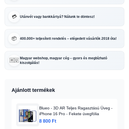
💳
Utánvét vagy bankkártyá? Nálunk te döntesz!
📦
400.000+ teljesített rendelés – elégedett vásárlók 2018 óta!
Magyar webshop, magyar cég – gyors és megbízható
🇭🇺
kiszolgálás!
Ajánlott termékek
Blueo - 3D AR Teljes Ragasztású Üveg -
iPhone 16 Pro - Fekete üvegfólia
8 800 Ft