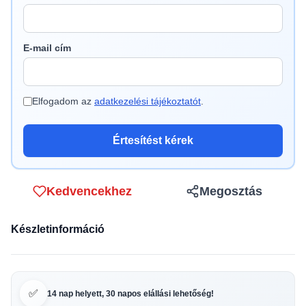
E-mail cím
Elfogadom az
adatkezelési tájékoztatót
.
Értesítést kérek
Kedvencekhez
Megosztás
Készletinformáció
✅
14 nap helyett, 30 napos elállási lehetőség!