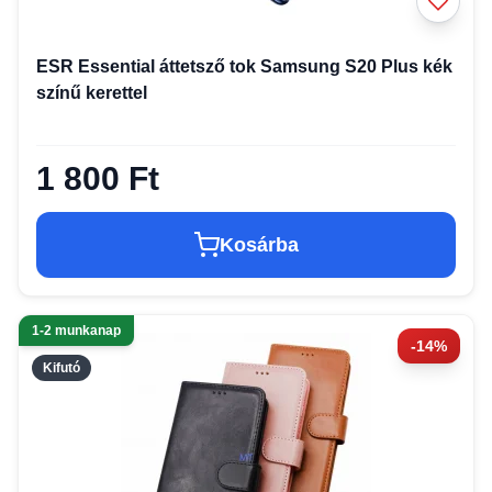
ESR Essential áttetsző tok Samsung S20 Plus kék
színű kerettel
1 800 Ft
Kosárba
1-2 munkanap
-14%
Kifutó