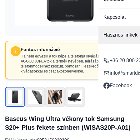
Kapcsolat
Hasznos linkek
Fontos információ
Ha nem egyezik a tok képe a telefonja kivágásaival, NE
+36 20 800 2
AGGÓDJON. A tok a termék nevében, leírásában szereplő
telefonmodellhez készült, pontosan illeszkedő
kivágásokkal és csatlakozóhelyekkel.
info@smartdi
Facebook
Baseus Wing Ultra vékony tok Samsung
S20+ Plus fekete színben (WISAS20P-A01)