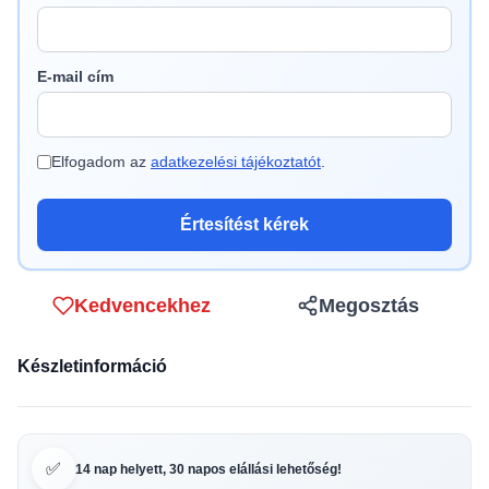
E-mail cím
Elfogadom az
adatkezelési tájékoztatót
.
Értesítést kérek
Kedvencekhez
Megosztás
Készletinformáció
✅
14 nap helyett, 30 napos elállási lehetőség!