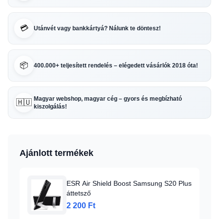
💳
Utánvét vagy bankkártyá? Nálunk te döntesz!
📦
400.000+ teljesített rendelés – elégedett vásárlók 2018 óta!
Magyar webshop, magyar cég – gyors és megbízható
🇭🇺
kiszolgálás!
Ajánlott termékek
ESR Air Shield Boost Samsung S20 Plus
áttetsző
2 200 Ft