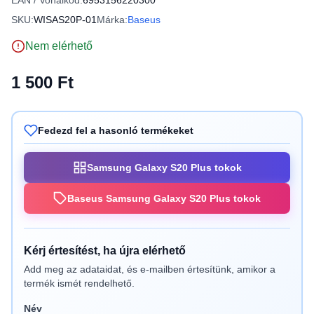
EAN / Vonalkód:
6953156220300
SKU:
WISAS20P-01
Márka:
Baseus
Nem elérhető
1 500 Ft
Fedezd fel a hasonló termékeket
Samsung Galaxy S20 Plus tokok
Baseus Samsung Galaxy S20 Plus tokok
Kérj értesítést, ha újra elérhető
Add meg az adataidat, és e-mailben értesítünk, amikor a
termék ismét rendelhető.
Név