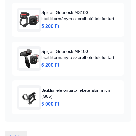
Spigen Gearlock MS100
biciklikormányra szerelhető telefontartó
fekete
5 200 Ft
Spigen Gearlock MF100
biciklikormányra szerelhető telefontartó
fekete (000MP25056)
6 200 Ft
Biciklis telefontartó fekete alumínium
(G85)
5 000 Ft