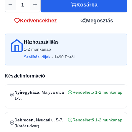
Kosárba
Mennyiség
Kedvencekhez
Megosztás
Házhozszállítás
1-2 munkanap
Szállítási díjak
- 1490 Ft-tól
Készletinformáció
Nyíregyháza
, Mályva utca
Rendelhető 1-2 munkanap
1-3.
Debrecen
, Nyugati u. 5-7.
Rendelhető 1-2 munkanap
(Karát udvar)