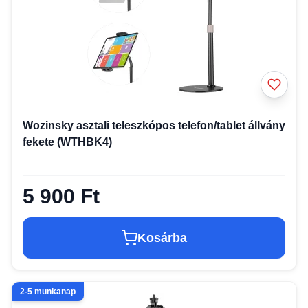
Wozinsky asztali teleszkópos telefon/tablet állvány
fekete (WTHBK4)
5 900 Ft
Kosárba
2-5 munkanap