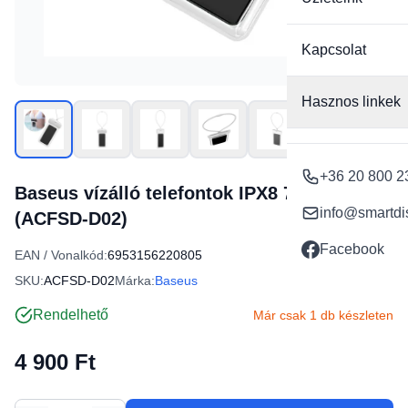
Kapcsolat
Hasznos linkek
+36 20 800 2
Baseus vízálló telefontok IPX8 7,2' fehér
info@smartdi
(ACFSD-D02)
Facebook
EAN / Vonalkód:
6953156220805
SKU:
ACFSD-D02
Márka:
Baseus
Rendelhető
Már csak 1 db készleten
4 900 Ft