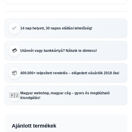
✅
14 nap helyett, 30 napos elállási lehetőség!
💳
Utánvét vagy bankkártyá? Nálunk te döntesz!
📦
400.000+ teljesített rendelés – elégedett vásárlók 2018 óta!
Magyar webshop, magyar cég – gyors és megbízható
🇭🇺
kiszolgálás!
Ajánlott termékek