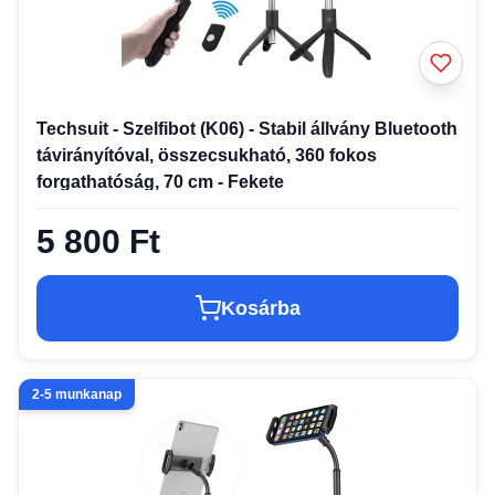
Techsuit - Szelfibot (K06) - Stabil állvány Bluetooth
távirányítóval, összecsukható, 360 fokos
forgathatóság, 70 cm - Fekete
5 800 Ft
Kosárba
2-5 munkanap