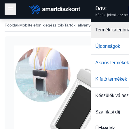
Üdv!
Kérjük, jelentkezz be.
Főoldal
Mobiltelefon kiegészítők
Tartók, állványok
Termék kategóri
Újdonságok
Akciós termékek
Kifutó termékek
Készülék válasz
Szállítási díj
Üzleteink