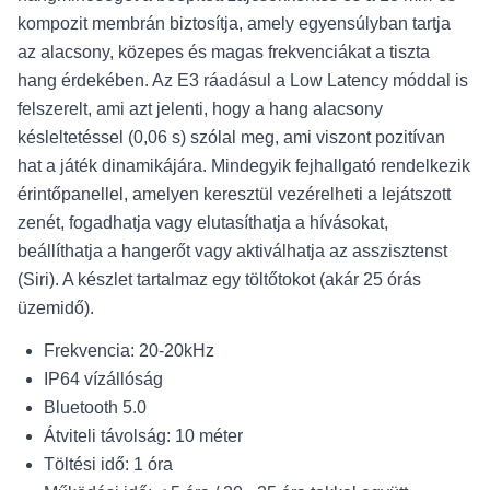
kompozit membrán biztosítja, amely egyensúlyban tartja
az alacsony, közepes és magas frekvenciákat a tiszta
hang érdekében. Az E3 ráadásul a Low Latency móddal is
felszerelt, ami azt jelenti, hogy a hang alacsony
késleltetéssel (0,06 s) szólal meg, ami viszont pozitívan
hat a játék dinamikájára. Mindegyik fejhallgató rendelkezik
érintőpanellel, amelyen keresztül vezérelheti a lejátszott
zenét, fogadhatja vagy elutasíthatja a hívásokat,
beállíthatja a hangerőt vagy aktiválhatja az asszisztenst
(Siri). A készlet tartalmaz egy töltőtokot (akár 25 órás
üzemidő).
Frekvencia: 20-20kHz
IP64 vízállóság
Bluetooth 5.0
Átviteli távolság: 10 méter
Töltési idő: 1 óra