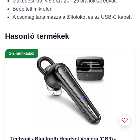
Működési idő: < 5 óra / 20 - 25 óra tokkal együtt
Beépített mikrofon
A csomag tartalmazza a töltőtokot és az USB-C kábelt
Hasonló termékek
1-2 munkanap
Techsuit - Bluetooth Headset Voicera (CB3) -