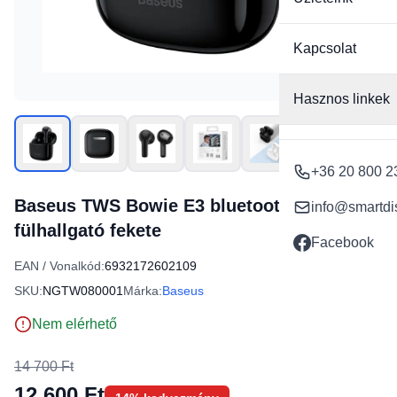
Kapcsolat
Hasznos linkek
+36 20 800 2
Baseus TWS Bowie E3 bluetooth
info@smartdi
fülhallgató fekete
Facebook
EAN / Vonalkód:
6932172602109
SKU:
NGTW080001
Márka:
Baseus
Nem elérhető
14 700 Ft
12 600 Ft