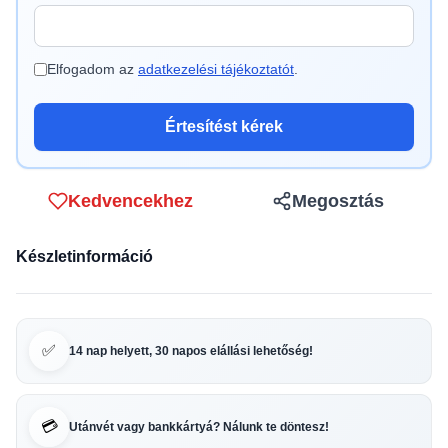
Elfogadom az
adatkezelési tájékoztatót
.
Értesítést kérek
Kedvencekhez
Megosztás
Készletinformáció
✅
14 nap helyett, 30 napos elállási lehetőség!
💳
Utánvét vagy bankkártyá? Nálunk te döntesz!