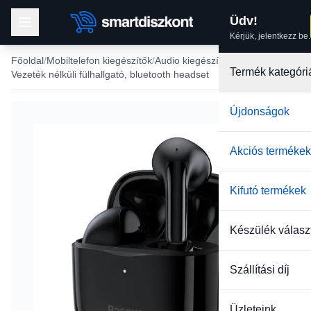
Üdv!
Kérjük, jelentkezz be.
Főoldal
Mobiltelefon kiegészítők
Audio kiegészítők
Termék kategóri
Vezeték nélküli fülhallgató, bluetooth headset
Újdonságok
-14%
Akciós termékek
Kifutó termékek
Készülék válasz
Szállítási díj
Üzleteink