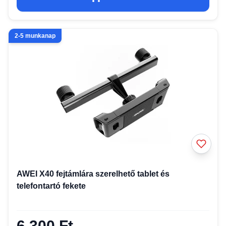
2-5 munkanap
AWEI X40 fejtámlára szerelhető tablet és
telefontartó fekete
6 300 Ft