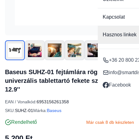
Kapcsolat
Hasznos linkek
+36 20 800 2
Baseus SUHZ-01 fejtámlára rögzíthető
info@smartdi
univerzális tablettartó fekete színben 4.7 -
Facebook
12.9''
EAN / Vonalkód:
6953156261358
SKU:
SUHZ-01
Márka:
Baseus
Rendelhető
Már csak 8 db készleten
5 200 Ft