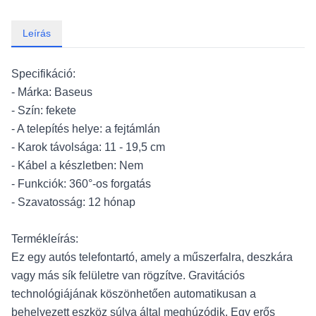
Leírás
Specifikáció:
- Márka: Baseus
- Szín: fekete
- A telepítés helye: a fejtámlán
- Karok távolsága: 11 - 19,5 cm
- Kábel a készletben: Nem
- Funkciók: 360°-os forgatás
- Szavatosság: 12 hónap
Termékleírás:
Ez egy autós telefontartó, amely a műszerfalra, deszkára
vagy más sík felületre van rögzítve. Gravitációs
technológiájának köszönhetően automatikusan a
behelyezett eszköz súlya által meghúzódik. Egy erős