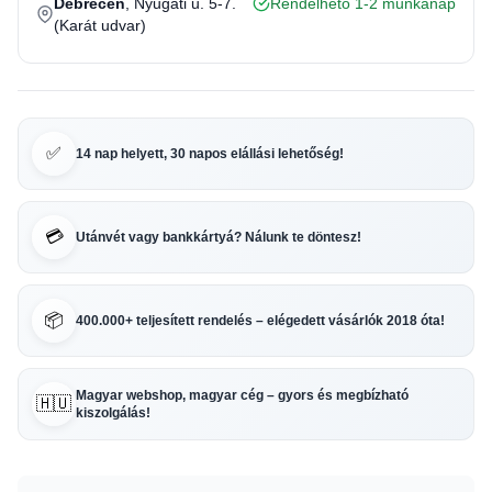
Debrecen
, Nyugati u. 5-7.
Rendelhető 1-2 munkanap
(Karát udvar)
✅
14 nap helyett, 30 napos elállási lehetőség!
💳
Utánvét vagy bankkártyá? Nálunk te döntesz!
📦
400.000+ teljesített rendelés – elégedett vásárlók 2018 óta!
Magyar webshop, magyar cég – gyors és megbízható
🇭🇺
kiszolgálás!