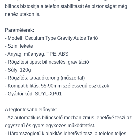
bilincs biztosítja a telefon stabilitását és biztonságát még
nehéz utakon is.
Paraméterek:
- Modell: Osculum Type Gravity Autós Tartó
- Szín: fekete
- Anyag: műanyag, TPE, ABS
- Rögzítési típus: bilincselés, gravitáció
- Súly: 120g
- Rögzítés: tapadókorong (műszerfal)
- Kompatibilitás: 55-90mm szélességű eszközök
- Gyártói kód: SUYL-XP01
A legfontosabb előnyök:
- Az automatikus bilincselő mechanizmus lehetővé teszi az
egyszerű és gyors egykezes működtetést.
- Háromszögletű kialakítás lehetővé teszi a telefon teljes