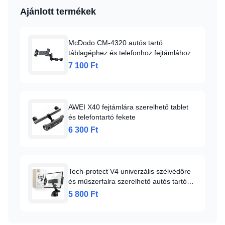
Ajánlott termékek
McDodo CM-4320 autós tartó
táblagéphez és telefonhoz fejtámlához
7 100 Ft
AWEI X40 fejtámlára szerelhető tablet
és telefontartó fekete
6 300 Ft
Tech-protect V4 univerzális szélvédőre
és műszerfalra szerelhető autós tartó
táblagéphez fekete
5 800 Ft