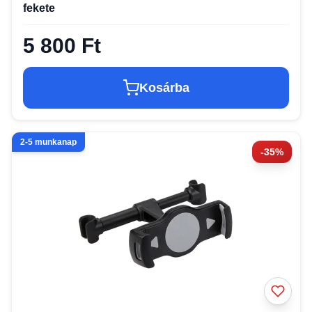
fekete
5 800 Ft
Kosárba
2-5 munkanap
-35%