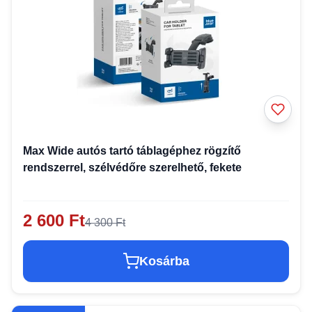
Max Wide autós tartó táblagéphez rögzítő
rendszerrel, szélvédőre szerelhető, fekete
2 600 Ft
4 300 Ft
Kosárba