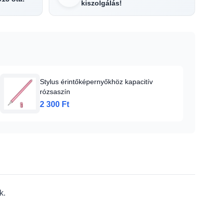
kiszolgálás!
Stylus érintőképernyőkhöz kapacitív
rózsaszín
2 300 Ft
k.