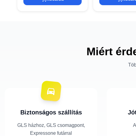
Miért érd
Töb
Biztonságos szállítás
Jó
GLS házhoz, GLS csomagpont,
A
Expressone futárral