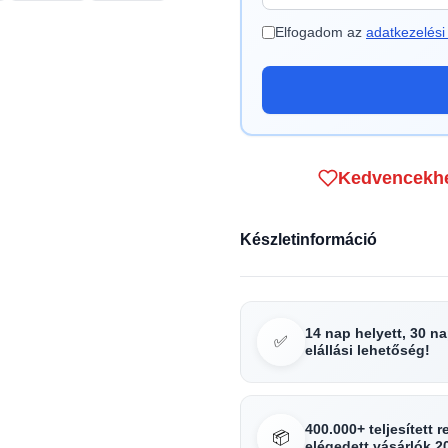
Elfogadom az
adatkezelési 
Kedvencekh
Készletinformáció
14 nap helyett, 30 n
✅
elállási lehetőség!
400.000+ teljesített 
📦
elégedett vásárlók 2