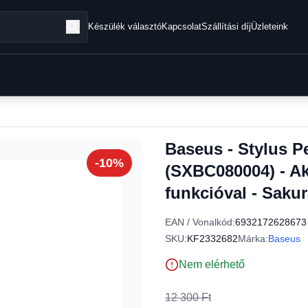
Készülék választó
Kapcsolat
Szállítási díj
Üzleteink
Baseus - Stylus P
-10%
(SXBC080004) - Akt
funkcióval - Sakur
EAN / Vonalkód:
6932172628673
SKU:
KF2332682
Márka:
Baseus
Nem elérhető
12 300 Ft