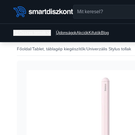
Összes termék
Újdonságok
Akciók
Kifutók
Blog
Főoldal
Tablet, táblagép kiegészítők
Univerzális Stylus tollak