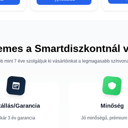
emes a Smartdiszkontnál 
b mint 7 éve szolgáljuk ki vásárlóinkat a legmagasabb színvon
tállás/Garancia
Minőség
kár 3 év garancia
Jó minőségű, prémium