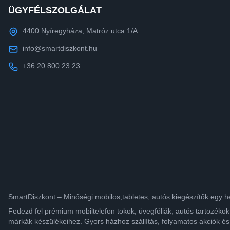
ÜGYFÉLSZOLGÁLAT
4400 Nyíregyháza, Matróz utca 1/A
info@smartdiszkont.hu
+36 20 800 23 23
SmartDiszkont – Minőségi mobilos,tabletes, autós kiegészítők egy h
Fedezd fel prémium mobiltelefon tokok, üvegfóliák, autós tartozék
márkák készülékeihez. Gyors házhoz szállítás, folyamatos akciók és