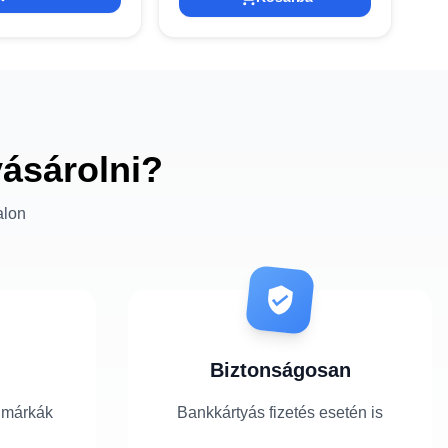
vásárolni?
alon
Biztonságosan
 márkák
Bankkártyás fizetés esetén is