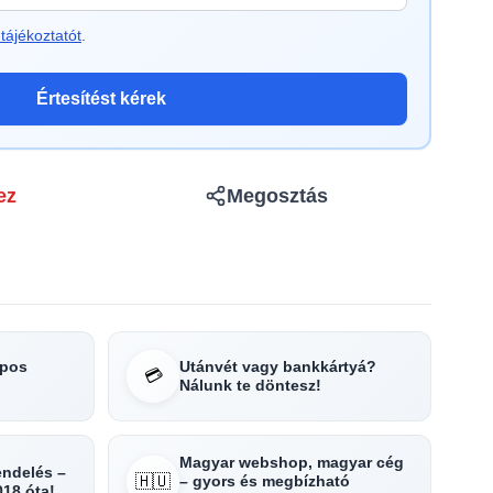
tájékoztatót
.
Értesítést kérek
ez
Megosztás
apos
Utánvét vagy bankkártyá?
💳
Nálunk te döntesz!
Magyar webshop, magyar cég
rendelés –
🇭🇺
– gyors és megbízható
018 óta!