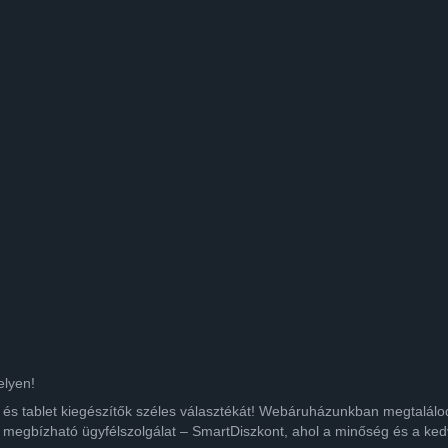
elyen!
ok és tablet kiegészítők széles választékát! Webáruházunkban megtalá
 megbízható ügyfélszolgálat – SmartDiszkont, ahol a minőség és a kedv