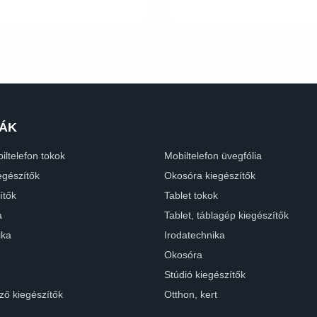
ÁK
iltelefon tokok
Mobiltelefon üvegfólia
egészítők
Okosóra kiegészítők
ítők
Tablet tokok
a
Tablet, táblagép kiegészítők
ika
Irodatechnika
Okosóra
Stúdió kiegészítők
ző kiegészítők
Otthon, kert