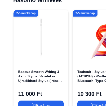
Hasonló termékek
2-5 munkanap
2-5 munkanap
Baseus Smooth Writing 3
Techsuit - Stylus 
Aktív Stylus, Vezetékes
(AC10SH) - iPadh
Újratölthető Stylus (Írószög
Bluetooth, Type-
Érzékelős Verzió) - Fehér
tenyérérzékelés, 
Apple hegy - Álo
11 000 Ft
10 300 Ft
rózsaszín
Kosárba
Kosár