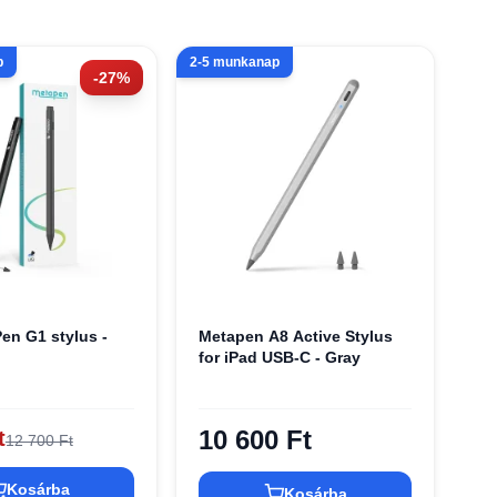
p
2-5 munkanap
-27%
en G1 stylus -
Metapen A8 Active Stylus
for iPad USB-C - Gray
10 600 Ft
t
12 700 Ft
Kosárba
Kosárba