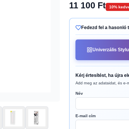
11 100 Ft
10% kedv
Fedezd fel a hasonló 
Univerzális Stylu
Kérj értesítést, ha újra e
Add meg az adataidat, és e-m
Név
E-mail cím