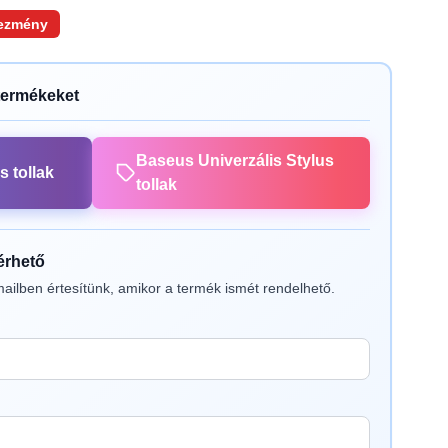
ezmény
termékeket
Baseus Univerzális Stylus
s tollak
tollak
lérhető
ailben értesítünk, amikor a termék ismét rendelhető.