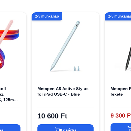
2-5 munkanap
2-5 munkana
toll
Metapen A8 Active Stylus
Metapen P
ez,
for iPad USB-C - Blue
fekete
C, 125mAh,
cserélhető
mszép
10 600 Ft
9 300 F
ba
Kosárba