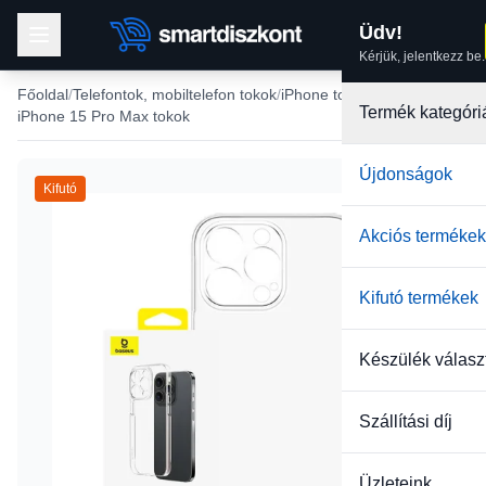
Üdv!
Kérjük, jelentkezz be.
Főoldal
Telefontok, mobiltelefon tokok
iPhone tokok
Termék kategóri
iPhone 15 Pro Max tokok
Újdonságok
Kifutó
Akciós termékek
Kifutó termékek
Készülék válasz
Szállítási díj
Üzleteink