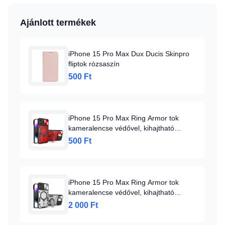
Ajánlott termékek
iPhone 15 Pro Max Dux Ducis Skinpro
fliptok rózsaszín
500 Ft
iPhone 15 Pro Max Ring Armor tok
kameralencse védővel, kihajtható
támasszal, piros Alphajack
500 Ft
iPhone 15 Pro Max Ring Armor tok
kameralencse védővel, kihajtható
támasszal, ezüst Alphajack
2 000 Ft