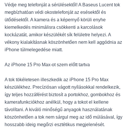
Védje meg telefonját a sérülésektől! A Baseus Lucent tok
megbízhatóan védi okostelefonját az esésektől és
ütődésektől. A kamera és a képernyő körüli enyhe
kiemelkedés minimálisra csökkenti a karcolások
kockázatát, amikor készülékét sík felületre helyezi. A
vékony kialakításnak köszönhetően nem kell aggódnia az
iPhone túlmelegedése miatt.
Az iPhone 15 Pro Max-ot szem előtt tartva
A tok tökéletesen illeszkedik az iPhone 15 Pro Max
készülékhez. Precíziósan vágott nyílásokkal rendelkezik,
így teljes hozzáférést biztosít a portokhoz, gombokhoz és
kamerafunkciókhoz anélkül, hogy a tokot el kellene
távolítani. A kiváló minőségű anyagok használatának
köszönhetően a tok nem sárgul meg az idő múlásával, így
hosszabb ideig megőrzi esztétikus megjelenését.