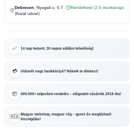
Debrecen
, Nyugati u. 5-7.
Rendelhető (2-5 munkanap)
(Karát udvar)
✅
14 nap helyett, 30 napos elállási lehetőség!
💳
Utánvét vagy bankkártyá? Nálunk te döntesz!
📦
400.000+ teljesített rendelés – elégedett vásárlók 2018 óta!
Magyar webshop, magyar cég – gyors és megbízható
🇭🇺
kiszolgálás!