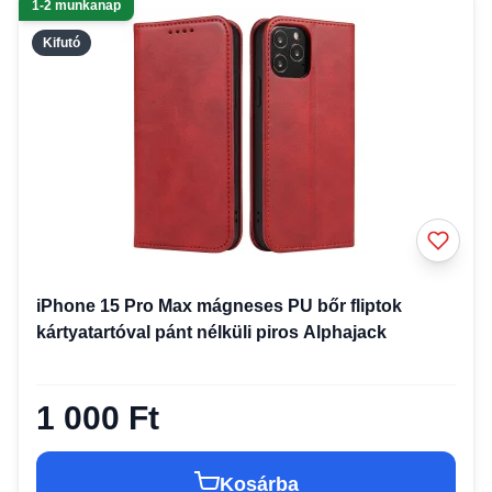
1-2 munkanap
Kifutó
iPhone 15 Pro Max mágneses PU bőr fliptok
kártyatartóval pánt nélküli piros Alphajack
1 000 Ft
Kosárba