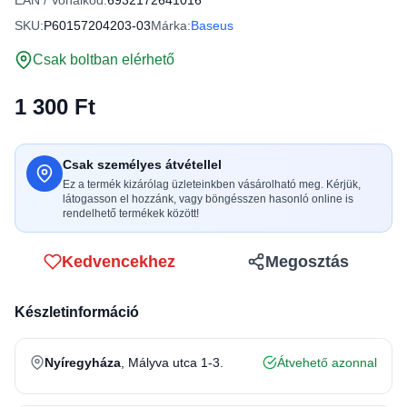
EAN / Vonalkód:
6932172641016
SKU:
P60157204203-03
Márka:
Baseus
Csak boltban elérhető
1 300 Ft
Csak személyes átvétellel
Ez a termék kizárólag üzleteinkben vásárolható meg. Kérjük,
látogasson el hozzánk, vagy böngésszen hasonló online is
rendelhető termékek között!
Kedvencekhez
Megosztás
Készletinformáció
Nyíregyháza
, Mályva utca 1-3.
Átvehető azonnal