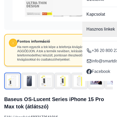
Kapcsolat
Hasznos linkek
Fontos információ
Ha nem egyezik a tok képe a telefonja kivágásaival, NE
+36 20 800 2
AGGÓDJON. A tok a termék nevében, leírásában szereplő
telefonmodellhez készült, pontosan illeszkedő
kivágásokkal és csatlakozóhelyekkel.
info@smartdi
Facebook
Baseus OS-Lucent Series iPhone 15 Pro
Max tok (átlátszó)