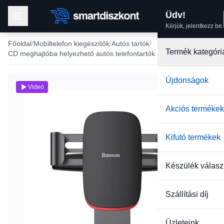
Üdv!
Kérjük, jelentkezz be.
Főoldal
Mobiltelefon kiegészítők
Autós tartók
Termék kategóri
CD meghajtóba helyezhető autós telefontartók
Újdonságok
Videó
Akciós termékek
Kifutó termékek
Készülék válasz
Szállítási díj
Üzleteink