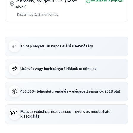
Debrecen
, Nyugati u. 5-7. (Karát
Átvehető azonnal
udvar)
Kiszállítás: 1-2 munkanap
✅
14 nap helyett, 30 napos elállási lehetőség!
💳
Utánvét vagy bankkártyá? Nálunk te döntesz!
📦
400.000+ teljesített rendelés – elégedett vásárlók 2018 óta!
Magyar webshop, magyar cég – gyors és megbízható
🇭🇺
kiszolgálás!