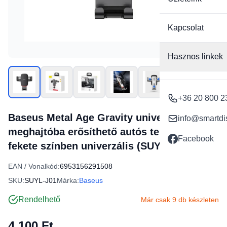
Kapcsolat
Hasznos linkek
+36 20 800 2
Baseus Metal Age Gravity univerzális CD
info@smartdi
meghajtóba erősíthető autós telefontartó
Facebook
fekete színben univerzális (SUYL-J01)
EAN / Vonalkód:
6953156291508
SKU:
SUYL-J01
Márka:
Baseus
Rendelhető
Már csak 9 db készleten
4 100 Ft