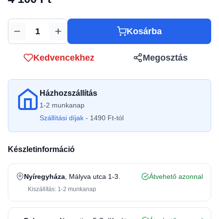
Kosárba
Mennyiség
Kedvencekhez
Megosztás
Házhozszállítás
1-2 munkanap
Szállítási díjak
- 1490 Ft-tól
Készletinformáció
Nyíregyháza
, Mályva utca 1-3.
Átvehető azonnal
Kiszállítás: 1-2 munkanap