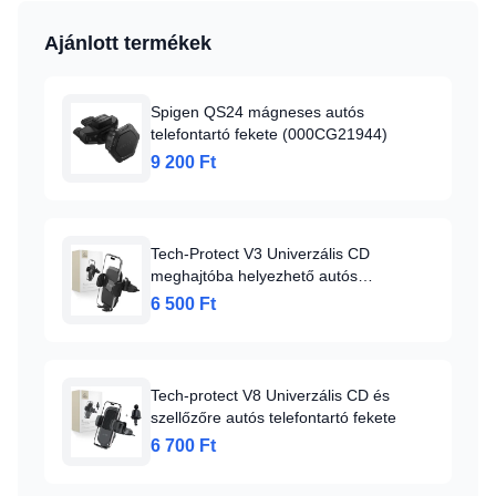
Ajánlott termékek
Spigen QS24 mágneses autós
telefontartó fekete (000CG21944)
9 200 Ft
Tech-Protect V3 Univerzális CD
meghajtóba helyezhető autós
telefontartó fekete
6 500 Ft
Tech-protect V8 Univerzális CD és
szellőzőre autós telefontartó fekete
6 700 Ft