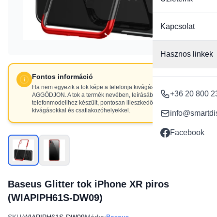
Kapcsolat
Hasznos linkek
Fontos információ
Ha nem egyezik a tok képe a telefonja kivágásaival, NE
+36 20 800 2
AGGÓDJON. A tok a termék nevében, leírásában szereplő
telefonmodellhez készült, pontosan illeszkedő
kivágásokkal és csatlakozóhelyekkel.
info@smartdi
Facebook
Baseus Glitter tok iPhone XR piros
(WIAPIPH61S-DW09)