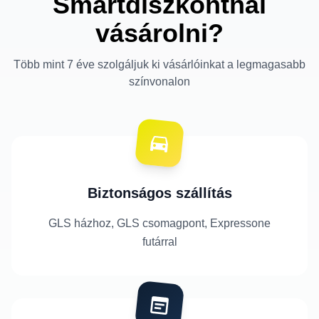
Smartdiszkontnál
vásárolni?
Több mint 7 éve szolgáljuk ki vásárlóinkat a legmagasabb
színvonalon
Biztonságos szállítás
GLS házhoz, GLS csomagpont, Expressone
futárral