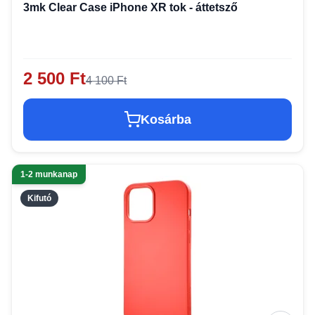
3mk Clear Case iPhone XR tok - áttetsző
2 500 Ft
4 100 Ft
Kosárba
1-2 munkanap
Kifutó