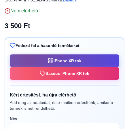
SKU:
WIAPIPH61S-DW09
Márka:
Baseus
Nem elérhető
3 500 Ft
Fedezd fel a hasonló termékeket
iPhone XR tok
Baseus iPhone XR tok
Kérj értesítést, ha újra elérhető
Add meg az adataidat, és e-mailben értesítünk, amikor a
termék ismét rendelhető.
Név