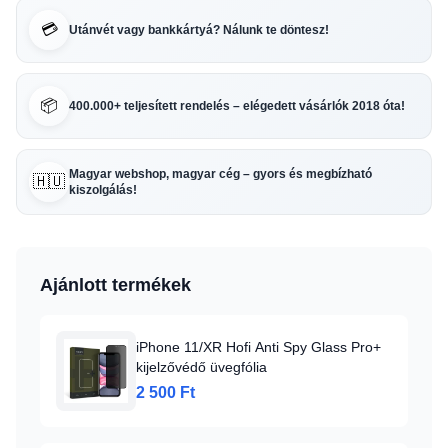
💳
Utánvét vagy bankkártyá? Nálunk te döntesz!
📦
400.000+ teljesített rendelés – elégedett vásárlók 2018 óta!
Magyar webshop, magyar cég – gyors és megbízható
🇭🇺
kiszolgálás!
Ajánlott termékek
iPhone 11/XR Hofi Anti Spy Glass Pro+
kijelzővédő üvegfólia
2 500 Ft