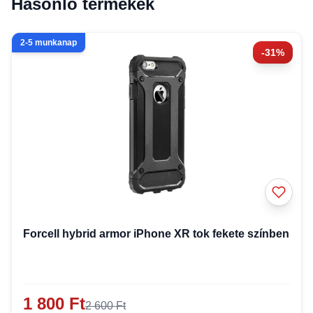
Hasonló termékek
2-5 munkanap
-31%
Forcell hybrid armor iPhone XR tok fekete színben
1 800 Ft
2 600 Ft