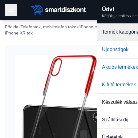
Üdv!
Kérjük, jelentkezz be.
Főoldal
Telefontok, mobiltelefon tokok
iPhone tokok
Termék kategóri
iPhone XR tok
Újdonságok
Akciós termékek
Kifutó termékek
Készülék válasz
Szállítási díj
Üzleteink