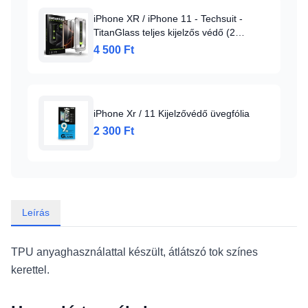
iPhone XR / iPhone 11 - Techsuit -
TitanGlass teljes kijelzős védő (2
darabos) - Fekete. üvegfólia
4 500 Ft
iPhone Xr / 11 Kijelzővédő üvegfólia
2 300 Ft
Leírás
TPU anyaghasználattal készült, átlátszó tok színes
kerettel.