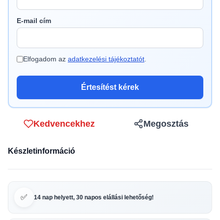
E-mail cím
Elfogadom az
adatkezelési tájékoztatót
.
Értesítést kérek
Kedvencekhez
Megosztás
Készletinformáció
✅
14 nap helyett, 30 napos elállási lehetőség!