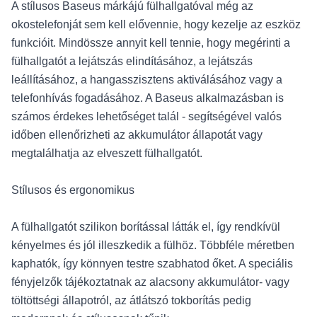
A stílusos Baseus márkájú fülhallgatóval még az
okostelefonját sem kell elővennie, hogy kezelje az eszköz
funkcióit. Mindössze annyit kell tennie, hogy megérinti a
fülhallgatót a lejátszás elindításához, a lejátszás
leállításához, a hangasszisztens aktiválásához vagy a
telefonhívás fogadásához. A Baseus alkalmazásban is
számos érdekes lehetőséget talál - segítségével valós
időben ellenőrizheti az akkumulátor állapotát vagy
megtalálhatja az elveszett fülhallgatót.
Stílusos és ergonomikus
A fülhallgatót szilikon borítással látták el, így rendkívül
kényelmes és jól illeszkedik a fülhöz. Többféle méretben
kaphatók, így könnyen testre szabhatod őket. A speciális
fényjelzők tájékoztatnak az alacsony akkumulátor- vagy
töltöttségi állapotról, az átlátszó tokborítás pedig