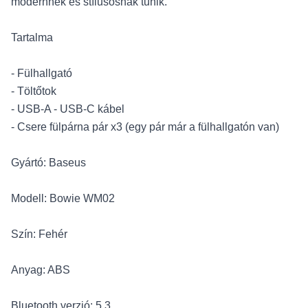
modernnek és stílusosnak tűnik.
Tartalma
- Fülhallgató
- Töltőtok
- USB-A - USB-C kábel
- Csere fülpárna pár x3 (egy pár már a fülhallgatón van)
Gyártó: Baseus
Modell: Bowie WM02
Szín: Fehér
Anyag: ABS
Bluetooth verzió: 5.3