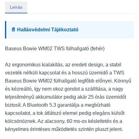
Leírás
📄 Hallásvédelmi Tájékoztató
Baseus Bowie WM02 TWS fülhallgató (fehér)
Az ergonomikus kialakítás, az eredeti design, a stabil
vezeték nélküli kapcsolat és a hosszú üzemidő a TWS
Baseus Bowie WM02 fülhallgató legfőbb előnyei. Könnyű
és kézreálló, így nem okoz gondot a szállítása, a nagy
teljesítményű akkumulátor pedig akár 25 órás üzemidőt
biztosít. A Bluetooth 5.3 garantálja a megbízható
kapcsolatot, a tok átlátszó elemei pedig elegáns külsőt
kölcsönöznek. Az alacsony, 60 ms-os késleltetés és a
kényelmes érintéses működtetés szintén pluszt jelent.