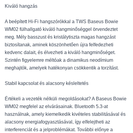
Kiváló hangzás
A beépített Hi-Fi hangszórókkal a TWS Baseus Bowie
WM02 fülhallgató kiváló hangminőséggel örvendeztet
meg. Mély basszust és kristálytiszta magas hangzást
biztosítanak, aminek köszönhetően újra felfedezheti
kedvenc dalait, és élvezheti a kiváló hangminőséget.
Szintén figyelemre méltóak a dinamikus neodímium
meghajtók, amelyek hatékonyan csökkentik a torzítást.
Stabil kapcsolat és alacsony késleltetés
Értékeli a vezeték nélküli megoldásokat? A Baseus Bowie
WM02 megfelel az elvárásainak. Bluetooth 5.3-at
használnak, amely kiemelkedik kivételes stabilitásával és
alacsony energiafogyasztásával, így elfelejtheti az
interferenciát és a jelproblémákat. További előnye a