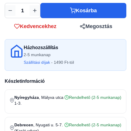
Kosárba
Mennyiség
Kedvencekhez
Megosztás
Házhozszállítás
2-5 munkanap
Szállítási díjak
- 1490 Ft-tól
Készletinformáció
Nyíregyháza
, Mályva utca
Rendelhető (2-5 munkanap)
1-3.
Debrecen
, Nyugati u. 5-7.
Rendelhető (2-5 munkanap)
(Karát udvar)