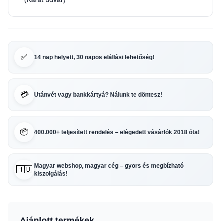
✅
14 nap helyett, 30 napos elállási lehetőség!
💳
Utánvét vagy bankkártyá? Nálunk te döntesz!
📦
400.000+ teljesített rendelés – elégedett vásárlók 2018 óta!
Magyar webshop, magyar cég – gyors és megbízható
🇭🇺
kiszolgálás!
Ajánlott termékek