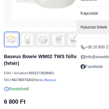
Kapcsolat
Hasznos linkek
+36 20 800 2
Baseus Bowie WM02 TWS fülhallgató
info@smartdi
(fehér)
Facebook
EAN / Vonalkód:
6932172628451
SKU:
NGTW370202
Márka:
Baseus
Rendelhető
6 800 Ft