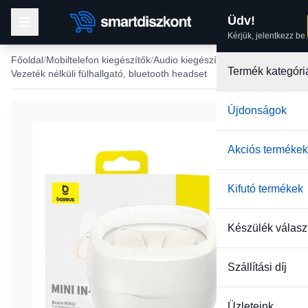
Üdv!
Kérjük, jelentkezz be.
Főoldal
Mobiltelefon kiegészítők
Audio kiegészítők
Termék kategóri
Vezeték nélküli fülhallgató, bluetooth headset
Újdonságok
Akciós termékek
Kifutó termékek
Készülék válasz
Szállítási díj
Üzleteink