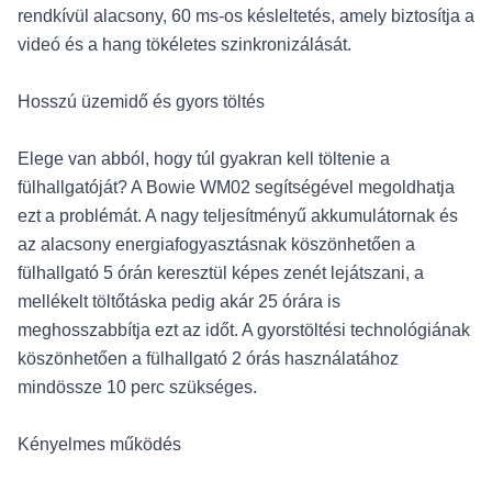
rendkívül alacsony, 60 ms-os késleltetés, amely biztosítja a
videó és a hang tökéletes szinkronizálását.
Hosszú üzemidő és gyors töltés
Elege van abból, hogy túl gyakran kell töltenie a
fülhallgatóját? A Bowie WM02 segítségével megoldhatja
ezt a problémát. A nagy teljesítményű akkumulátornak és
az alacsony energiafogyasztásnak köszönhetően a
fülhallgató 5 órán keresztül képes zenét lejátszani, a
mellékelt töltőtáska pedig akár 25 órára is
meghosszabbítja ezt az időt. A gyorstöltési technológiának
köszönhetően a fülhallgató 2 órás használatához
mindössze 10 perc szükséges.
Kényelmes működés