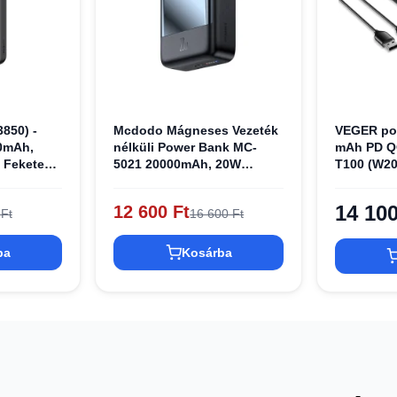
850) -
Mcdodo Mágneses Vezeték
VEGER po
0mAh,
nélküli Power Bank MC-
mAh PD Q
- Fekete
5021 20000mAh, 20W
T100 (W20
(fekete)
14 100
12 600 Ft
 Ft
16 600 Ft
ba
Kosárba