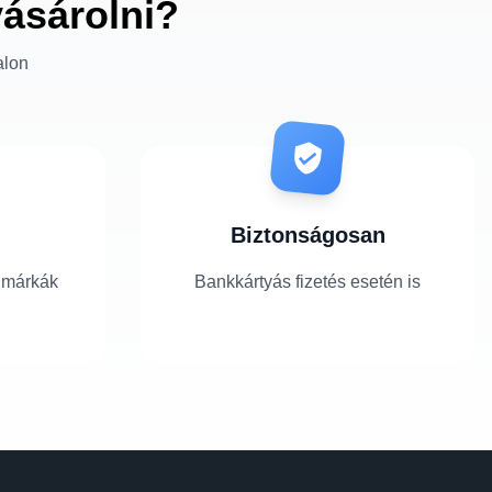
vásárolni?
alon
Biztonságosan
 márkák
Bankkártyás fizetés esetén is