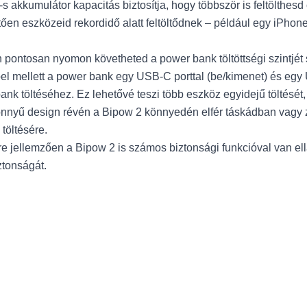
-s akkumulátor kapacitás biztosítja, hogy többször is feltölthe
ően eszközeid rekordidő alatt feltöltődnek – például egy iPho
n pontosan nyomon követheted a power bank töltöttségi szintjé
l mellett a power bank egy USB-C porttal (be/kimenet) és egy U
bank töltéséhez. Ez lehetővé teszi több eszköz egyidejű töltését
önnyű design révén a Bipow 2 könnyedén elfér táskádban vagy 
töltésére.
jellemzően a Bipow 2 is számos biztonsági funkcióval van ellátva 
ztonságát.