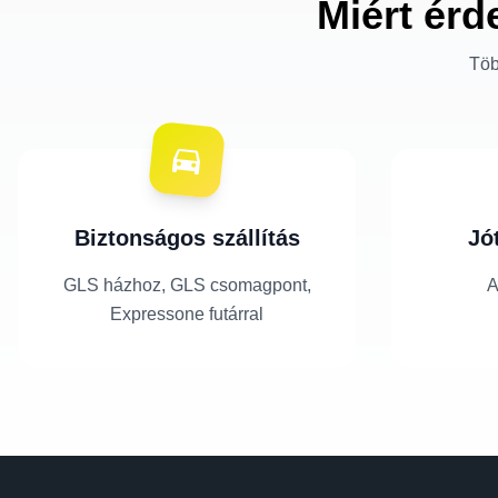
Miért érd
Töb
Biztonságos szállítás
Jó
GLS házhoz, GLS csomagpont,
A
Expressone futárral