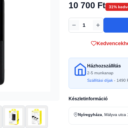
10 700 Ft
31% kedv
Mennyiség
Kedvencekh
Házhozszállítás
2-5 munkanap
Szállítási díjak
- 1490 F
Készletinformáció
Nyíregyháza
, Mályva utca 