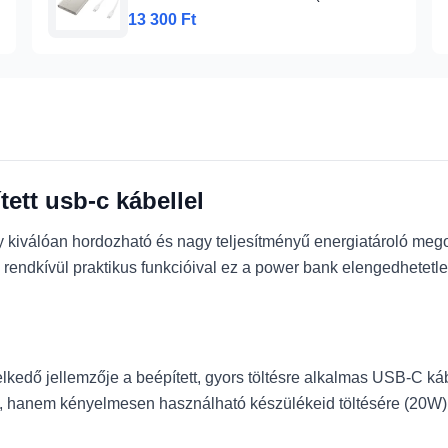
P3400XUEGEU)
13 300 Ft
ett usb-c kábellel
válóan hordozható és nagy teljesítményű energiatároló megol
 rendkívül praktikus funkcióival ez a power bank elengedhetetle
kedő jellemzője a beépített, gyors töltésre alkalmas USB-C ká
l), hanem kényelmesen használható készülékeid töltésére (20W)