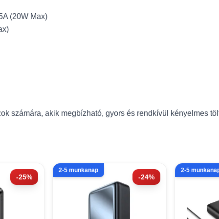
.5A (20W Max)
ax)
ok számára, akik megbízható, gyors és rendkívül kényelmes tö
2-5 munkanap
2-5 munkana
-25%
-24%