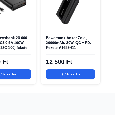
werbank 20 000
Powerbank Anker Zolo,
C3.0 5A 100W
20000mAh, 30W, QC + PD,
32C-100) fekete
Fekete A1689H11
 Ft
12 500 Ft
Kosárba
Kosárba