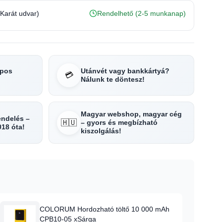
(Karát udvar)
Rendelhető (2-5 munkanap)
apos
Utánvét vagy bankkártyá?
💳
Nálunk te döntesz!
Magyar webshop, magyar cég
rendelés –
🇭🇺
– gyors és megbízható
018 óta!
kiszolgálás!
COLORUM Hordozható töltő 10 000 mAh
CPB10-05 xSárga