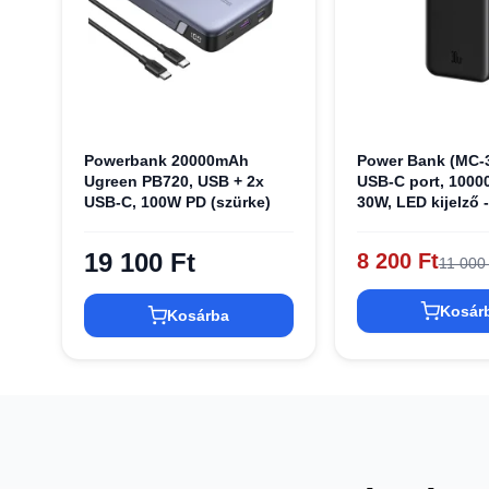
Powerbank 20000mAh
Power Bank (MC-3
Ugreen PB720, USB + 2x
USB-C port, 1000
USB-C, 100W PD (szürke)
30W, LED kijelző 
Mcdodo
19 100 Ft
8 200 Ft
11 000
Kosár
Kosárba