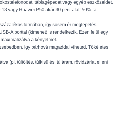
sd okostelefonodat, táblagépedet vagy egyéb eszközeidet.
ne 13 vagy Huawei P50 akár 30 perc alatt 50%-ra
t százalékos formában, így sosem ér meglepetés.
SB-A porttal (kimenet) is rendelkezik. Ezen felül egy
, maximalizálva a kényelmet.
zsebedben, így bárhová magaddal viheted. Tökéletes
(pl. túltöltés, túlkisülés, túláram, rövidzárlat elleni