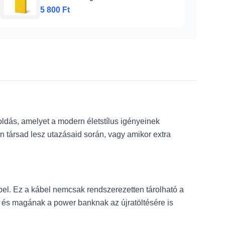
5 800 Ft
dás, amelyet a modern életstílus igényeinek
n társad lesz utazásaid során, vagy amikor extra
bel. Ez a kábel nemcsak rendszerezetten tárolható a
 és magának a power banknak az újratöltésére is