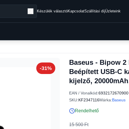
Készülék választó
Kapcsolat
Szállítási díj
Üzleteink
Baseus - Bipow 2 
-31%
Beépített USB-C ká
kijelző, 20000mAh
EAN / Vonalkód:
6932172670900
SKU:
KF2347116
Márka:
Baseus
Rendelhető
15 500 Ft