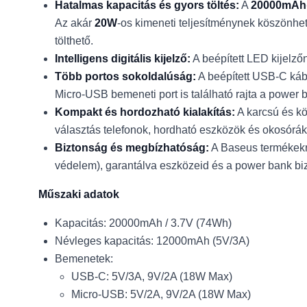
Hatalmas kapacitás és gyors töltés:
A
20000mAh
Az akár
20W
-os kimeneti teljesítménynek köszönhet
tölthető.
Intelligens digitális kijelző:
A beépített LED kijelző
Több portos sokoldalúság:
A beépített USB-C kábe
Micro-USB bemeneti port is található rajta a power 
Kompakt és hordozható kialakítás:
A karcsú és k
választás telefonok, hordható eszközök és okosórák 
Biztonság és megbízhatóság:
A Baseus termékekre 
védelem), garantálva eszközeid és a power bank bi
Műszaki adatok
Kapacitás: 20000mAh / 3.7V (74Wh)
Névleges kapacitás: 12000mAh (5V/3A)
Bemenetek:
USB-C: 5V/3A, 9V/2A (18W Max)
Micro-USB: 5V/2A, 9V/2A (18W Max)