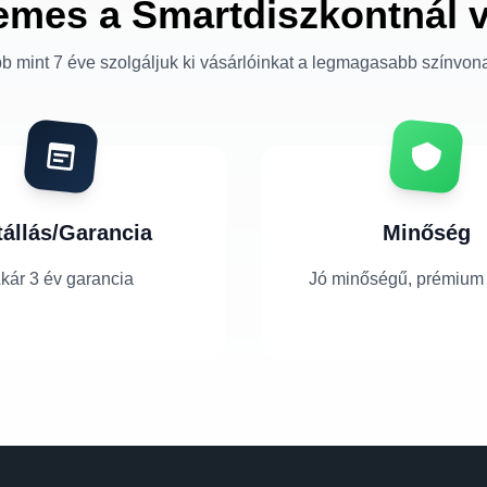
emes a Smartdiszkontnál 
b mint 7 éve szolgáljuk ki vásárlóinkat a legmagasabb színvon
tállás/Garancia
Minőség
kár 3 év garancia
Jó minőségű, prémium