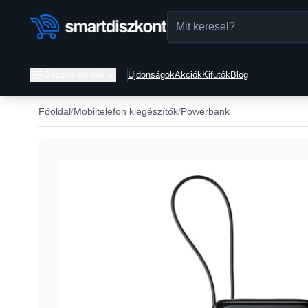
Összes termék
Újdonságok
Akciók
Kifutók
Blog
Főoldal
Mobiltelefon kiegészítők
Powerbank