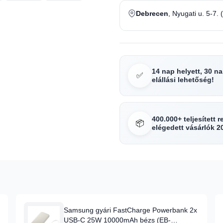
Debrecen
, Nyugati u. 5-7. 
14 nap helyett, 30 n
✅
elállási lehetőség!
400.000+ teljesített 
📦
elégedett vásárlók 2
Samsung gyári FastCharge Powerbank 2x
USB-C 25W 10000mAh bézs (EB-