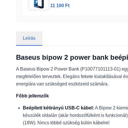
11 100 Ft
Leírás
Baseus bipow 2 power bank beépít
A Baseus Bipow 2 Power Bank (P10077101113-01) egy ki
megfelelően terveztek. Elegáns fekete kialakításával és
energiára van szükséged eszközeid számára.
Főbb jellemzők
Beépített kétirányú USB-C kábel:
A Bipow 2 kiemel
készülék oldalán (akár hordozófülként is funkcioná
(18W). Nincs többé szükség külön kábelre!