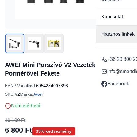
Kapcsolat
Hasznos linkek
+36 20 800 2
AWEI Mini Porszívó V2 Vezeték nélküli
info@smartdi
Pormérővel Fekete
Facebook
EAN / Vonalkód:
6954284007696
SKU:
V2
Márka:
Awei
Nem elérhető
10 100 Ft
6 800 Ft
33% kedvezmény