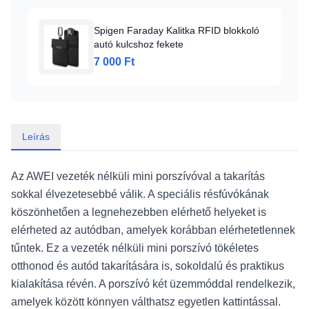
Spigen Faraday Kalitka RFID blokkoló
autó kulcshoz fekete
7 000 Ft
Leírás
Az AWEI vezeték nélküli mini porszívóval a takarítás
sokkal élvezetesebbé válik. A speciális résfúvókának
köszönhetően a legnehezebben elérhető helyeket is
elérheted az autódban, amelyek korábban elérhetetlennek
tűntek. Ez a vezeték nélküli mini porszívó tökéletes
otthonod és autód takarítására is, sokoldalú és praktikus
kialakítása révén. A porszívó két üzemmóddal rendelkezik,
amelyek között könnyen válthatsz egyetlen kattintással.