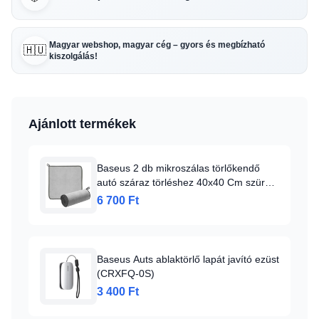
Magyar webshop, magyar cég – gyors és megbízható
🇭🇺
kiszolgálás!
Ajánlott termékek
Baseus 2 db mikroszálas törlőkendő
autó száraz törléshez 40x40 Cm szürke
(CRXCMJ-0G)
6 700 Ft
Baseus Auts ablaktörlő lapát javító ezüst
(CRXFQ-0S)
3 400 Ft