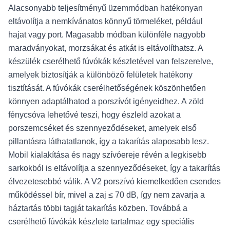
Alacsonyabb teljesítményű üzemmódban hatékonyan
eltávolítja a nemkívánatos könnyű törmeléket, például
hajat vagy port. Magasabb módban különféle nagyobb
maradványokat, morzsákat és atkát is eltávolíthatsz. A
készülék cserélhető fúvókák készletével van felszerelve,
amelyek biztosítják a különböző felületek hatékony
tisztítását. A fúvókák cserélhetőségének köszönhetően
könnyen adaptálhatod a porszívót igényeidhez. A zöld
fénycsóva lehetővé teszi, hogy észleld azokat a
porszemcséket és szennyeződéseket, amelyek első
pillantásra láthatatlanok, így a takarítás alaposabb lesz.
Mobil kialakítása és nagy szívóereje révén a legkisebb
sarkokból is eltávolítja a szennyeződéseket, így a takarítás
élvezetesebbé válik. A V2 porszívó kiemelkedően csendes
működéssel bír, mivel a zaj ≤ 70 dB, így nem zavarja a
háztartás többi tagját takarítás közben. Továbbá a
cserélhető fúvókák készlete tartalmaz egy speciális