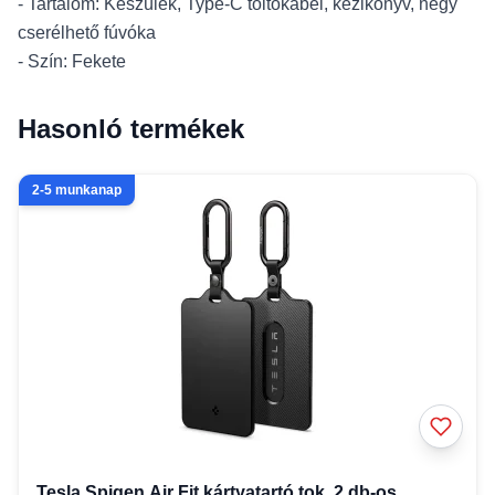
- Tartalom: Készülék, Type-C töltőkábel, kézikönyv, négy
cserélhető fúvóka
- Szín: Fekete
Hasonló termékek
2-5 munkanap
Tesla Spigen Air Fit kártyatartó tok, 2 db-os