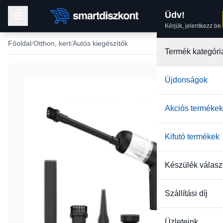
Üdv!
Kérjük, jelentkezz be.
Főoldal
Otthon, kert
Autós kiegészítők
Termék kategóri
Újdonságok
-33%
Akciós termékek
Kifutó termékek
Készülék válasz
Szállítási díj
Üzleteink