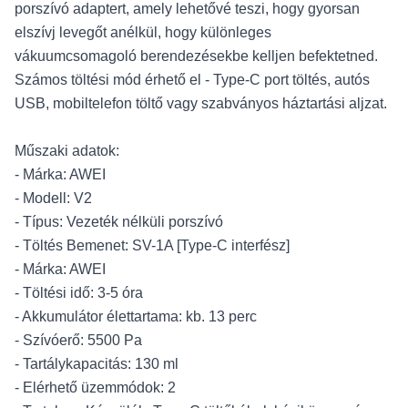
porszívó adaptert, amely lehetővé teszi, hogy gyorsan
elszívj levegőt anélkül, hogy különleges
vákuumcsomagoló berendezésekbe kelljen befektetned.
Számos töltési mód érhető el - Type-C port töltés, autós
USB, mobiltelefon töltő vagy szabványos háztartási aljzat.
Műszaki adatok:
- Márka: AWEI
- Modell: V2
- Típus: Vezeték nélküli porszívó
- Töltés Bemenet: SV-1A [Type-C interfész]
- Márka: AWEI
- Töltési idő: 3-5 óra
- Akkumulátor élettartama: kb. 13 perc
- Szívóerő: 5500 Pa
- Tartálykapacitás: 130 ml
- Elérhető üzemmódok: 2