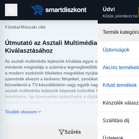
Üdv!
Kérjük, jelentkezz be.
Főoldal
Műszaki cikk
Termék kategóri
Útmutató az Asztali Multimédia Lejátszó
Kiválasztásához
Újdonságok
Az asztali multimédia lejátszók kínálata egyre szélesebb, hogy
mindenki megtalálja a számára legmegfelelőbb készüléket. Ezek
Akciós termékek
a modern eszközök tökéletes megoldást nyújtanak azoknak, akik
szeretnék élvezni a kedvenc filmjeiket, zenéiket vagy fotóikat
közvetlenül a TV-készülékükön vagy egyéb nagy képernyőn. Az
Kifutó termékek
asztali multimédia lejátszók képesek különféle formátumok
kezelésére, így könnyedén lejátszhatók a digitális tartalmak a
legjobb minőségben. Az egyszerű csatlakoztatásnak
Készülék válasz
köszönhetően gyorsan és könnyedén megoszthatók a hang-,
Tovább olvasom
kép- és videófájlok a családtagokkal vagy a barátokkal.
Szállítási díj
Az asztali multimédia lejátszók nemcsak szórakozást nyújtanak,
hanem kiváló lehetőséget biztosítanak a tartalom kezelésére is. A
Szűrés
legtöbb modell rendelkezik beépített memóriával és bővítési
Üzleteink