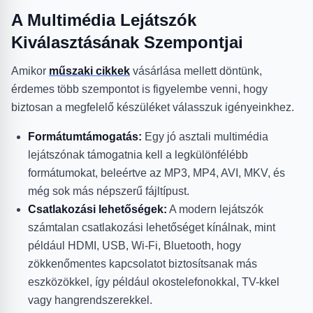
A Multimédia Lejátszók
Kiválasztásának Szempontjai
Amikor
műszaki cikkek
vásárlása mellett döntünk,
érdemes több szempontot is figyelembe venni, hogy
biztosan a megfelelő készüléket válasszuk igényeinkhez.
Formátumtámogatás:
Egy jó asztali multimédia
lejátszónak támogatnia kell a legkülönfélébb
formátumokat, beleértve az MP3, MP4, AVI, MKV, és
még sok más népszerű fájltípust.
Csatlakozási lehetőségek:
A modern lejátszók
számtalan csatlakozási lehetőséget kínálnak, mint
például HDMI, USB, Wi-Fi, Bluetooth, hogy
zökkenőmentes kapcsolatot biztosítsanak más
eszközökkel, így például okostelefonokkal, TV-kkel
vagy hangrendszerekkel.