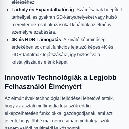
eléréséhez.
Tárhely és Expandálhatóság:
Számítsanak beépített
tárhellyel, és gyakran SD-kártyahelyeket vagy külső
merevlemez-csatlakozásokat kínálnak az élmény
személyre szabására.
4K és HDR Támogatás:
A kiváló képminőség
érdekében sok multifunkciós lejátszó képes 4K és
HDR tartalmak lejátszására, így biztosítva a
kristálytiszta és élénk képet.
Innovatív Technológiák a Legjobb
Felhasználói Élményért
Az elmúlt évek technológiai fejlődései lehetővé tették,
hogy az asztali multimédia lejátszók eddig
elképzelhetetlen funkciókkal gazdagodjanak, ami azt
jelenti, hogy többé már nem csupán médialejátszók,
hanem valódi multimédiás központok.