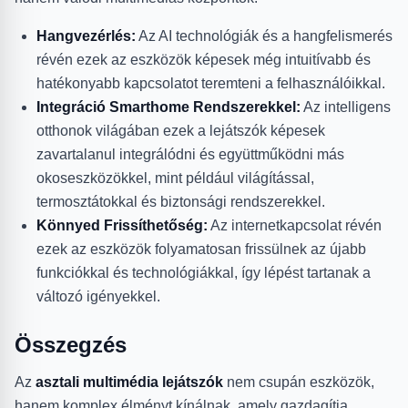
Hangvezérlés:
Az AI technológiák és a hangfelismerés
révén ezek az eszközök képesek még intuitívabb és
hatékonyabb kapcsolatot teremteni a felhasználóikkal.
Integráció Smarthome Rendszerekkel:
Az intelligens
otthonok világában ezek a lejátszók képesek
zavartalanul integrálódni és együttműködni más
okoseszközökkel, mint például világítással,
termosztátokkal és biztonsági rendszerekkel.
Könnyed Frissíthetőség:
Az internetkapcsolat révén
ezek az eszközök folyamatosan frissülnek az újabb
funkciókkal és technológiákkal, így lépést tartanak a
változó igényekkel.
Összegzés
Az
asztali multimédia lejátszók
nem csupán eszközök,
hanem komplex élményt kínálnak, amely gazdagítja