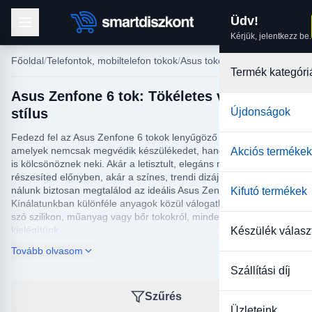
Üdv!
Kérjük, jelentkezz be.
Főoldal
Telefontok, mobiltelefon tokok
Asus tokok
Termék kategóri
Asus Zenfone 6 tok: Tökéletes védelem és
stílus
Újdonságok
Fedezd fel az Asus Zenfone 6 tokok lenyűgöző választékát,
amelyek nemcsak megvédik készülékedet, hanem egyedi stílust
Akciós termékek
is kölcsönöznek neki. Akár a letisztult, elegáns megjelenést
részesíted előnyben, akár a színes, trendi dizájnok vonzanak,
nálunk biztosan megtalálod az ideális Asus Zenfone 6 tokot.
Kifutó termékek
Kínálatunkban különféle anyagok közül válogathatsz, így legyen
szó szilikon, műanyag vagy bőr tokokról, minden igényt
kielégítünk.
Készülék válasz
Tovább olvasom
Az Asus Zenfone 6 tokok nemcsak esztétikai élményt nyújtanak,
hanem kiemelkedő védelmet is biztosítanak a mindennapi
Szállítási díj
használat során előforduló sérülések ellen. Egy jó tok hatékonyan
védi telefonodat a karcolásoktól, ütésektől és a leejtés okozta
Szűrés
károktól. Ne hagyd, hogy egy véletlen baleset tönkretegye
Üzleteink