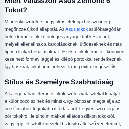
Miért Válasszon Asus Zenfone 6
Tokot?
Mindenki szeretné, hogy okostelefonja hosszú ideig
megőrizze újkori állapotát. Az
Asus tokok
szülőkategórián
belüli termékeink különleges anyagokból készülnek,
melyek ellenállnak a karcolásoknak, ütődéseknek és más
típusú fizikai behatásoknak. Ezek a tokok emellett könnyen
kezelhető formavilággal és kilépő portokkal rendelkeznek,
így használatukat nem nehezítik meg extra kiegészítők.
Stílus és Személyre Szabhatóság
A kategóriában elérhető tokok széles választékát kínálják
a különböző színek és minták, így biztosan megtalálja az
ön stílusához leginkább illő darabot. Legyen szó elegáns
bőr tokokról, feltűnő mintákkal ellátott szilikon tokokról,
vagy épp letisztult kinézetet biztosító áttetsző védelemről,