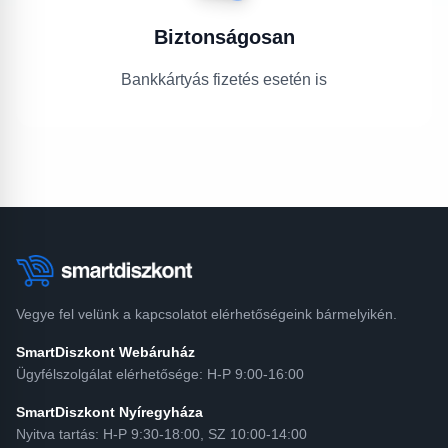
Biztonságosan
Bankkártyás fizetés esetén is
Vegye fel velünk a kapcsolatot elérhetőségeink bármelyikén.
SmartDiszkont Webáruház
Ügyfélszolgálat elérhetősége: H-P 9:00-16:00
SmartDiszkont Nyíregyháza
Nyitva tartás: H-P 9:30-18:00, SZ 10:00-14:00