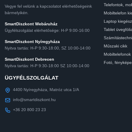
Telefontok, mob
Vegye fel velünk a kapcsolatot elérhetőségeink
bármelyikén.
Mobiltelefon ki
Laptop kiegész
SmartDiszkont Webáruház
Tablet üvegfóli
Ügyfélszolgálat elérhetősége: H-P 9:00-16:00
Számítástechn
SmartDiszkont Nyíregyháza
Műszaki cikk
Nyitva tartás: H-P 9:30-18:00, SZ 10:00-14:00
Mobiltelefonok
SmartDiszkont Debrecen
Fotó, fényképe
Nyitva tartás: H-P 9:30-18:00 SZ 10:00-14:00
ÜGYFÉLSZOLGÁLAT
4400 Nyíregyháza, Matróz utca 1/A
info@smartdiszkont.hu
+36 20 800 23 23