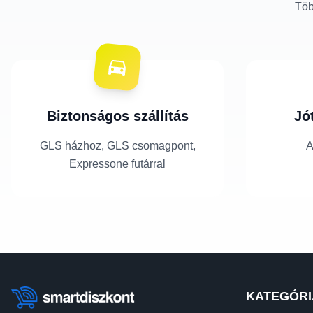
Töb
Biztonságos szállítás
Jó
GLS házhoz, GLS csomagpont,
A
Expressone futárral
KATEGÓRI