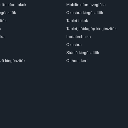
iltelefon tokok
Mobiltelefon üvegfólia
egészítők
Okosóra kiegészítők
ítők
Tablet tokok
a
Tablet, táblagép kiegészítők
ika
Irodatechnika
Okosóra
Stúdió kiegészítők
ző kiegészítők
Otthon, kert