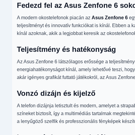
Fedezd fel az Asus Zenfone 6 sok
A modern okostelefonok piacán az
Asus Zenfone 6
egy
teljesítményt és innovatív funkciókat is kínál. Ebben 
kínál azoknak, akik a legjobbat keresik az okostelefono
Teljesítmény és hatékonyság
Az Asus Zenfone 6 látszólagos erőssége a teljesítmén
energiahatékonyságot kínál, amely lehetővé teszi, hogy
akár igényes grafikát futtató játékokról, az Asus Zenfo
Vonzó dizájn és kijelző
A telefon dizájnja letisztult és modern, amelyet a str
színeket biztosít, így a multimédiás tartalmak megteki
a lenyűgöző szelfik és professzionális fényképek készí