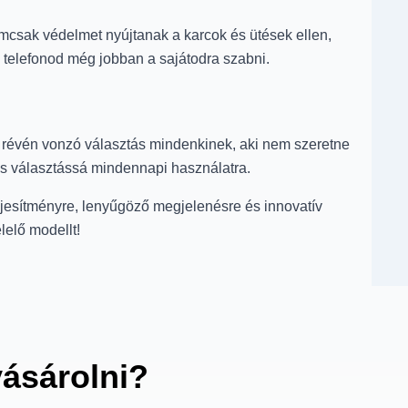
emcsak védelmet nyújtanak a karcok és ütések ellen,
 telefonod még jobban a sajátodra szabni.
a révén vonzó választás mindenkinek, aki nem szeretne
es választássá mindennapi használatra.
ljesítményre, lenyűgöző megjelenésre és innovatív
lelő modellt!
vásárolni?