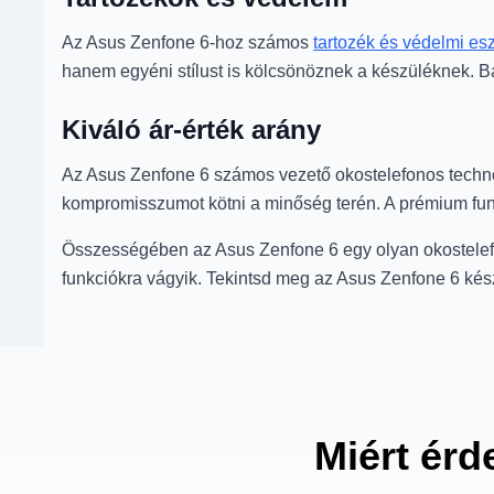
Az Asus Zenfone 6-hoz számos
tartozék és védelmi es
hanem egyéni stílust is kölcsönöznek a készüléknek. Bá
Kiváló ár-érték arány
Az Asus Zenfone 6 számos vezető okostelefonos technol
kompromisszumot kötni a minőség terén. A prémium funk
Összességében az Asus Zenfone 6 egy olyan okostelefon
funkciókra vágyik. Tekintsd meg az Asus Zenfone 6 kész
Miért érd