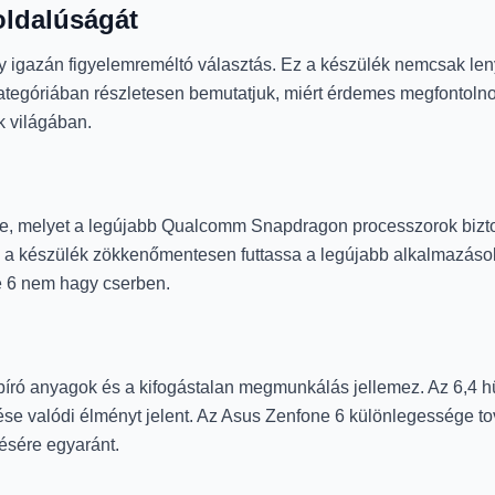
oldalúságát
 igazán figyelemreméltó választás. Ez a készülék nemcsak len
a kategóriában részletesen bemutatjuk, miért érdemes megfontoln
k világában.
ye, melyet a legújabb Qualcomm Snapdragon processzorok biztos
 a készülék zökkenőmentesen futtassa a legújabb alkalmazásokat
ne 6 nem hagy cserben.
apabíró anyagok és a kifogástalan megmunkálás jellemez. Az 6,4 
ntése valódi élményt jelent. Az Asus Zenfone 6 különlegessége 
tésére egyaránt.