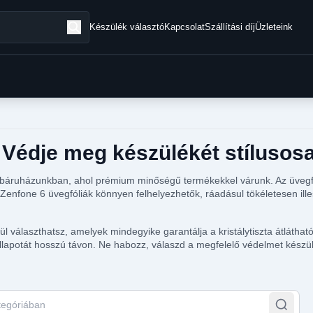
Készülék választó
Kapcsolat
Szállítási díj
Üzleteink
 Védje meg készülékét stílusos
ebáruházunkban, ahol prémium minőségű termékekkel várunk. Az üvegfóli
Zenfone 6 üvegfóliák könnyen felhelyezhetők, ráadásul tökéletesen ille
l választhatsz, amelyek mindegyike garantálja a kristálytiszta átlátha
 állapotát hosszú távon. Ne habozz, válaszd a megfelelő védelmet készü
egóriában