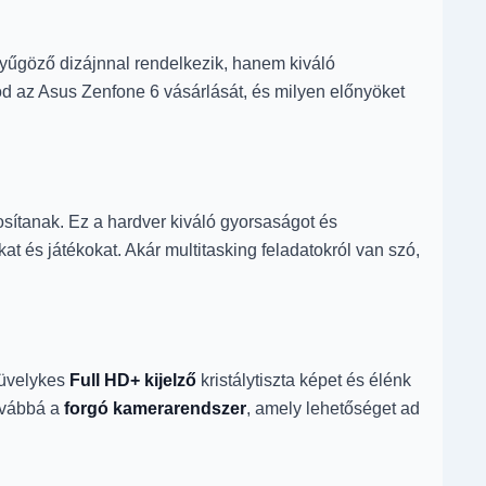
yűgöző dizájnnal rendelkezik, hanem kiváló
od az Asus Zenfone 6 vásárlását, és milyen előnyöket
ítanak. Ez a hardver kiváló gyorsaságot és
 és játékokat. Akár multitasking feladatokról van szó,
hüvelykes
Full HD+ kijelző
kristálytiszta képet és élénk
továbbá a
forgó kamerarendszer
, amely lehetőséget ad