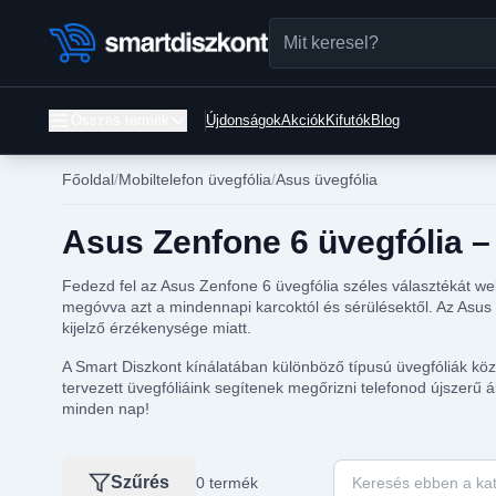
Összes termék
Újdonságok
Akciók
Kifutók
Blog
Főoldal
Mobiltelefon üvegfólia
Asus üvegfólia
Asus Zenfone 6 üvegfólia –
Fedezd fel az Asus Zenfone 6 üvegfólia széles választékát w
megóvva azt a mindennapi karcoktól és sérülésektől. Az Asus 
kijelző érzékenysége miatt.
A Smart Diszkont kínálatában különböző típusú üvegfóliák közü
tervezett üvegfóliáink segítenek megőrizni telefonod újszerű
minden nap!
Keresés ebben a kat
Szűrés
0 termék