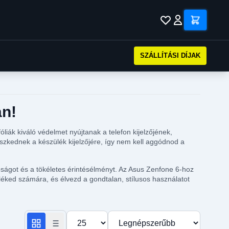
SZÁLLÍTÁSI DÍJAK
an!
ák kiváló védelmet nyújtanak a telefon kijelzőjének,
szkednek a készülék kijelzőjére, így nem kell aggódnod a
tóságot és a tökéletes érintésélményt. Az Asus Zenfone 6-hoz
léked számára, és élvezd a gondtalan, stílusos használatot
Termékek száma oldalanként
Rendezés