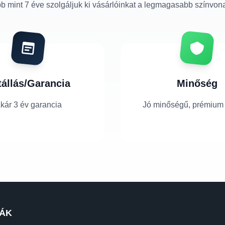
b mint 7 éve szolgáljuk ki vásárlóinkat a legmagasabb színvon
tállás/Garancia
Minőség
kár 3 év garancia
Jó minőségű, prémium
ÁK