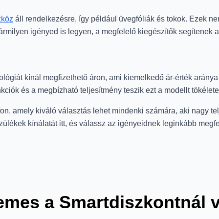
zköz
áll rendelkezésre, így például üvegfóliák és tokok. Ezek n
rmilyen igényed is legyen, a megfelelő kiegészítők segítenek a
ógiát kínál megfizethető áron, ami kiemelkedő ár-érték arány
ciók és a megbízható teljesítmény teszik ezt a modellt tökélet
, amely kiváló választás lehet mindenki számára, aki nagy te
ülékek kínálatát itt, és válassz az igényeidnek leginkább megfe
emes a Smartdiszkontnál 