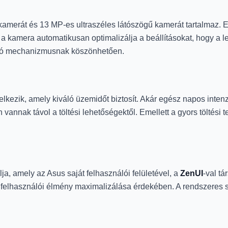
amerát és 13 MP-es ultraszéles látószögű kamerát tartalmaz. Ez
 a kamera automatikusan optimalizálja a beállításokat, hogy a l
orgó mechanizmusnak köszönhetően.
ezik, amely kiváló üzemidőt biztosít. Akár egész napos intenzív
annak távol a töltési lehetőségektől. Emellett a gyors töltési 
ja, amely az Asus saját felhasználói felületével, a
ZenUI
-val t
 a felhasználói élmény maximalizálása érdekében. A rendszeres 