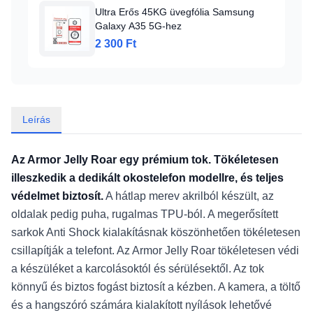
Ultra Erős 45KG üvegfólia Samsung
Galaxy A35 5G-hez
2 300 Ft
Leírás
Az Armor Jelly Roar egy prémium tok. Tökéletesen
illeszkedik a dedikált okostelefon modellre, és teljes
védelmet biztosít.
A hátlap merev akrilból készült, az
oldalak pedig puha, rugalmas TPU-ból. A megerősített
sarkok Anti Shock kialakításnak köszönhetően tökéletesen
csillapítják a telefont. Az Armor Jelly Roar tökéletesen védi
a készüléket a karcolásoktól és sérülésektől. Az tok
könnyű és biztos fogást biztosít a kézben. A kamera, a töltő
és a hangszóró számára kialakított nyílások lehetővé