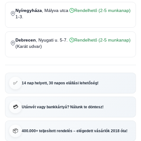
Nyíregyháza
, Mályva utca
Rendelhető (2-5 munkanap)
1-3.
Debrecen
, Nyugati u. 5-7.
Rendelhető (2-5 munkanap)
(Karát udvar)
✅
14 nap helyett, 30 napos elállási lehetőség!
💳
Utánvét vagy bankkártyá? Nálunk te döntesz!
📦
400.000+ teljesített rendelés – elégedett vásárlók 2018 óta!