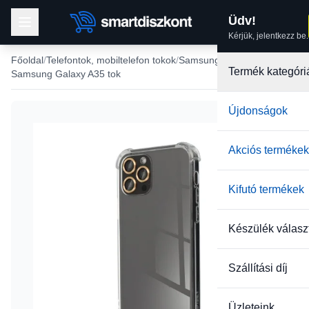
Üdv!
Kérjük, jelentkezz be.
Főoldal
Telefontok, mobiltelefon tokok
Samsung tokok
Termék kategóri
Samsung Galaxy A35 tok
Újdonságok
Akciós termékek
Kifutó termékek
Készülék válasz
Szállítási díj
Üzleteink