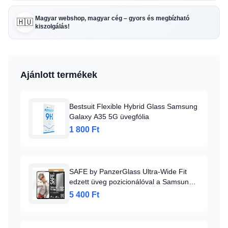
Magyar webshop, magyar cég – gyors és megbízható
🇭🇺
kiszolgálás!
Ajánlott termékek
Bestsuit Flexible Hybrid Glass Samsung
Galaxy A35 5G üvegfólia
1 800 Ft
SAFE by PanzerGlass Ultra-Wide Fit
edzett üveg pozicionálóval a Samsung
Galaxy A35 5G számára üvegfólia
5 400 Ft