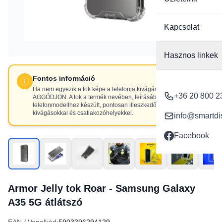
Kapcsolat
Hasznos linkek
Fontos információ
Ha nem egyezik a tok képe a telefonja kivágásaival, NE
+36 20 800 2
AGGÓDJON. A tok a termék nevében, leírásában szereplő
telefonmodellhez készült, pontosan illeszkedő
kivágásokkal és csatlakozóhelyekkel.
info@smartdi
Facebook
Armor Jelly tok Roar - Samsung Galaxy
A35 5G átlátszó