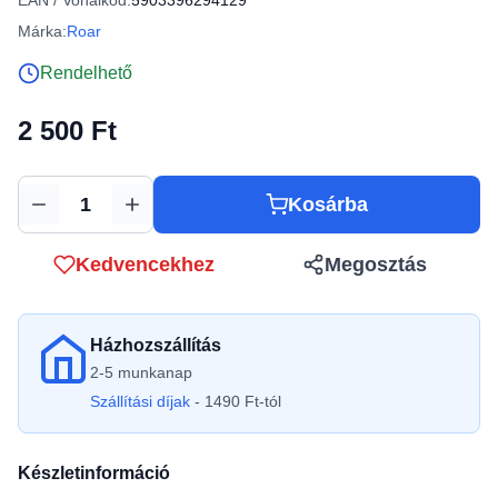
EAN / Vonalkód:
5903396294129
Márka:
Roar
Rendelhető
2 500 Ft
Kosárba
Mennyiség
Kedvencekhez
Megosztás
Házhozszállítás
2-5 munkanap
Szállítási díjak
- 1490 Ft-tól
Készletinformáció