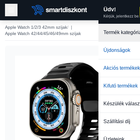
Üdv!
Kérjük, jelentkezz be.
Apple Watch 1/2/3 42mm szíjak
|
Termék kategóri
Apple Watch 42/44/45/46/49mm szíjak
Újdonságok
Akciós termékek
Kifutó termékek
Készülék válasz
Szállítási díj
Üzleteink