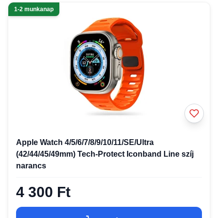
1-2 munkanap
Apple Watch 4/5/6/7/8/9/10/11/SE/Ultra
(42/44/45/49mm) Tech-Protect Iconband Line szíj
narancs
4 300 Ft