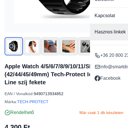
Kapcsolat
Hasznos linkek
+36 20 800 2
Apple Watch 4/5/6/7/8/9/10/11/SE/Ultra
info@smartdi
(42/44/45/49mm) Tech-Protect Iconband
Facebook
Line szíj fekete
EAN / Vonalkód:
9490713934852
Márka:
TECH-PROTECT
Rendelhető
Már csak 1 db készleten
4 300 Ft