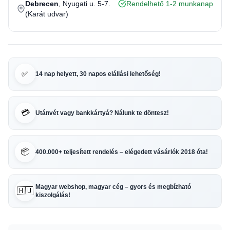
Debrecen
, Nyugati u. 5-7.
Rendelhető 1-2 munkanap
(Karát udvar)
✅
14 nap helyett, 30 napos elállási lehetőség!
💳
Utánvét vagy bankkártyá? Nálunk te döntesz!
📦
400.000+ teljesített rendelés – elégedett vásárlók 2018 óta!
Magyar webshop, magyar cég – gyors és megbízható
🇭🇺
kiszolgálás!