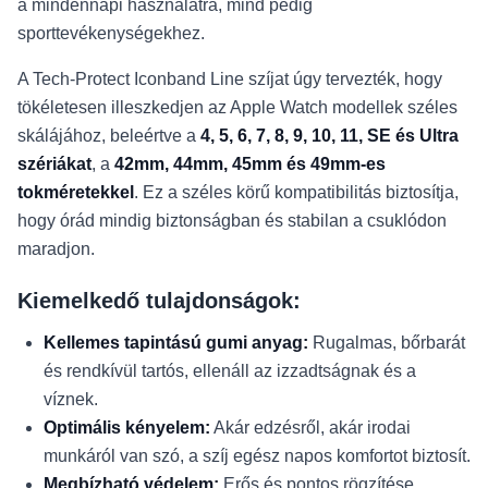
a mindennapi használatra, mind pedig
sporttevékenységekhez.
A Tech-Protect Iconband Line szíjat úgy tervezték, hogy
tökéletesen illeszkedjen az Apple Watch modellek széles
skálájához, beleértve a
4, 5, 6, 7, 8, 9, 10, 11, SE és Ultra
szériákat
, a
42mm, 44mm, 45mm és 49mm-es
tokméretekkel
. Ez a széles körű kompatibilitás biztosítja,
hogy órád mindig biztonságban és stabilan a csuklódon
maradjon.
Kiemelkedő tulajdonságok:
Kellemes tapintású gumi anyag:
Rugalmas, bőrbarát
és rendkívül tartós, ellenáll az izzadtságnak és a
víznek.
Optimális kényelem:
Akár edzésről, akár irodai
munkáról van szó, a szíj egész napos komfortot biztosít.
Megbízható védelem:
Erős és pontos rögzítése