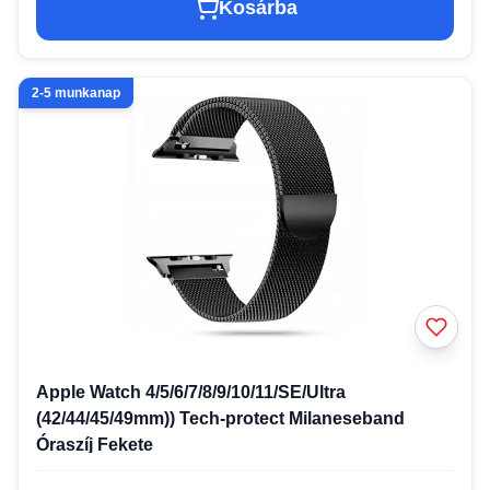
Kosárba
2-5 munkanap
Apple Watch 4/5/6/7/8/9/10/11/SE/Ultra
(42/44/45/49mm)) Tech-protect Milaneseband
Óraszíj Fekete