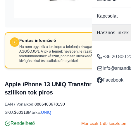
Kapcsolat
Hasznos linkek
Fontos információ
Ha nem egyezik a tok képe a telefonja kivágásaival, NE
AGGÓDJON. A tok a termék nevében, leírásában szereplő
telefonmodellhez készült, pontosan illeszkedő
+36 20 800 2
kivágásokkal és csatlakozóhelyekkel.
info@smartdi
Facebook
Apple iPhone 13 UNIQ Transforma MagSafe
szilikon tok piros
EAN / Vonalkód:
8886463678190
SKU:
$60318
Márka:
UNIQ
Rendelhető
Már csak 1 db készleten