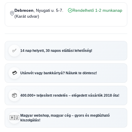
Debrecen
, Nyugati u. 5-7.
Rendelhető 1-2 munkanap
(Karát udvar)
✅
14 nap helyett, 30 napos elállási lehetőség!
💳
Utánvét vagy bankkártyá? Nálunk te döntesz!
📦
400.000+ teljesített rendelés – elégedett vásárlók 2018 óta!
Magyar webshop, magyar cég – gyors és megbízható
🇭🇺
kiszolgálás!