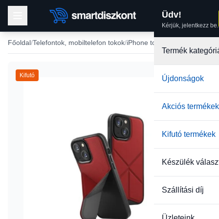
Üdv!
Kérjük, jelentkezz be.
Főoldal
Telefontok, mobiltelefon tokok
iPhone tokok
iPhone 13 tok
Termék kategóri
Kifutó
Újdonságok
Akciós termékek
Kifutó termékek
Készülék válasz
Szállítási díj
Üzleteink