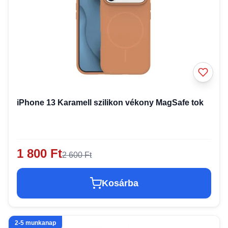
iPhone 13 Karamell szilikon vékony MagSafe tok
1 800 Ft
2 600 Ft
Kosárba
2-5 munkanap