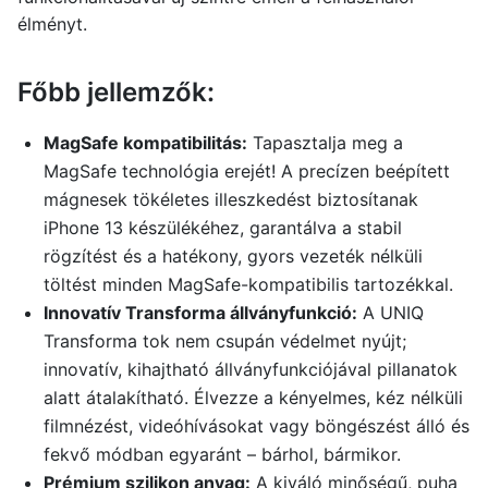
élményt.
Főbb jellemzők:
MagSafe kompatibilitás:
Tapasztalja meg a
MagSafe technológia erejét! A precízen beépített
mágnesek tökéletes illeszkedést biztosítanak
iPhone 13 készülékéhez, garantálva a stabil
rögzítést és a hatékony, gyors vezeték nélküli
töltést minden MagSafe-kompatibilis tartozékkal.
Innovatív Transforma állványfunkció:
A UNIQ
Transforma tok nem csupán védelmet nyújt;
innovatív, kihajtható állványfunkciójával pillanatok
alatt átalakítható. Élvezze a kényelmes, kéz nélküli
filmnézést, videóhívásokat vagy böngészést álló és
fekvő módban egyaránt – bárhol, bármikor.
Prémium szilikon anyag:
A kiváló minőségű, puha