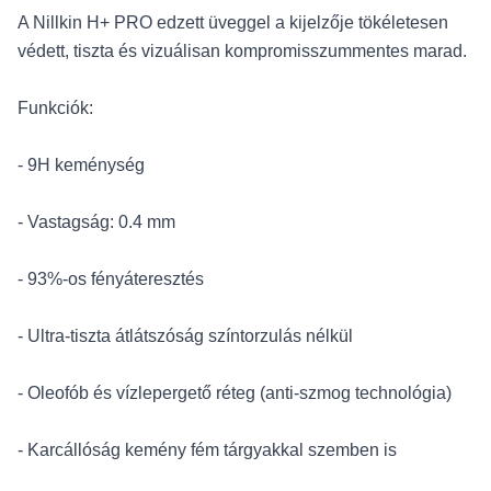
A Nillkin H+ PRO edzett üveggel a kijelzője tökéletesen
védett, tiszta és vizuálisan kompromisszummentes marad.
Funkciók:
- 9H keménység
- Vastagság: 0.4 mm
- 93%-os fényáteresztés
- Ultra-tiszta átlátszóság színtorzulás nélkül
- Oleofób és vízlepergető réteg (anti-szmog technológia)
- Karcállóság kemény fém tárgyakkal szemben is