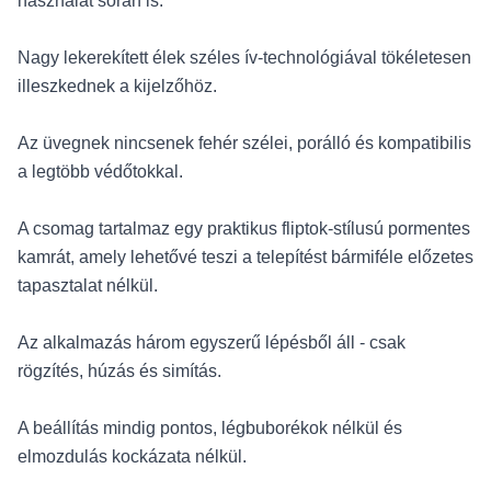
használat során is.
Nagy lekerekített élek széles ív-technológiával tökéletesen
illeszkednek a kijelzőhöz.
Az üvegnek nincsenek fehér szélei, porálló és kompatibilis
a legtöbb védőtokkal.
A csomag tartalmaz egy praktikus fliptok-stílusú pormentes
kamrát, amely lehetővé teszi a telepítést bármiféle előzetes
tapasztalat nélkül.
Az alkalmazás három egyszerű lépésből áll - csak
rögzítés, húzás és simítás.
A beállítás mindig pontos, légbuborékok nélkül és
elmozdulás kockázata nélkül.