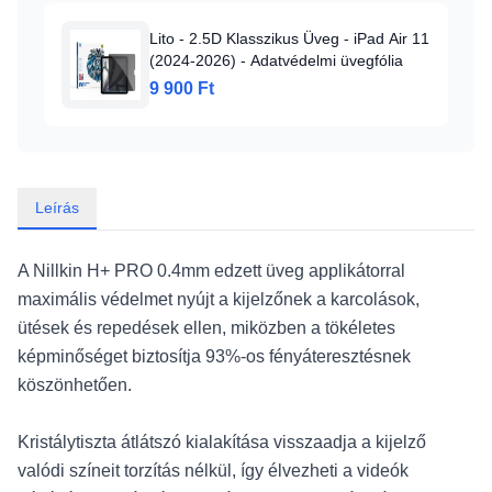
Lito - 2.5D Klasszikus Üveg - iPad Air 11
(2024-2026) - Adatvédelmi üvegfólia
9 900 Ft
Leírás
A Nillkin H+ PRO 0.4mm edzett üveg applikátorral
maximális védelmet nyújt a kijelzőnek a karcolások,
ütések és repedések ellen, miközben a tökéletes
képminőséget biztosítja 93%-os fényáteresztésnek
köszönhetően.
Kristálytiszta átlátszó kialakítása visszaadja a kijelző
valódi színeit torzítás nélkül, így élvezheti a videók