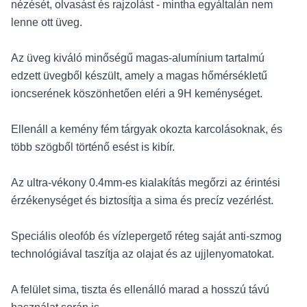
nézését, olvasást és rajzolást - mintha egyáltalán nem
lenne ott üveg.
Az üveg kiváló minőségű magas-alumínium tartalmú
edzett üvegből készült, amely a magas hőmérsékletű
ioncserének köszönhetően eléri a 9H keménységet.
Ellenáll a kemény fém tárgyak okozta karcolásoknak, és
több szögből történő esést is kibír.
Az ultra-vékony 0.4mm-es kialakítás megőrzi az érintési
érzékenységet és biztosítja a sima és precíz vezérlést.
Speciális oleofób és vízlepergető réteg saját anti-szmog
technológiával taszítja az olajat és az ujjlenyomatokat.
A felület sima, tiszta és ellenálló marad a hosszú távú