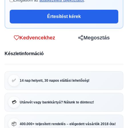
Elfogadom az
adatkezelési tájékoztatót
.
Értesítést kérek
Kedvencekhez
Megosztás
Készletinformáció
✅
14 nap helyett, 30 napos elállási lehetőség!
💳
Utánvét vagy bankkártyá? Nálunk te döntesz!
📦
400.000+ teljesített rendelés – elégedett vásárlók 2018 óta!