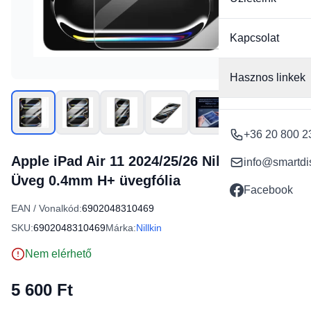
Kapcsolat
Hasznos linkek
+36 20 800 2
Apple iPad Air 11 2024/25/26 Nillkin Edzett
info@smartdi
Üveg 0.4mm H+ üvegfólia
Facebook
EAN / Vonalkód:
6902048310469
SKU:
6902048310469
Márka:
Nillkin
Nem elérhető
5 600 Ft