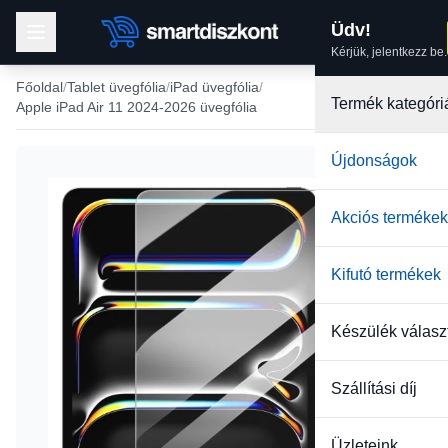
Üdv!
Kérjük, jelentkezz be.
Főoldal
Tablet üvegfólia
iPad üvegfólia
Termék kategóri
Apple iPad Air 11 2024-2026 üvegfólia
Újdonságok
Akciós termékek
Kifutó termékek
Készülék válasz
Szállítási díj
Üzleteink