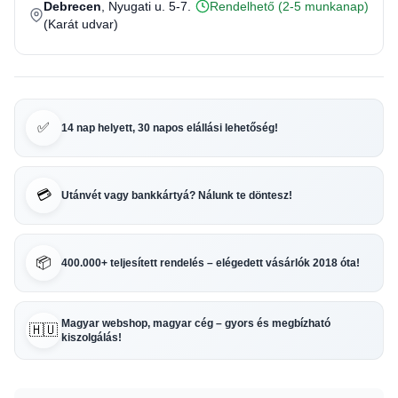
Debrecen
, Nyugati u. 5-7.
Rendelhető (2-5 munkanap)
(Karát udvar)
✅
14 nap helyett, 30 napos elállási lehetőség!
💳
Utánvét vagy bankkártyá? Nálunk te döntesz!
📦
400.000+ teljesített rendelés – elégedett vásárlók 2018 óta!
Magyar webshop, magyar cég – gyors és megbízható
🇭🇺
kiszolgálás!