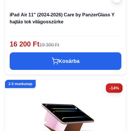
iPad Air 11" (2024-2026) Care by PanzerGlass Y
hajtás tok világosszürke
16 200 Ft
19 300 Ft
Kosárba
2-5 munkanap
-14%