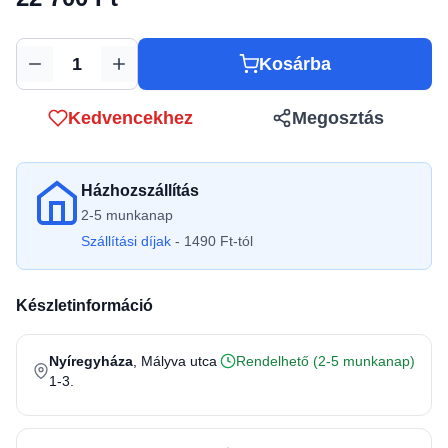
Kosárba
Mennyiség
Kedvencekhez
Megosztás
Házhozszállítás
2-5 munkanap
Szállítási díjak
- 1490 Ft-tól
Készletinformáció
Nyíregyháza
, Mályva utca
Rendelhető (2-5 munkanap)
1-3.