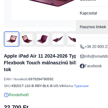
Kapcsolat
Hasznos linkek
+36 20 800 2
Apple iPad Air 11 2024-2026 Typecase
info@smartdi
Flexbook Touch málnaszínű billentyűzetes
Facebook
tok
EAN / Vonalkód:
6979284780592
SKU:
KB201T-110-B-RBY-BLK-B-US-V4
Márka:
Typecase
Rendelhető
22 700 Ft