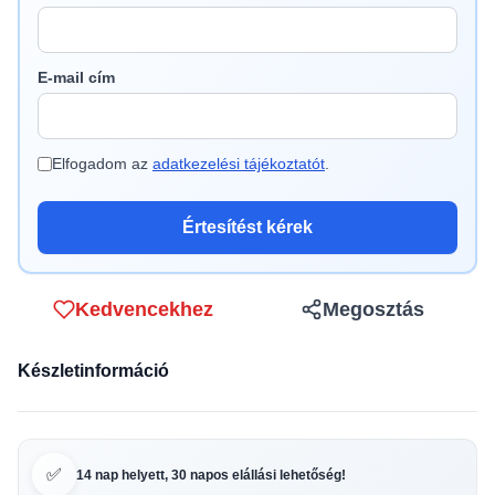
E-mail cím
Elfogadom az
adatkezelési tájékoztatót
.
Értesítést kérek
Kedvencekhez
Megosztás
Készletinformáció
✅
14 nap helyett, 30 napos elállási lehetőség!