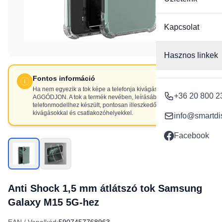
Kapcsolat
Hasznos linkek
Fontos információ
Ha nem egyezik a tok képe a telefonja kivágásaival, NE
+36 20 800 2
AGGÓDJON. A tok a termék nevében, leírásában szereplő
telefonmodellhez készült, pontosan illeszkedő
kivágásokkal és csatlakozóhelyekkel.
info@smartdi
Facebook
Anti Shock 1,5 mm átlátszó tok Samsung
Galaxy M15 5G-hez