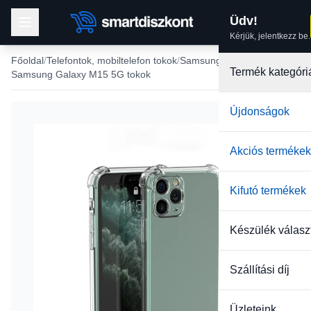
Üdv!
Kérjük, jelentkezz be.
Főoldal
Telefontok, mobiltelefon tokok
Samsung tokok
Termék kategóri
Samsung Galaxy M15 5G tokok
Újdonságok
Akciós termékek
Kifutó termékek
Készülék válasz
Szállítási díj
Üzleteink