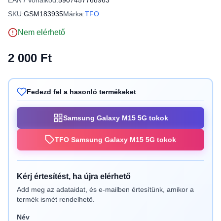
EAN / Vonalkód:
5907457768963
SKU:
GSM183935
Márka:
TFO
Nem elérhető
2 000 Ft
Fedezd fel a hasonló termékeket
Samsung Galaxy M15 5G tokok
TFO Samsung Galaxy M15 5G tokok
Kérj értesítést, ha újra elérhető
Add meg az adataidat, és e-mailben értesítünk, amikor a
termék ismét rendelhető.
Név