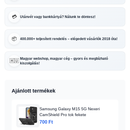
💳
Utánvét vagy bankkártyá? Nálunk te döntesz!
📦
400.000+ teljesített rendelés – elégedett vásárlók 2018 óta!
Magyar webshop, magyar cég – gyors és megbízható
🇭🇺
kiszolgálás!
Ajánlott termékek
Samsung Galaxy M15 5G Nexeri
CamShield Pro tok fekete
700 Ft