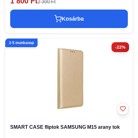
1 800 Ft
2 300 Ft
Kosárba
2-5 munkanap
-22%
SMART CASE fliptok SAMSUNG M15 arany tok