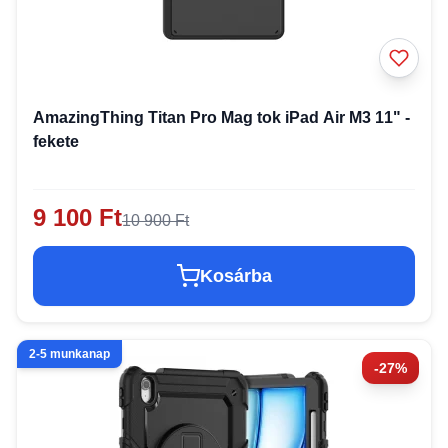
AmazingThing Titan Pro Mag tok iPad Air M3 11" -
fekete
9 100 Ft
10 900 Ft
Kosárba
2-5 munkanap
-27%