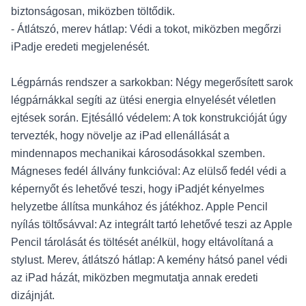
biztonságosan, miközben töltődik.
- Átlátszó, merev hátlap: Védi a tokot, miközben megőrzi
iPadje eredeti megjelenését.
Légpárnás rendszer a sarkokban: Négy megerősített sarok
légpárnákkal segíti az ütési energia elnyelését véletlen
ejtések során. Ejtésálló védelem: A tok konstrukcióját úgy
tervezték, hogy növelje az iPad ellenállását a
mindennapos mechanikai károsodásokkal szemben.
Mágneses fedél állvány funkcióval: Az elülső fedél védi a
képernyőt és lehetővé teszi, hogy iPadjét kényelmes
helyzetbe állítsa munkához és játékhoz. Apple Pencil
nyílás töltősávval: Az integrált tartó lehetővé teszi az Apple
Pencil tárolását és töltését anélkül, hogy eltávolítaná a
stylust. Merev, átlátszó hátlap: A kemény hátsó panel védi
az iPad házát, miközben megmutatja annak eredeti
dizájnját.