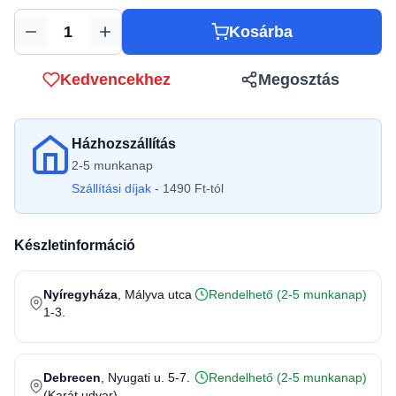
Kosárba
Mennyiség
Kedvencekhez
Megosztás
Házhozszállítás
2-5 munkanap
Szállítási díjak
- 1490 Ft-tól
Készletinformáció
Nyíregyháza
, Mályva utca
Rendelhető (2-5 munkanap)
1-3.
Debrecen
, Nyugati u. 5-7.
Rendelhető (2-5 munkanap)
(Karát udvar)