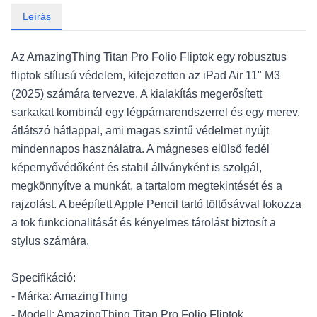
Leírás
Az AmazingThing Titan Pro Folio Fliptok egy robusztus
fliptok stílusú védelem, kifejezetten az iPad Air 11" M3
(2025) számára tervezve. A kialakítás megerősített
sarkakat kombinál egy légpárnarendszerrel és egy merev,
átlátszó hátlappal, ami magas szintű védelmet nyújt
mindennapos használatra. A mágneses elülső fedél
képernyővédőként és stabil állványként is szolgál,
megkönnyítve a munkát, a tartalom megtekintését és a
rajzolást. A beépített Apple Pencil tartó töltősávval fokozza
a tok funkcionalitását és kényelmes tárolást biztosít a
stylus számára.
Specifikáció:
- Márka: AmazingThing
- Modell: AmazingThing Titan Pro Folio Fliptok