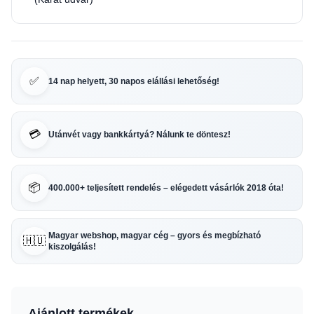
✅
14 nap helyett, 30 napos elállási lehetőség!
💳
Utánvét vagy bankkártyá? Nálunk te döntesz!
📦
400.000+ teljesített rendelés – elégedett vásárlók 2018 óta!
Magyar webshop, magyar cég – gyors és megbízható
🇭🇺
kiszolgálás!
Ajánlott termékek