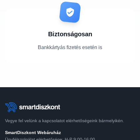
Biztonságosan
Bankkártyás fizetés esetén is
Vegye fel velünk a kapcsolatot elérhetőségeink bármelyikén.
SmartDiszkont Webáruház
Ügyfélszolgálat elérhetősége: H-P 9:00-16:00