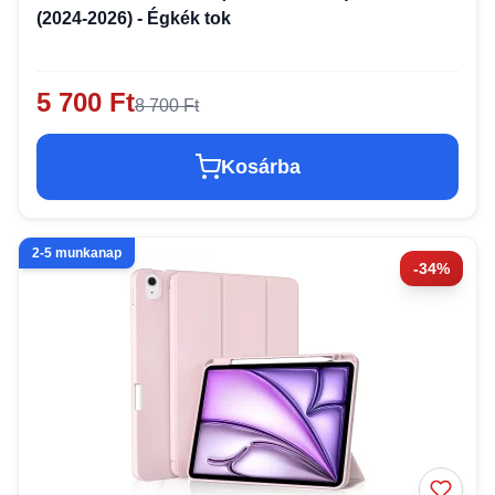
(2024-2026) - Égkék tok
5 700 Ft
8 700 Ft
Kosárba
2-5 munkanap
-34%