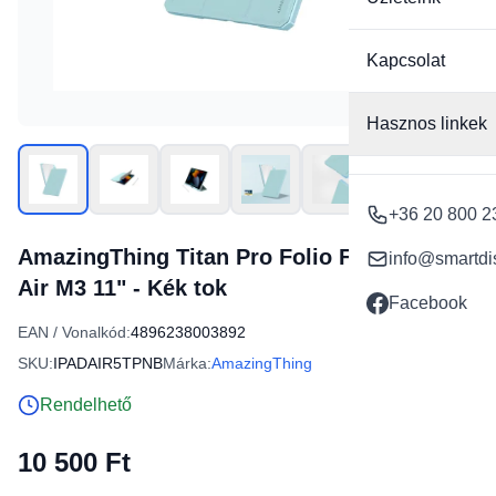
Kapcsolat
Hasznos linkek
+36 20 800 2
AmazingThing Titan Pro Folio Fliptok iPad
info@smartdi
Air M3 11" - Kék tok
Facebook
EAN / Vonalkód:
4896238003892
SKU:
IPADAIR5TPNB
Márka:
AmazingThing
Rendelhető
10 500 Ft