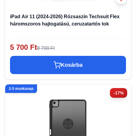
iPad Air 11 (2024-2026) Rózsaszín Techsuit Flex
háromszoros hajtogatású, ceruzatartós tok
5 700 Ft
8 700 Ft
Kosárba
2-5 munkanap
-17%