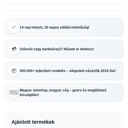
✅
14 nap helyett, 30 napos elállási lehetőség!
💳
Utánvét vagy bankkártyá? Nálunk te döntesz!
📦
400.000+ teljesített rendelés – elégedett vásárlók 2018 óta!
Magyar webshop, magyar cég – gyors és megbízható
🇭🇺
kiszolgálás!
Ajánlott termékek