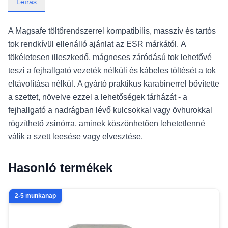
Leírás
A Magsafe töltőrendszerrel kompatibilis, masszív és tartós
tok rendkívül ellenálló ajánlat az ESR márkától.
A
tökéletesen illeszkedő, mágneses záródású tok lehetővé
teszi a fejhallgató vezeték nélküli és kábeles töltését a tok
eltávolítása nélkül.
A gyártó praktikus karabinerrel bővítette
a szettet, növelve ezzel a lehetőségek tárházát - a
fejhallgató a nadrágban lévő kulcsokkal vagy övhurokkal
rögzíthető zsinórra, aminek köszönhetően lehetetlenné
válik a szett leesése vagy elvesztése.
Hasonló termékek
2-5 munkanap