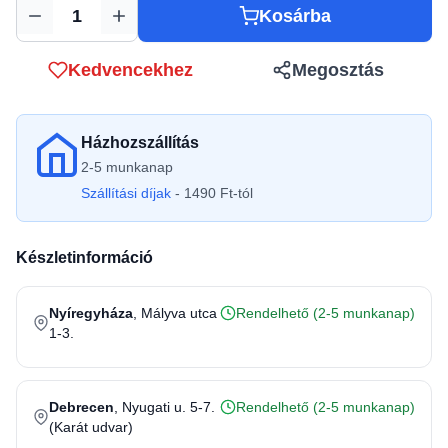
Kosárba
Mennyiség
Kedvencekhez
Megosztás
Házhozszállítás
2-5 munkanap
Szállítási díjak
- 1490 Ft-tól
Készletinformáció
Nyíregyháza
, Mályva utca
Rendelhető (2-5 munkanap)
1-3.
Debrecen
, Nyugati u. 5-7.
Rendelhető (2-5 munkanap)
(Karát udvar)