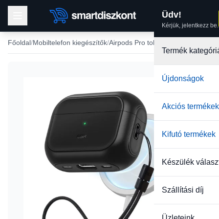
Üdv!
Kérjük, jelentkezz be.
Főoldal
Mobiltelefon kiegészítők
Airpods Pro tok
Termék kategóri
Újdonságok
Akciós termékek
Kifutó termékek
Készülék válasz
Szállítási díj
Üzleteink