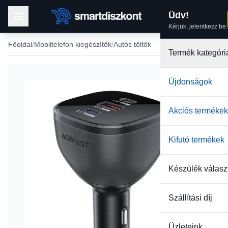
Üdv!
Kérjük, jelentkezz be.
Főoldal
Mobiltelefon kiegészítők
Autós töltők
Termék kategóri
Újdonságok
Akciós termékek
Kifutó termékek
Készülék válasz
Szállítási díj
Üzleteink