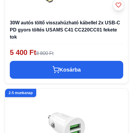
30W autós töltő visszahúzható kábellel 2x USB-C
PD gyors töltés USAMS C41 CC220CC01 fekete
tok
5 400 Ft
8 800 Ft
Kosárba
2-5 munkanap