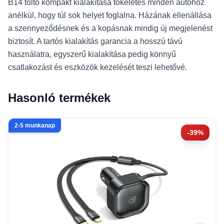
B14 töltő kompakt kialakítása tökéletes minden autóhoz
anélkül, hogy túl sok helyet foglalna. Házának ellenállása
a szennyeződésnek és a kopásnak mindig új megjelenést
biztosít. A tartós kialakítás garancia a hosszú távú
használatra, egyszerű kialakítása pedig könnyű
csatlakozást és eszközök kezelését teszi lehetővé.
Hasonló termékek
2-5 munkanap
-39%