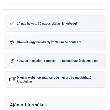
✅
14 nap helyett, 30 napos elállási lehetőség!
💳
Utánvét vagy bankkártyá? Nálunk te döntesz!
📦
400.000+ teljesített rendelés – elégedett vásárlók 2018 óta!
Magyar webshop, magyar cég – gyors és megbízható
🇭🇺
kiszolgálás!
Ajánlott termékek