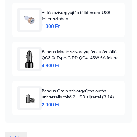
Autós szivargyújtós töltő micro-USB
fehér színben
1 000 Ft
Baseus Magic szivargyújtós autós töltő
QC3.0/ Type-C PD QC4+45W 6A fekete
4 900 Ft
Baseus Grain szivargyújtós autós
univerzális töltő 2 USB aljzattal (3.1A)
2 000 Ft