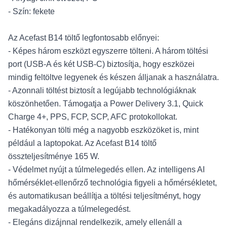
- Szín: fekete
Az Acefast B14 töltő legfontosabb előnyei:
- Képes három eszközt egyszerre tölteni. A három töltési
port (USB-A és két USB-C) biztosítja, hogy eszközei
mindig feltöltve legyenek és készen álljanak a használatra.
- Azonnali töltést biztosít a legújabb technológiáknak
köszönhetően. Támogatja a Power Delivery 3.1, Quick
Charge 4+, PPS, FCP, SCP, AFC protokollokat.
- Hatékonyan tölti még a nagyobb eszközöket is, mint
például a laptopokat. Az Acefast B14 töltő
összteljesítménye 165 W.
- Védelmet nyújt a túlmelegedés ellen. Az intelligens AI
hőmérséklet-ellenőrző technológia figyeli a hőmérsékletet,
és automatikusan beállítja a töltési teljesítményt, hogy
megakadályozza a túlmelegedést.
- Elegáns dizájnnal rendelkezik, amely ellenáll a