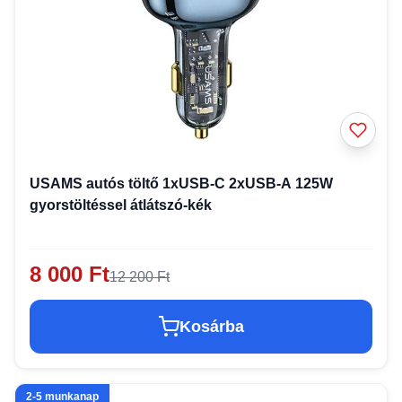
USAMS autós töltő 1xUSB-C 2xUSB-A 125W
gyorstöltéssel átlátszó-kék
8 000 Ft
12 200 Ft
Kosárba
2-5 munkanap