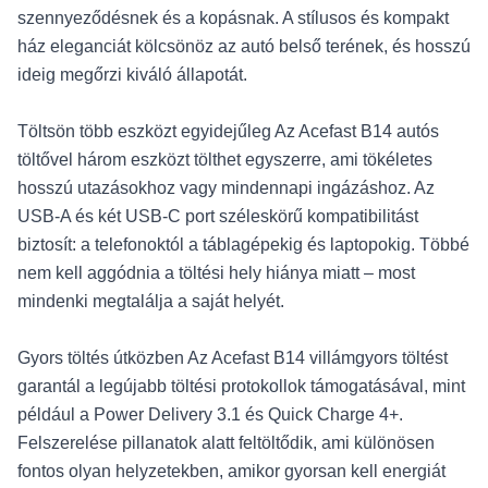
szennyeződésnek és a kopásnak. A stílusos és kompakt
ház eleganciát kölcsönöz az autó belső terének, és hosszú
ideig megőrzi kiváló állapotát.
Töltsön több eszközt egyidejűleg Az Acefast B14 autós
töltővel három eszközt tölthet egyszerre, ami tökéletes
hosszú utazásokhoz vagy mindennapi ingázáshoz. Az
USB-A és két USB-C port széleskörű kompatibilitást
biztosít: a telefonoktól a táblagépekig és laptopokig. Többé
nem kell aggódnia a töltési hely hiánya miatt – most
mindenki megtalálja a saját helyét.
Gyors töltés útközben Az Acefast B14 villámgyors töltést
garantál a legújabb töltési protokollok támogatásával, mint
például a Power Delivery 3.1 és Quick Charge 4+.
Felszerelése pillanatok alatt feltöltődik, ami különösen
fontos olyan helyzetekben, amikor gyorsan kell energiát