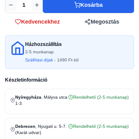
Kosárba
Mennyiség
Kedvencekhez
Megosztás
Házhozszállítás
2-5 munkanap
Szállítási díjak
- 1490 Ft-tól
Készletinformáció
Nyíregyháza
, Mályva utca
Rendelhető (2-5 munkanap)
1-3.
Debrecen
, Nyugati u. 5-7.
Rendelhető (2-5 munkanap)
(Karát udvar)