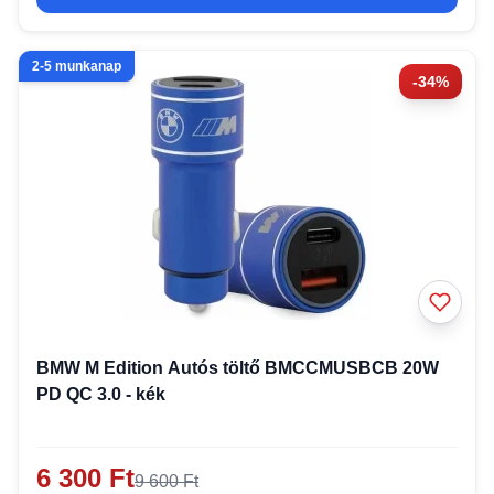
2-5 munkanap
-34%
BMW M Edition Autós töltő BMCCMUSBCB 20W
PD QC 3.0 - kék
6 300 Ft
9 600 Ft