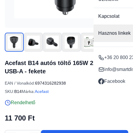
Kapcsolat
Hasznos linkek
+36 20 800 2
Acefast B14 autós töltő 165W 2x USB-C 1x
info@smartdi
USB-A - fekete
Facebook
EAN / Vonalkód:
6974316282938
SKU:
B14
Márka:
Acefast
Rendelhető
11 700 Ft