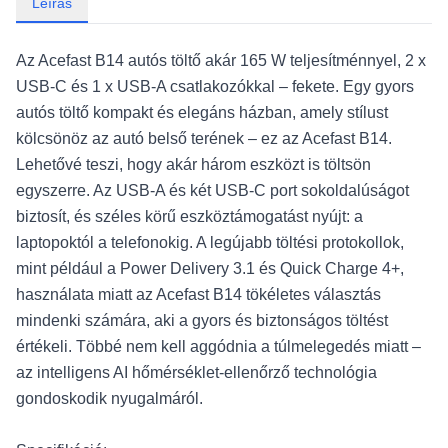
Leírás
Az Acefast B14 autós töltő akár 165 W teljesítménnyel, 2 x
USB-C és 1 x USB-A csatlakozókkal – fekete. Egy gyors
autós töltő kompakt és elegáns házban, amely stílust
kölcsönöz az autó belső terének – ez az Acefast B14.
Lehetővé teszi, hogy akár három eszközt is töltsön
egyszerre. Az USB-A és két USB-C port sokoldalúságot
biztosít, és széles körű eszköztámogatást nyújt: a
laptopoktól a telefonokig. A legújabb töltési protokollok,
mint például a Power Delivery 3.1 és Quick Charge 4+,
használata miatt az Acefast B14 tökéletes választás
mindenki számára, aki a gyors és biztonságos töltést
értékeli. Többé nem kell aggódnia a túlmelegedés miatt –
az intelligens AI hőmérséklet-ellenőrző technológia
gondoskodik nyugalmáról.