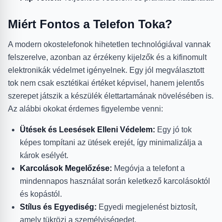
Miért Fontos a Telefon Toka?
A modern okostelefonok hihetetlen technológiával vannak
felszerelve, azonban az érzékeny kijelzők és a kifinomult
elektronikák védelmet igényelnek. Egy jól megválasztott
tok nem csak esztétikai értéket képvisel, hanem jelentős
szerepet játszik a készülék élettartamának növelésében is.
Az alábbi okokat érdemes figyelembe venni:
Ütések és Leesések Elleni Védelem:
Egy jó tok
képes tompítani az ütések erejét, így minimalizálja a
károk esélyét.
Karcolások Megelőzése:
Megóvja a telefont a
mindennapos használat során keletkező karcolásoktól
és kopástól.
Stílus és Egyediség:
Egyedi megjelenést biztosít,
amely tükrözi a személyiségedet.