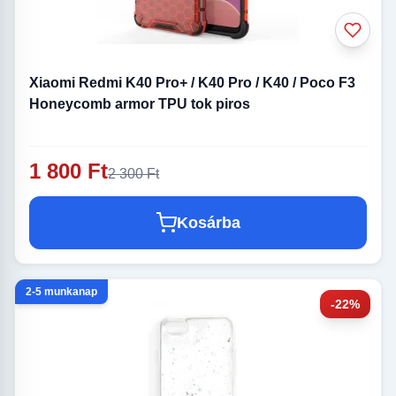
Xiaomi Redmi K40 Pro+ / K40 Pro / K40 / Poco F3
Honeycomb armor TPU tok piros
1 800 Ft
2 300 Ft
Kosárba
2-5 munkanap
-22%