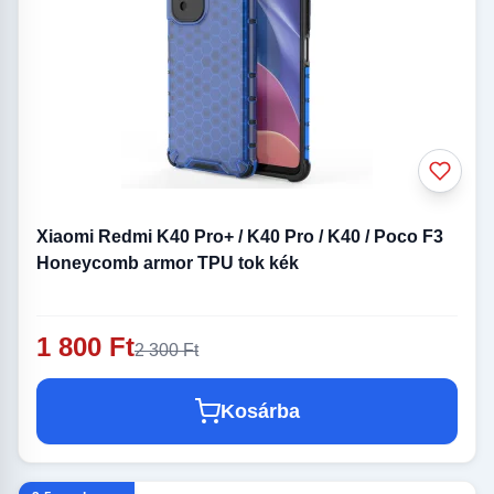
Xiaomi Redmi K40 Pro+ / K40 Pro / K40 / Poco F3
Honeycomb armor TPU tok kék
1 800 Ft
2 300 Ft
Kosárba