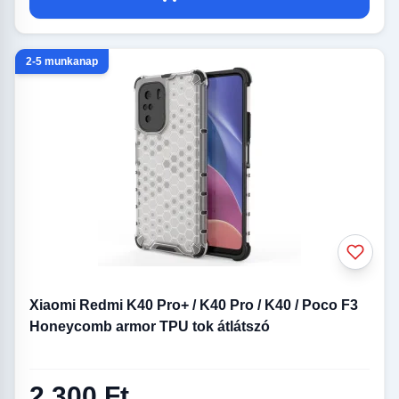
2-5 munkanap
Xiaomi Redmi K40 Pro+ / K40 Pro / K40 / Poco F3
Honeycomb armor TPU tok átlátszó
2 300 Ft