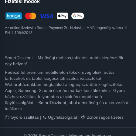
Fizetési módok
Az online fizetést a Barion Payment Zrt. biztosítja, MNB engedély száma: H-
EN-1-1064/2013
SmartDiszkont – Minőségi mobilos,tabletes, autós kiegészítők
egy helyen!
Fedezd fel prémium mobiltelefon tokok, üvegfóliák, autós
tartozékok és tablet kiegészítők széles választékát!
Webáruházunkban megtalálod a legnépszerűbb kiegészítőket
Apple, Samsung, Xiaomi és más márkák készülékeihez. Gyors
házhoz szállítás, folyamatos akciók és megbízható
ügyfélszolgálat – SmartDiszkont, ahol a minőség és a kedvező ár
találkozik!
📦 Gyors szállítás | 📞 Ügyfélszolgálat | 💳 Biztonságos fizetés
© 2026 SmartDiszkont. Minden jog fenntartva.