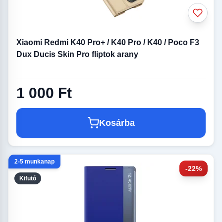
Xiaomi Redmi K40 Pro+ / K40 Pro / K40 / Poco F3
Dux Ducis Skin Pro fliptok arany
1 000 Ft
Kosárba
2-5 munkanap
-22%
Kifutó