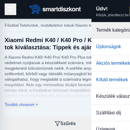
Üdv!
Kérjük, jelentkezz be.
Főoldal
Telefontok, mobiltelefon tokok
Xiaomi tokok
Termék kategóri
Xiaomi Redmi K40 / K40 Pro / K40 Pro Plus
tok kiválasztása: Tippek és ajánlások
Újdonságok
A Xiaomi Redmi K40/ K40 Pro/ K40 Pro Plus tokok kiváló
védelmet nyújtanak a készülékeid számára, miközben stílusos
Akciós termékek
megjelenést kölcsönöznek nekik. A sokféle anyagból, például
szilikonból, bőrből vagy ütésálló műanyagból készült tokok közül
válogathatsz, hogy megtaláld a számodra legmegfelelőbb
Kifutó termékek
megoldást. Akár egy minimalista dizájnt keresel, akár egy színes,
mintás tokot, a kínálatban biztosan megtalálod azt, ami a
telefonodhoz leginkább illik. Ne csak a stílusod váltakozásához
Készülék válasz
igazítsd a választásodat, hanem gondolj a funkcionalitásra is: az
Tovább olvasom
extra tároló rekeszek, az elegáns kihajtható típusok vagy a
megbízható cseppálló védelmet kínáló modellek mind különböző
Szállítási díj
életmódokhoz igazodnak.
Szűrés
A Xiaomi Redmi K40/ K40 Pro/ K40 Pro Plus telefonokon egyaránt
Üzleteink