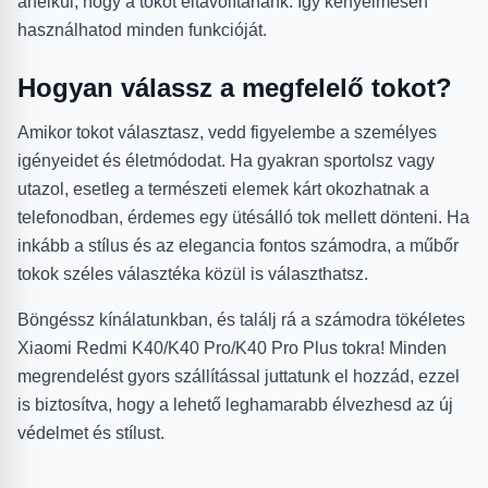
anélkül, hogy a tokot eltávolítanánk. Így kényelmesen
használhatod minden funkcióját.
Hogyan válassz a megfelelő tokot?
Amikor tokot választasz, vedd figyelembe a személyes
igényeidet és életmódodat. Ha gyakran sportolsz vagy
utazol, esetleg a természeti elemek kárt okozhatnak a
telefonodban, érdemes egy ütésálló tok mellett dönteni. Ha
inkább a stílus és az elegancia fontos számodra, a műbőr
tokok széles választéka közül is választhatsz.
Böngéssz kínálatunkban, és találj rá a számodra tökéletes
Xiaomi Redmi K40/K40 Pro/K40 Pro Plus tokra! Minden
megrendelést gyors szállítással juttatunk el hozzád, ezzel
is biztosítva, hogy a lehető leghamarabb élvezhesd az új
védelmet és stílust.