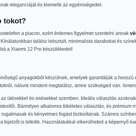
nak eleganciáját és kiemelik az egyéniségedet.
o tokot?
stelefon a piacon, ezért érdemes figyelmet szentelni annak
vé
ínálatunkban találsz letisztult, minimalista darabokat és szí
bbá a Xiaomi 12 Pro készülékedet!
inőségű anyagokból készülnek, amelyek garantálják a hosszú é
tokról, nálunk mindent megtalálsz, amire szükséged van. Ismerd
z ütésekkel és esésekkel szemben. Ideális választás azoknak, 
stesítői. Bármilyen alkalomra tökéletes választás, és prémium m
 rugalmasak és kényelmes fogást biztosítanak. Számos színben
a kijelzőt is lefedik. Használatukkal elkerülheted a képernyő ka