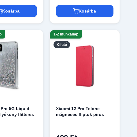
Kosárba
Kosárba
p
1-2 munkanap
Kifutó
 Pro 5G Liquid
Xiaomi 12 Pro Telone
lyékony flitteres
mágneses fliptok piros