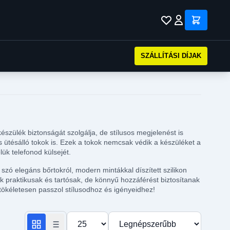
SZÁLLÍTÁSI DÍJAK
szülék biztonságát szolgálja, de stílusos megjelenést is
 ütésálló tokok is. Ezek a tokok nemcsak védik a készüléket a
ük telefonod külsejét.
zó elegáns bőrtokról, modern mintákkal díszített szilikon
ak praktikusak és tartósak, de könnyű hozzáférést biztosítanak
tökéletesen passzol stílusodhoz és igényeidhez!
Termékek száma oldalanként
Rendezés