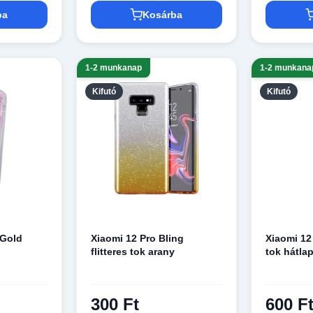
ba
Kosárba
1-2 munkanap
1-2 munkana
Kifutó
Kifutó
 Gold
Xiaomi 12 Pro Bling
Xiaomi 12
flitteres tok arany
tok hátlap
300 Ft
600 F