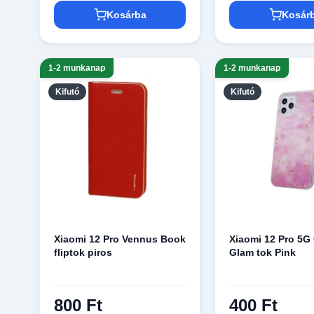
Kosárba
Kosár
1-2 munkanap
1-2 munkanap
Kifutó
Kifutó
Xiaomi 12 Pro Vennus Book
Xiaomi 12 Pro 5G
fliptok piros
Glam tok Pink
800 Ft
400 Ft