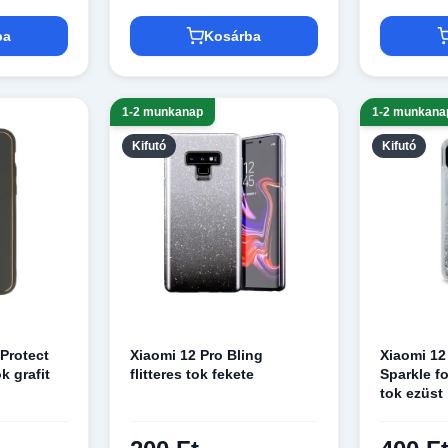
ba
Kosárba
1-2 munkanap
1-2 munkana
Kifutó
Kifutó
 Protect
Xiaomi 12 Pro Bling
Xiaomi 12
k grafit
flitteres tok fekete
Sparkle fo
tok ezüst