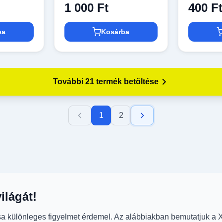
1 000 Ft
400 F
ba
Kosárba
További 21 termék betöltése
1
2
ilágát!
a különleges figyelmet érdemel. Az alábbiakban bemutatjuk a X