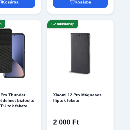
Kosárba
Kosárba
p
1-2 munkanap
 Pro Thunder
Xiaomi 12 Pro Mágneses
védelmet biztosító
fliptok fekete
 TPU tok fekete
t
2 000 Ft