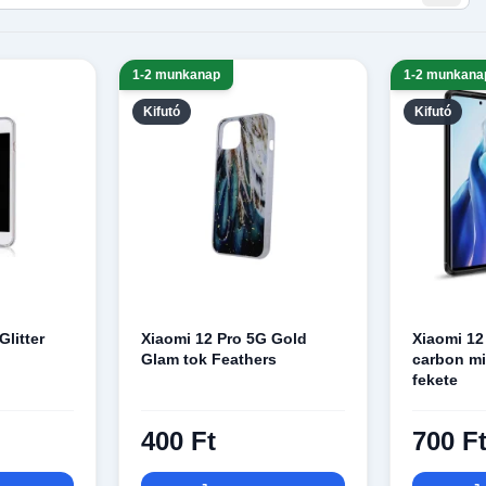
1-2 munkanap
1-2 munkana
Kifutó
Kifutó
Glitter
Xiaomi 12 Pro 5G Gold
Xiaomi 12
Glam tok Feathers
carbon mi
fekete
400 Ft
700 F