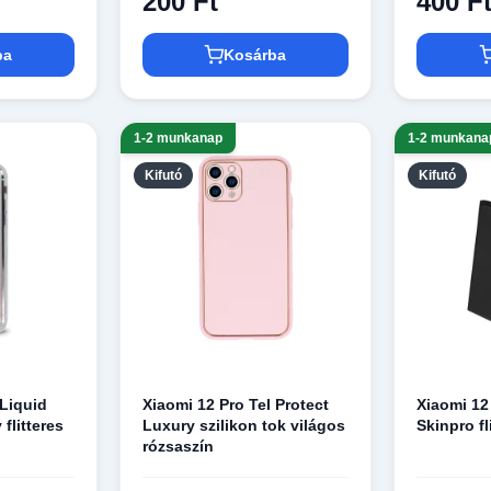
200 Ft
400 F
ba
Kosárba
1-2 munkanap
1-2 munkana
Kifutó
Kifutó
 Liquid
Xiaomi 12 Pro Tel Protect
Xiaomi 12
flitteres
Luxury szilikon tok világos
Skinpro fl
rózsaszín