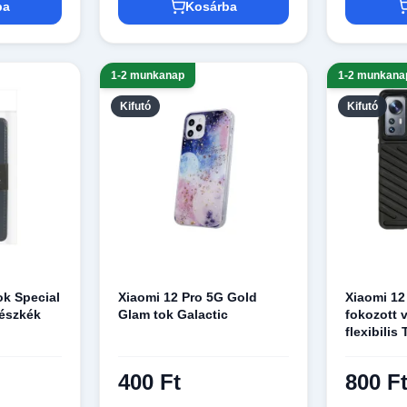
ba
Kosárba
1-2 munkanap
1-2 munkana
Kifutó
Kifutó
ok Special
Xiaomi 12 Pro 5G Gold
Xiaomi 12
részkék
Glam tok Galactic
fokozott 
flexibilis
400 Ft
800 F