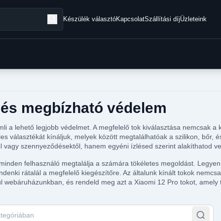
Készülék választó
Kapcsolat
Szállítási díj
Üzleteink
s és megbízható védelem
 a lehető legjobb védelmet. A megfelelő tok kiválasztása nemcsak a ké
választékát kínáljuk, melyek között megtalálhatóak a szilikon, bőr, és
ől vagy szennyeződésektől, hanem egyéni ízlésed szerint alakíthatod vel
 minden felhasználó megtalálja a számára tökéletes megoldást. Legyen s
ndenki rátalál a megfelelő kiegészítőre. Az általunk kínált tokok nemcs
ül webáruházunkban, és rendeld meg azt a Xiaomi 12 Pro tokot, amely 
tegóriában