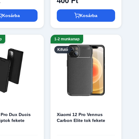
t
400 Ft
Kosárba
Kosárba
p
1-2 munkanap
Kifutó
 Pro Dux Ducis
Xiaomi 12 Pro Vennus
iptok fekete
Carbon Elite tok fekete