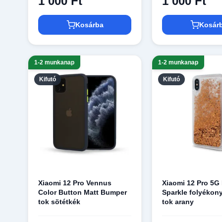
1 000 Ft
1 000 Ft
Kosárba
Kosár
1-2 munkanap
1-2 munkanap
Kifutó
Kifutó
Xiaomi 12 Pro Vennus
Xiaomi 12 Pro 5G
Color Button Matt Bumper
Sparkle folyékony 
tok sötétkék
tok arany