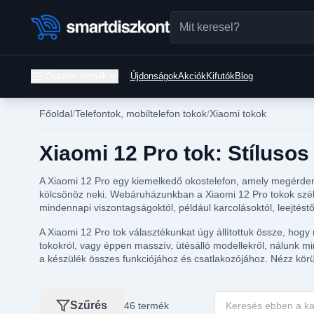
Összes termék
Újdonságok
Akciók
Kifutók
Blog
Főoldal
Telefontok, mobiltelefon tokok
Xiaomi tokok
Xiaomi 12 Pro tok: Stíluso
A Xiaomi 12 Pro egy kiemelkedő okostelefon, amely megérdemli
kölcsönöz neki. Webáruházunkban a Xiaomi 12 Pro tokok széles 
mindennapi viszontagságoktól, például karcolásoktól, leejtést
A Xiaomi 12 Pro tok választékunkat úgy állítottuk össze, hogy
tokokról, vagy éppen masszív, ütésálló modellekről, nálunk mi
a készülék összes funkciójához és csatlakozójához. Nézz kör
Keresés ebben a ka
Szűrés
46 termék