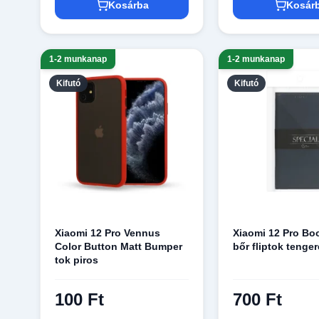
Kosárba
Kosár
1-2 munkanap
1-2 munkanap
Kifutó
Kifutó
Xiaomi 12 Pro Vennus
Xiaomi 12 Pro Bo
Color Button Matt Bumper
bőr fliptok tenge
tok piros
100 Ft
700 Ft