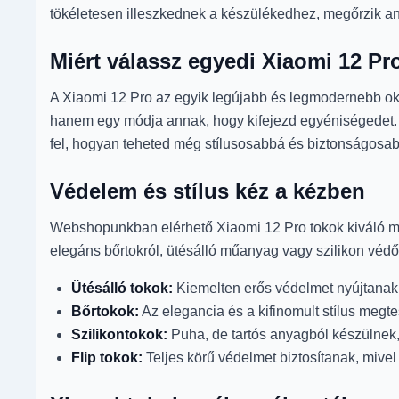
tökéletesen illeszkednek a készülékedhez, megőrzik an
Miért válassz egyedi Xiaomi 12 Pr
A Xiaomi 12 Pro az egyik legújabb és legmodernebb oko
hanem egy módja annak, hogy kifejezd egyéniségedet. K
fel, hogyan teheted még stílusosabbá és biztonságosa
Védelem és stílus kéz a kézben
Webshopunkban elérhető Xiaomi 12 Pro tokok kiváló m
elegáns bőrtokról, ütésálló műanyag vagy szilikon védő
Ütésálló tokok:
Kiemelten erős védelmet nyújtanak a
Bőrtokok:
Az elegancia és a kifinomult stílus megte
Szilikontokok:
Puha, de tartós anyagból készülnek,
Flip tokok:
Teljes körű védelmet biztosítanak, mivel 