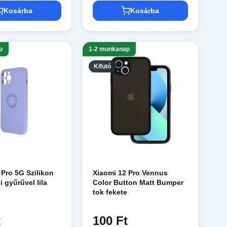
Kosárba
Kosárba
p
1-2 munkanap
Kifutó
 Pro 5G Szilikon
Xiaomi 12 Pro Vennus
i gyűrűvel lila
Color Button Matt Bumper
tok fekete
t
100 Ft