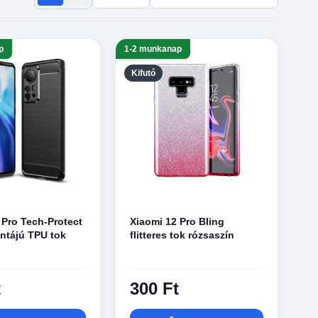
p
1-2 munkanap
Kifutó
 Pro Tech-Protect
Xiaomi 12 Pro Bling
ntájú TPU tok
flitteres tok rózsaszín
t
300 Ft