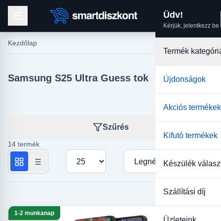
Üdv!
Kérjük, jelentkezz be.
Kezdőlap
Termék kategóri
Samsung S25 Ultra Guess tok
Újdonságok
Akciós termékek
Szűrés
Kifutó termékek
14 termék
Termékek száma oldalanként
Rendezés
Készülék válasz
Szállítási díj
1-2 munkanap
Üzleteink