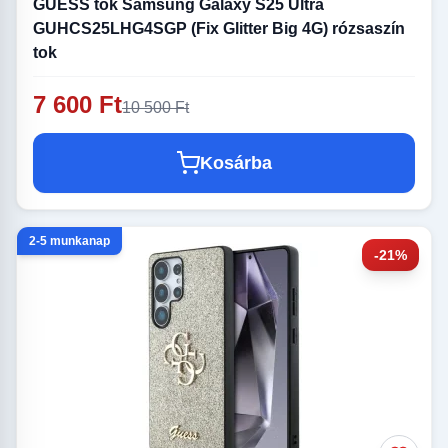
GUESS tok Samsung Galaxy S25 Ultra
GUHCS25LHG4SGP (Fix Glitter Big 4G) rózsaszín
tok
7 600 Ft
10 500 Ft
Kosárba
2-5 munkanap
-21%