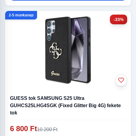
2-5 munkanap
-33%
GUESS tok SAMSUNG S25 Ultra
GUHCS25LHG4SGK (Fixed Glitter Big 4G) fekete
tok
6 800 Ft
10 200 Ft