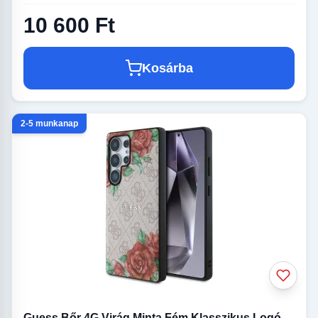
10 600 Ft
Kosárba
2-5 munkanap
Guess Bőr 4G Virág Minta Fém Klasszikus Logó