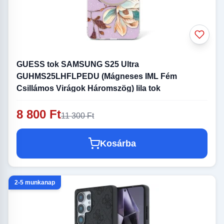
GUESS tok SAMSUNG S25 Ultra
GUHMS25LHFLPEDU (Mágneses IML Fém
Csillámos Virágok Háromszög) lila tok
8 800 Ft
11 300 Ft
Kosárba
2-5 munkanap