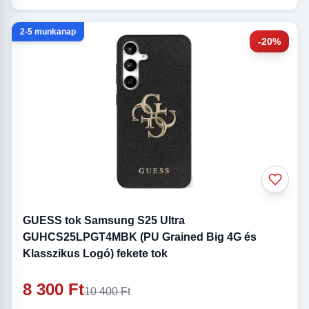
2-5 munkanap
-20%
GUESS tok Samsung S25 Ultra
GUHCS25LPGT4MBK (PU Grained Big 4G és
Klasszikus Logó) fekete tok
8 300 Ft
10 400 Ft