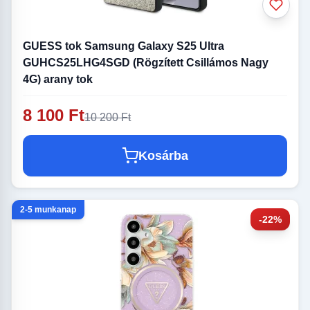
GUESS tok Samsung Galaxy S25 Ultra
GUHCS25LHG4SGD (Rögzített Csillámos Nagy
4G) arany tok
8 100 Ft
10 200 Ft
Kosárba
2-5 munkanap
-22%